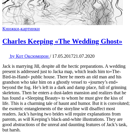
Книжки-картинки
Charles Keeping «The Wedding Ghost»
by
Кот Оксюморон
/
17.05.2017
21.07.2020
Jack is marrying Jill, despite all the hectic preparations. A wedding
present is addressed just to Jacka map, which leads him to»The-
Bird-in-Hand» public house. There he meets an old man and his
grandson who take him on a ghostly vessel to «journey’s end»
beyond the fog. He’s left in a dark and damp place, full of grinning
skeletons. Then he enters a dust-laden mansion and realizes that he
has found a «Sleeping Beauty» to whom he must give the kiss of
life. This is a charming tale of haunt and humor. But it is convoluted;
the esoteric entanglements of the storyline will disaffect most
readers. Jack’s having two brides will require explanations from
parents, as will Keeping’s black-and-white illustrations. They are
good abstractions of the unreal and daunting features of Jack’s task,
but harsh.