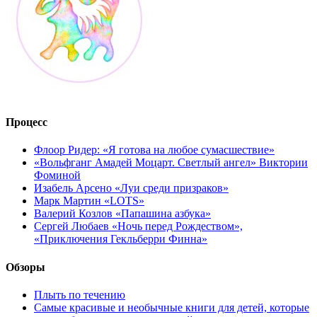
Процесс
Флоор Ридер: «Я готова на любое сумасшествие»
«Вольфганг Амадей Моцарт. Светлый ангел» Виктории
Фоминой
Изабель Арсено «Луи среди призраков»
Марк Мартин «LOTS»
Валерий Козлов «Папашина азбука»
Сергей Любаев «Ночь перед Рождеством»,
«Приключения Гекльберри Финна»
Обзоры
Плыть по течению
Самые красивые и необычные книги для детей, которые