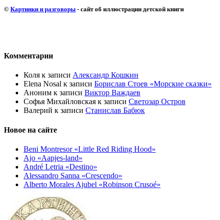
©
Картинки и разговоры
- сайт об иллюстрации детской книги
Комментарии
Коля
к записи
Александр Кошкин
Elena Nosal
к записи
Борислав Стоев «Морские сказки»
Аноним
к записи
Виктор Важдаев
Софья Михайловская
к записи
Светозар Остров
Валерий
к записи
Станислав Бабюк
Новое на сайте
Beni Montresor «Little Red Riding Hood»
Ajo «Aapjes-land»
André Letria «Destino»
Alessandro Sanna «Crescendo»
Alberto Morales Ajubel «Robinson Crusoé»