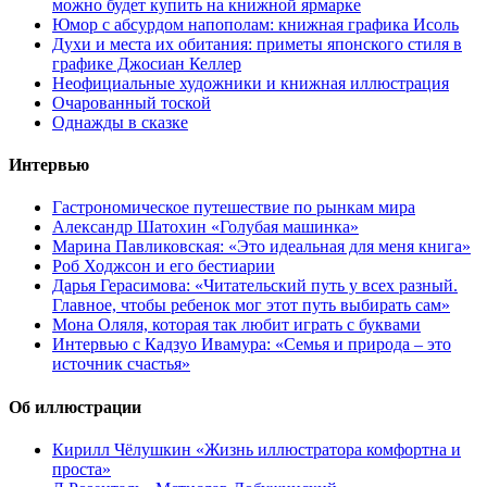
можно будет купить на книжной ярмарке
Юмор с абсурдом напополам: книжная графика Исоль
Духи и места их обитания: приметы японского стиля в
графике Джосиан Келлер
Неофициальные художники и книжная иллюстрация
Очарованный тоской
Однажды в сказке
Интервью
Гастрономическое путешествие по рынкам мира
Александр Шатохин «Голубая машинка»
Марина Павликовская: «Это идеальная для меня книга»
Роб Ходжсон и его бестиарии
Дарья Герасимова: «Читательский путь у всех разный.
Главное, чтобы ребенок мог этот путь выбирать сам»
Мона Оляля, которая так любит играть с буквами
Интервью с Кадзуо Ивамура: «Семья и природа – это
источник счастья»
Об иллюстрации
Кирилл Чёлушкин «Жизнь иллюстратора комфортна и
проста»