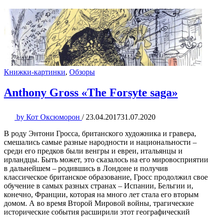
Книжки-картинки
,
Обзоры
Anthony Gross «The Forsyte saga»
by
Кот Оксюморон
/
23.04.2017
31.07.2020
В роду Энтони Гросса, британского художника и гравера,
смешались самые разные народности и национальности –
среди его предков были венгры и евреи, итальянцы и
ирландцы. Быть может, это сказалось на его мировосприятии
в дальнейшем – родившись в Лондоне и получив
классическое британское образование, Гросс продолжил свое
обучение в самых разных странах – Испании, Бельгии и,
конечно, Франции, которая на много лет стала его вторым
домом. А во время Второй Мировой войны, трагические
исторические события расширили этот географический