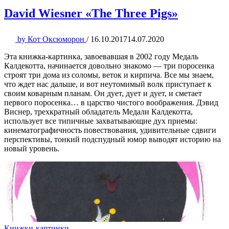
David Wiesner «The Three Pigs»
by
Кот Оксюморон
/
16.10.2017
14.07.2020
Эта книжка-картинка, завоевавшая в 2002 году Медаль
Калдекотта, начинается довольно знакомо — три поросенка
строят три дома из соломы, веток и кирпича. Все мы знаем,
что ждет нас дальше, и вот неутомимый волк приступает к
своим коварным планам. Он дует, дует и дует, и сметает
первого поросенка… в царство чистого воображения. Дэвид
Виснер, трехкратный обладатель Медали Калдекотта,
использует все типичные захватывающие дух приемы:
кинематографичность повествования, удивительные сдвиги
перспективы, тонкий подспудный юмор выводят историю на
новый уровень.
Книжки-картинки