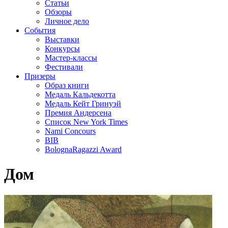
Статьи
Обзоры
Личное дело
События
Выставки
Конкурсы
Мастер-классы
Фестивали
Призеры
Образ книги
Медаль Кальдекотта
Медаль Кейт Гринуэй
Премия Андерсена
Список New York Times
Nami Concours
BIB
BolognaRagazzi Award
Дом