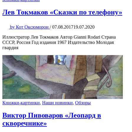
Лев Токмаков «Сказки по телефону»
by
Кот Оксюморон
/
07.08.2017
19.07.2020
Иллюстратор Лев Токмаков Автор Gianni Rodari Страна
СССР, Россия Год издания 1967 Издательство Молодая
гвардия
Книжки-картинки
,
Наши новинки
,
Обзоры
Виктор Пивоваров «Леопард в
скворечнике»