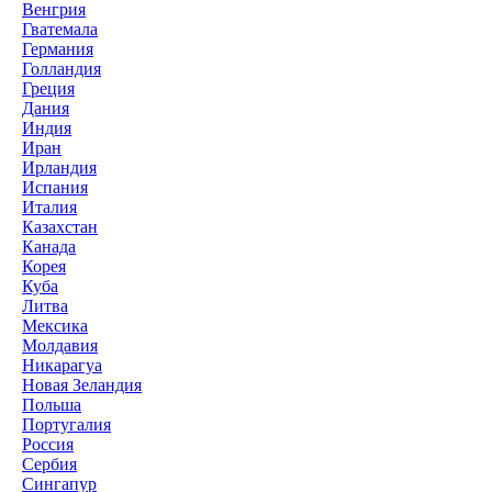
Венгрия
Гватемала
Германия
Голландия
Греция
Дания
Индия
Иран
Ирландия
Испания
Италия
Казахстан
Канада
Корея
Куба
Литва
Мексика
Молдавия
Никарагуа
Новая Зеландия
Польша
Португалия
Россия
Сербия
Сингапур