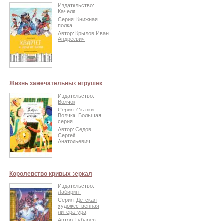
Издательство:
Качели
Серия:
Книжная
полка
Автор:
Крылов Иван
Андреевич
Жизнь замечательных игрушек
Издательство:
Волчок
Серия:
Сказки
Волчка. Большая
серия
Автор:
Седов
Сергей
Анатольевич
Королевство кривых зеркал
Издательство:
Лабиринт
Серия:
Детская
художественная
литература
Автор:
Губарев