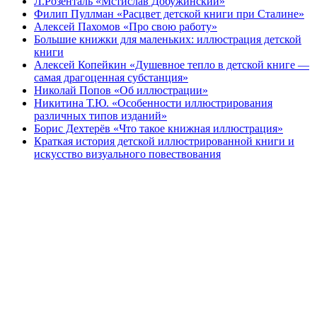
Л.Розенталь «Мстислав Добужинский»
Филип Пуллман «Расцвет детской книги при Сталине»
Алексей Пахомов «Про свою работу»
Большие книжки для маленьких: иллюстрация детской
книги
Алексей Копейкин «Душевное тепло в детской книге —
самая драгоценная субстанция»
Николай Попов «Об иллюстрации»
Никитина Т.Ю. «Особенности иллюстрирования
различных типов изданий»
Борис Дехтерёв «Что такое книжная иллюстрация»
Краткая история детской иллюстрированной книги и
искусство визуального повествования