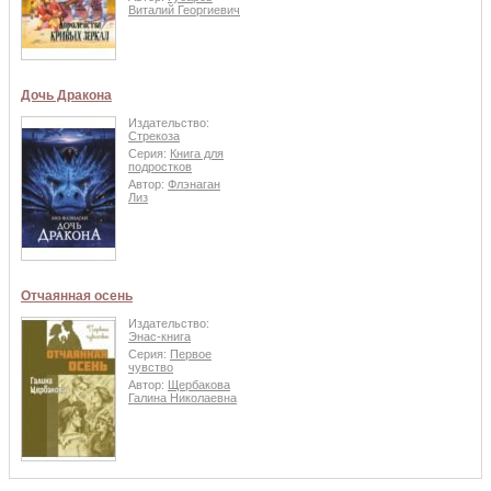
Виталий Георгиевич
Дочь Дракона
Издательство:
Стрекоза
Серия:
Книга для
подростков
Автор:
Флэнаган
Лиз
Отчаянная осень
Издательство:
Энас-книга
Серия:
Первое
чувство
Автор:
Щербакова
Галина Николаевна