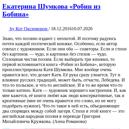
Екатерина Шумкова «Робин из
Бобина»
by
Кот Оксюморон
/
18.12.2016
10.07.2020
Знаю, что поэзию издают с неохотой. И поэтому радуюсь
почти каждой поэтической книжке. Особенно, если автор
совпал с художником. Если они оба — соавторы. Если и стихи
без картинок — чудо, и картинки без стихов — чудо.
Сплошная чистая поэзия. Если выбирать три книжки, то
первой вспоминается книга «Робин из Бобина», которую
проиллюстрировала Катя Шумкова. Мне вообще очень
нравится все, что делает Катя. Её рука сразу узнается. Тут и
влияние русских традиций, может быть, отчасти, Лебедева. И
что-то польское, и что-то английское. И в то же время что-то
только катино. Катя — художник хорошего настроения. И, как
мне кажется, её книги любят как люди консервативные, так и
креативные (мне не очень нравится это слово, но не могу
подобрать нужное). Что-то такое в ней есть, объединяющее
два спорящих между собой лагеря. Стихи в этой книге — это
английская народная поэзия в переводе Григория
Михайловича Кружкова. (Анна Романова)