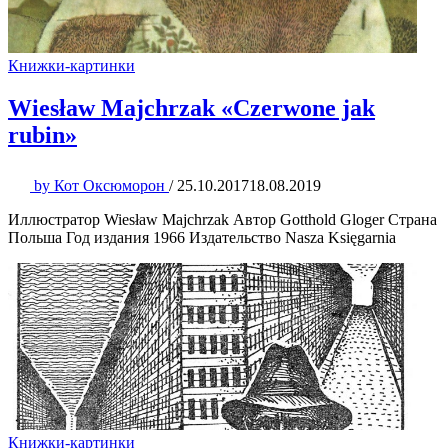
Книжки-картинки
Wiesław Majchrzak «Czerwone jak
rubin»
by
Кот Оксюморон
/
25.10.2017
18.08.2019
Иллюстратор Wiesław Majchrzak Автор Gotthold Gloger Страна
Польша Год издания 1966 Издательство Nasza Księgarnia
Книжки-картинки