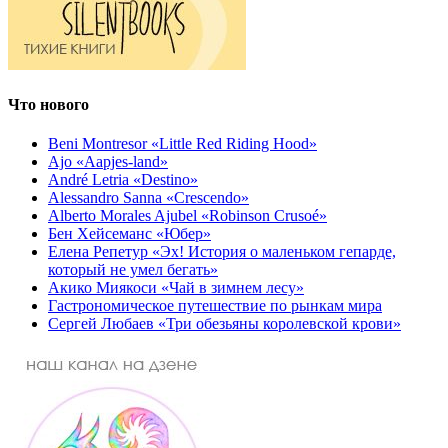
Что нового
Beni Montresor «Little Red Riding Hood»
Ajo «Aapjes-land»
André Letria «Destino»
Alessandro Sanna «Crescendo»
Alberto Morales Ajubel «Robinson Crusoé»
Бен Хейсеманс «Юбер»
Елена Репетур «Эх! История о маленьком гепарде,
который не умел бегать»
Акико Миякоси «Чай в зимнем лесу»
Гастрономическое путешествие по рынкам мира
Сергей Любаев «Три обезьяны королевской крови»