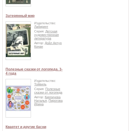
Затерянный мир
Издательство:
Лабиринт
Серия:
Детская
художественная
литература
Автор:
Дойл Артур
Конан
Полезные сказки от логопеда. 3-
4 года
Издательство:
Тойвиль
Серия:
Полезные
сказки от логопеда
Автор:
Кирпичева
Наталья
,
Пирогова
Ирина
Квартет и другие басни