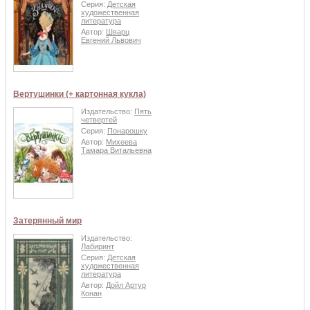
Серия:
Детская
художественная
литература
Автор:
Шварц
Евгений Львович
Вертушинки (+ картонная кукла)
Издательство:
Пять
четвертей
Серия:
Понарошку
Автор:
Михеева
Тамара Витальевна
Затерянный мир
Издательство:
Лабиринт
Серия:
Детская
художественная
литература
Автор:
Дойл Артур
Конан