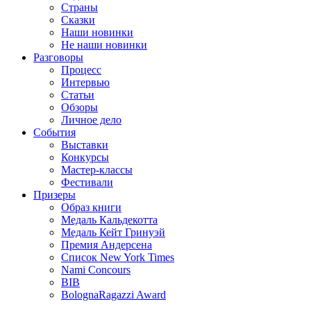
Страны
Сказки
Наши новинки
Не наши новинки
Разговоры
Процесс
Интервью
Статьи
Обзоры
Личное дело
События
Выставки
Конкурсы
Мастер-классы
Фестивали
Призеры
Образ книги
Медаль Кальдекотта
Медаль Кейт Гринуэй
Премия Андерсена
Список New York Times
Nami Concours
BIB
BolognaRagazzi Award