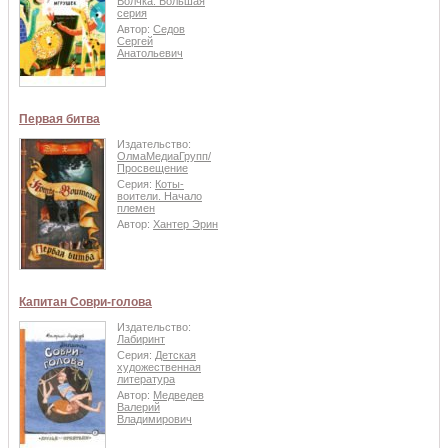
Волчка. Большая
серия
Автор:
Седов
Сергей
Анатольевич
Первая битва
Издательство:
ОлмаМедиаГрупп/
Просвещение
Серия:
Коты-
воители. Начало
племен
Автор:
Хантер Эрин
Капитан Соври-голова
Издательство:
Лабиринт
Серия:
Детская
художественная
литература
Автор:
Медведев
Валерий
Владимирович