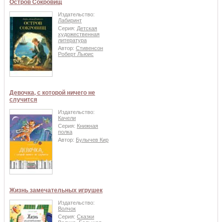
Остров Сокровищ
Издательство:
Лабиринт
Серия:
Детская
художественная
литература
Автор:
Стивенсон
Роберт Льюис
Девочка, с которой ничего не
случится
Издательство:
Качели
Серия:
Книжная
полка
Автор:
Булычев Кир
Жизнь замечательных игрушек
Издательство:
Волчок
Серия:
Сказки