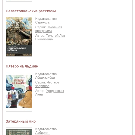
Севастопольские рассказы
Издательство:
Стрекоза
Серия:
Школьная
программа
Автор:
Толстой Лев
Николаевич
Пятеро на льдине
Издательство:
Абраказябра
Серия:
Честное
звериное
Автор:
Уродовских
Анна
Затерянный мир
Издательство:
Лабиринт