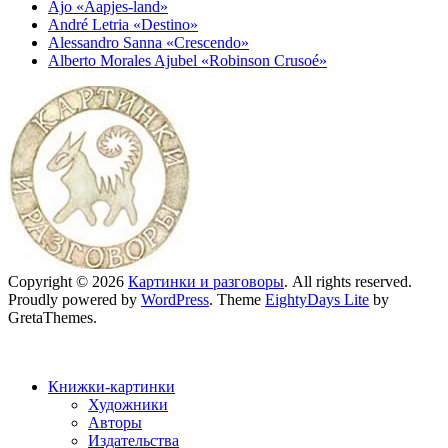
Ajo «Aapjes-land»
André Letria «Destino»
Alessandro Sanna «Crescendo»
Alberto Morales Ajubel «Robinson Crusoé»
Copyright © 2026
Картинки и разговоры
. All rights reserved.
Proudly powered by
WordPress
. Theme
EightyDays Lite
by
GretaThemes.
Книжки-картинки
Художники
Авторы
Издательства