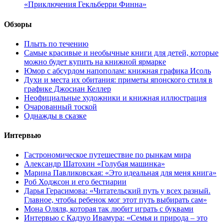
«Приключения Гекльберри Финна»
Обзоры
Плыть по течению
Самые красивые и необычные книги для детей, которые
можно будет купить на книжной ярмарке
Юмор с абсурдом напополам: книжная графика Исоль
Духи и места их обитания: приметы японского стиля в
графике Джосиан Келлер
Неофициальные художники и книжная иллюстрация
Очарованный тоской
Однажды в сказке
Интервью
Гастрономическое путешествие по рынкам мира
Александр Шатохин «Голубая машинка»
Марина Павликовская: «Это идеальная для меня книга»
Роб Ходжсон и его бестиарии
Дарья Герасимова: «Читательский путь у всех разный.
Главное, чтобы ребенок мог этот путь выбирать сам»
Мона Оляля, которая так любит играть с буквами
Интервью с Кадзуо Ивамура: «Семья и природа – это