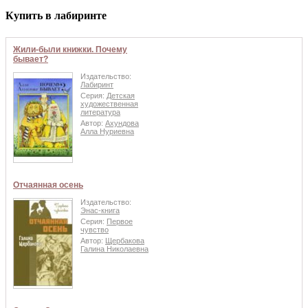
Купить в лабиринте
Жили-были книжки. Почему
бывает?
Издательство:
Лабиринт
Серия:
Детская
художественная
литература
Автор:
Ахундова
Алла Нуриевна
Отчаянная осень
Издательство:
Энас-книга
Серия:
Первое
чувство
Автор:
Щербакова
Галина Николаевна