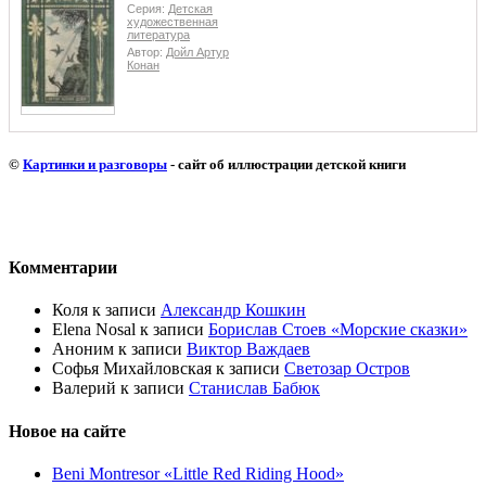
Серия:
Детская
художественная
литература
Автор:
Дойл Артур
Конан
©
Картинки и разговоры
- сайт об иллюстрации детской книги
Комментарии
Коля
к записи
Александр Кошкин
Elena Nosal
к записи
Борислав Стоев «Морские сказки»
Аноним
к записи
Виктор Важдаев
Софья Михайловская
к записи
Светозар Остров
Валерий
к записи
Станислав Бабюк
Новое на сайте
Beni Montresor «Little Red Riding Hood»