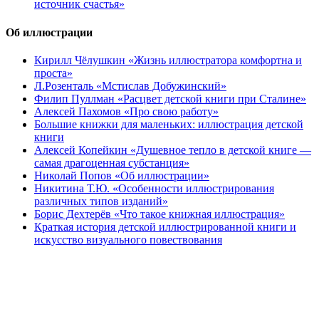
источник счастья»
Об иллюстрации
Кирилл Чёлушкин «Жизнь иллюстратора комфортна и
проста»
Л.Розенталь «Мстислав Добужинский»
Филип Пуллман «Расцвет детской книги при Сталине»
Алексей Пахомов «Про свою работу»
Большие книжки для маленьких: иллюстрация детской
книги
Алексей Копейкин «Душевное тепло в детской книге —
самая драгоценная субстанция»
Николай Попов «Об иллюстрации»
Никитина Т.Ю. «Особенности иллюстрирования
различных типов изданий»
Борис Дехтерёв «Что такое книжная иллюстрация»
Краткая история детской иллюстрированной книги и
искусство визуального повествования