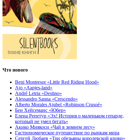
Что нового
Beni Montresor «Little Red Riding Hood»
Ajo «Aapjes-land»
André Letria «Destino»
Alessandro Sanna «Crescendo»
Alberto Morales Ajubel «Robinson Crusoé»
Бен Хейсеманс «Юбер»
Елена Репетур «Эх! История о маленьком гепарде,
который не умел бегать»
Акико Миякоси «Чай в зимнем лесу»
Гастрономическое путешествие по рынкам мира
Сергей Любаев «Три обезьяны королевской крови»