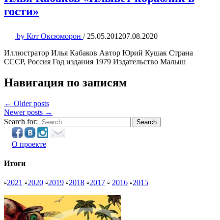
гости»
by
Кот Оксюморон
/
25.05.2012
07.08.2020
Иллюстратор Илья Кабаков Автор Юрий Кушак Страна
СССР, Россия Год издания 1979 Издательство Малыш
Навигация по записям
← Older posts
Newer posts →
Search for:
Search
О проекте
Итоги
▫
2021
▫
2020
▫
2019
▫
2018
▫
2017
▫
2016
▫
2015