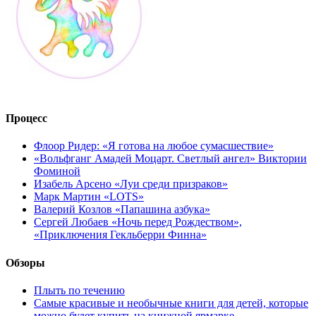
Процесс
Флоор Ридер: «Я готова на любое сумасшествие»
«Вольфганг Амадей Моцарт. Светлый ангел» Виктории
Фоминой
Изабель Арсено «Луи среди призраков»
Марк Мартин «LOTS»
Валерий Козлов «Папашина азбука»
Сергей Любаев «Ночь перед Рождеством»,
«Приключения Гекльберри Финна»
Обзоры
Плыть по течению
Самые красивые и необычные книги для детей, которые
можно будет купить на книжной ярмарке