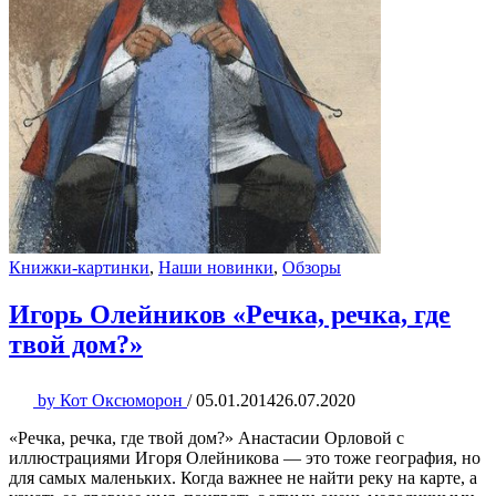
Книжки-картинки
,
Наши новинки
,
Обзоры
Игорь Олейников «Речка, речка, где
твой дом?»
by
Кот Оксюморон
/
05.01.2014
26.07.2020
«Речка, речка, где твой дом?» Анастасии Орловой с
иллюстрациями Игоря Олейникова — это тоже география, но
для самых маленьких. Когда важнее не найти реку на карте, а