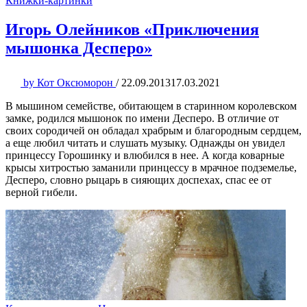
Книжки-картинки
Игорь Олейников «Приключения
мышонка Десперо»
by
Кот Оксюморон
/
22.09.2013
17.03.2021
В мышином семействе, обитающем в старинном королевском
замке, родился мышонок по имени Десперо. В отличие от
своих сородичей он обладал храбрым и благородным сердцем,
а еще любил читать и слушать музыку. Однажды он увидел
принцессу Горошинку и влюбился в нее. А когда коварные
крысы хитростью заманили принцессу в мрачное подземелье,
Десперо, словно рыцарь в сияющих доспехах, спас ее от
верной гибели.