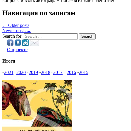
вопросы и взять автограф. А после всех ждет чаепитие!
Навигация по записям
← Older posts
Newer posts →
Search for:
Search
О проекте
Итоги
▫
2021
▫
2020
▫
2019
▫
2018
▫
2017
▫
2016
▫
2015