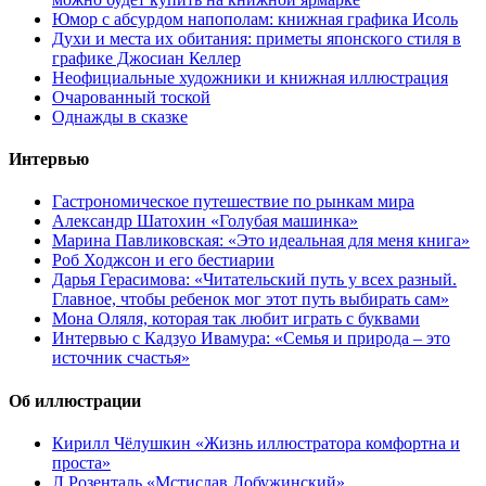
Юмор с абсурдом напополам: книжная графика Исоль
Духи и места их обитания: приметы японского стиля в
графике Джосиан Келлер
Неофициальные художники и книжная иллюстрация
Очарованный тоской
Однажды в сказке
Интервью
Гастрономическое путешествие по рынкам мира
Александр Шатохин «Голубая машинка»
Марина Павликовская: «Это идеальная для меня книга»
Роб Ходжсон и его бестиарии
Дарья Герасимова: «Читательский путь у всех разный.
Главное, чтобы ребенок мог этот путь выбирать сам»
Мона Оляля, которая так любит играть с буквами
Интервью с Кадзуо Ивамура: «Семья и природа – это
источник счастья»
Об иллюстрации
Кирилл Чёлушкин «Жизнь иллюстратора комфортна и
проста»
Л.Розенталь «Мстислав Добужинский»