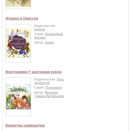
Илиада и Одиссея
Издательство:
Качели
Серия:
Волшебный
фонарь
Автор:
Гомер
Вертушинки (+ картонная кукла)
Издательство:
Пять
четвертей
Серия:
Понарошку
Автор:
Михеева
Тамара Витальевна
Крошечка-хаврошечка