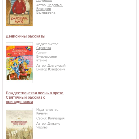
Автор:
Ледерман
Виктория
Валерьевна
Денискины рассказы
Издательство:
Стрекоза
Серия:
Внеклассное
чтение
Автор:
Драгунский
Виктор Юзефович
Рождественская песнь в прозе.
Святочный рассказ с
привидениями
Издательство:
Качели
Серия:
Коллекция
Автор:
Диккенс
Чарльз