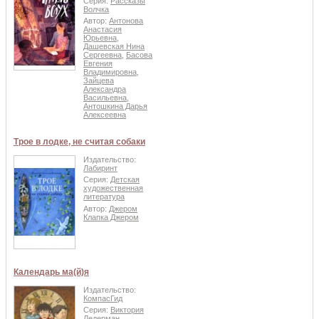
Серия:
Рассказы
Волчка
Автор:
Антонова
Анастасия
Юрьевна
,
Дашевская Нина
Сергеевна
,
Басова
Евгения
Владимировна
,
Зайцева
Александра
Васильевна
,
Антошкина Дарья
Алексеевна
Трое в лодке, не считая собаки
Издательство:
Лабиринт
Серия:
Детская
художественная
литература
Автор:
Джером
Клапка Джером
Календарь ма(й)я
Издательство:
КомпасГид
Серия:
Виктория
Ледерман