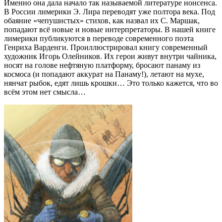
Именно она дала начало так называемой литературе нонсенса.
В России лимерики Э. Лира переводят уже полтора века. Под
обаяние «чепушистых» стихов, как назвал их С. Маршак,
попадают всё новые и новые интерпретаторы. В нашей книге
лимерики публикуются в переводе современного поэта
Генриха Варденги. Проиллюстрировал книгу современный
художник Игорь Олейников. Их герои живут внутри чайника,
носят на голове нефтяную платформу, бросают панаму из
космоса (и попадают аккурат на Панаму!), летают на мухе,
нянчат рыбок, едят лишь крошки… Это только кажется, что во
всём этом нет смысла…