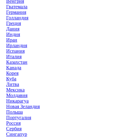
Венгрия
Гватемала
Германия
Голландия
Греция
Дания
Индия
Иран
Ирландия
Испания
Италия
Казахстан
Канада
Корея
Куба
Литва
Мексика
Молдавия
Никарагуа
Новая Зеландия
Польша
Португалия
Россия
Сербия
Сингапур