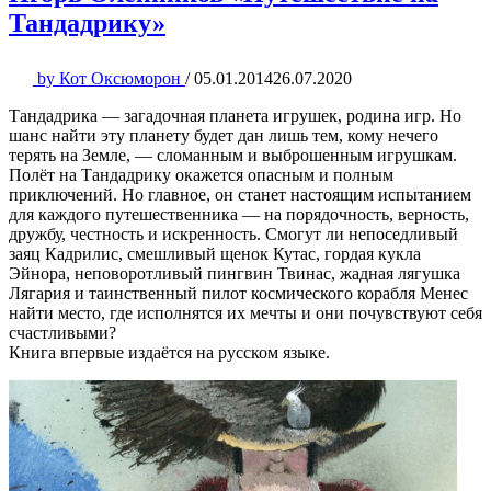
Тандадрику»
by
Кот Оксюморон
/
05.01.2014
26.07.2020
Тандадрика — загадочная планета игрушек, родина игр. Но
шанс найти эту планету будет дан лишь тем, кому нечего
терять на Земле, — сломанным и выброшенным игрушкам.
Полёт на Тандадрику окажется опасным и полным
приключений. Но главное, он станет настоящим испытанием
для каждого путешественника — на порядочность, верность,
дружбу, честность и искренность. Смогут ли непоседливый
заяц Кадрилис, смешливый щенок Кутас, гордая кукла
Эйнора, неповоротливый пингвин Твинас, жадная лягушка
Лягария и таинственный пилот космического корабля Менес
найти место, где исполнятся их мечты и они почувствуют себя
счастливыми?
Книга впервые издаётся на русском языке.