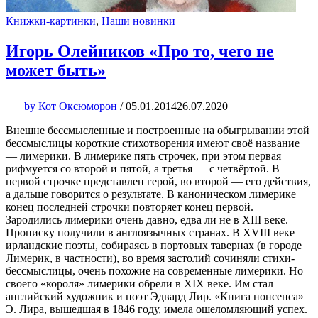
Книжки-картинки
,
Наши новинки
Игорь Олейников «Про то, чего не
может быть»
by
Кот Оксюморон
/
05.01.2014
26.07.2020
Внешне бессмысленные и построенные на обыгрывании этой
бессмыслицы короткие стихотворения имеют своё название
— лимерики. В лимерике пять строчек, при этом первая
рифмуется со второй и пятой, а третья — с четвёртой. В
первой строчке представлен герой, во второй — его действия,
а дальше говорится о результате. В каноническом лимерике
конец последней строчки повторяет конец первой.
Зародились лимерики очень давно, едва ли не в XIII веке.
Прописку получили в англоязычных странах. В XVIII веке
ирландские поэты, собираясь в портовых тавернах (в городе
Лимерик, в частности), во время застолий сочиняли стихи-
бессмыслицы, очень похожие на современные лимерики. Но
своего «короля» лимерики обрели в XIX веке. Им стал
английский художник и поэт Эдвард Лир. «Книга нонсенса»
Э. Лира, вышедшая в 1846 году, имела ошеломляющий успех.