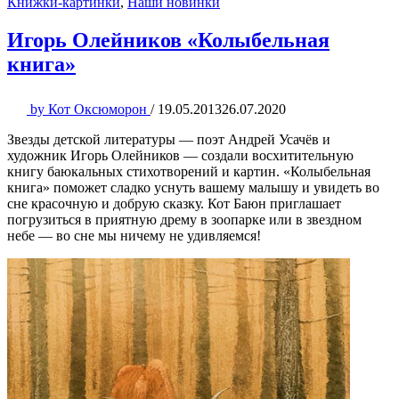
Книжки-картинки
,
Наши новинки
Игорь Олейников «Колыбельная
книга»
by
Кот Оксюморон
/
19.05.2013
26.07.2020
Звезды детской литературы — поэт Андрей Усачёв и
художник Игорь Олейников — создали восхитительную
книгу баюкальных стихотворений и картин. «Колыбельная
книга» поможет сладко уснуть вашему малышу и увидеть во
сне красочную и добрую сказку. Кот Баюн приглашает
погрузиться в приятную дрему в зоопарке или в звездном
небе — во сне мы ничему не удивляемся!