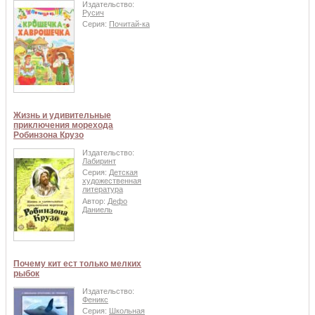
Издательство:
Русич
Серия:
Почитай-ка
Жизнь и удивительные
приключения морехода
Робинзона Крузо
Издательство:
Лабиринт
Серия:
Детская
художественная
литература
Автор:
Дефо
Даниель
Почему кит ест только мелких
рыбок
Издательство:
Феникс
Серия:
Школьная