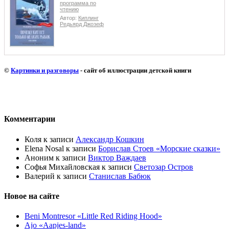
программа по
чтению
Автор:
Киплинг
Редьярд Джозеф
©
Картинки и разговоры
- сайт об иллюстрации детской книги
Комментарии
Коля
к записи
Александр Кошкин
Elena Nosal
к записи
Борислав Стоев «Морские сказки»
Аноним
к записи
Виктор Важдаев
Софья Михайловская
к записи
Светозар Остров
Валерий
к записи
Станислав Бабюк
Новое на сайте
Beni Montresor «Little Red Riding Hood»
Ajo «Aapjes-land»