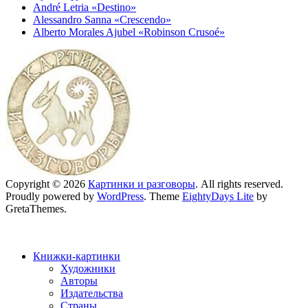
André Letria «Destino»
Alessandro Sanna «Crescendo»
Alberto Morales Ajubel «Robinson Crusoé»
Copyright © 2026
Картинки и разговоры
. All rights reserved.
Proudly powered by
WordPress
. Theme
EightyDays Lite
by
GretaThemes.
Книжки-картинки
Художники
Авторы
Издательства
Страны