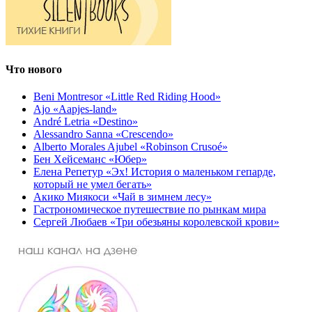
Что нового
Beni Montresor «Little Red Riding Hood»
Ajo «Aapjes-land»
André Letria «Destino»
Alessandro Sanna «Crescendo»
Alberto Morales Ajubel «Robinson Crusoé»
Бен Хейсеманс «Юбер»
Елена Репетур «Эх! История о маленьком гепарде,
который не умел бегать»
Акико Миякоси «Чай в зимнем лесу»
Гастрономическое путешествие по рынкам мира
Сергей Любаев «Три обезьяны королевской крови»