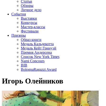
Статьи
Обзоры
Личное дело
События
Выставки
Конкурсы
Мастер-классы
Фестивали
Призеры
Образ книги
Медаль Кальдекотта
Медаль Кейт Гринуэй
Премия Андерсена
Список New York Times
Nami Concours
BIB
BolognaRagazzi Award
Игорь Олейников