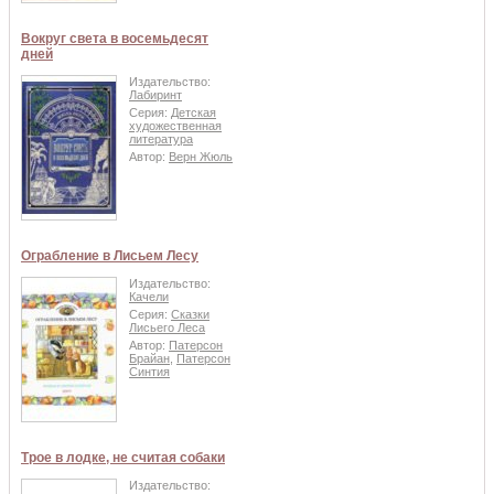
Вокруг света в восемьдесят
дней
Издательство:
Лабиринт
Серия:
Детская
художественная
литература
Автор:
Верн Жюль
Ограбление в Лисьем Лесу
Издательство:
Качели
Серия:
Сказки
Лисьего Леса
Автор:
Патерсон
Брайан
,
Патерсон
Синтия
Трое в лодке, не считая собаки
Издательство: