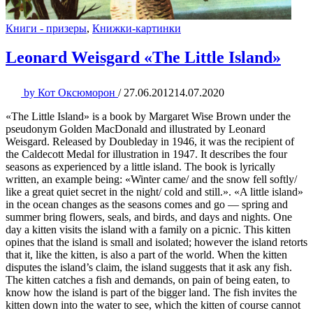
Книги - призеры
,
Книжки-картинки
Leonard Weisgard «The Little Island»
by
Кот Оксюморон
/
27.06.2012
14.07.2020
«The Little Island» is a book by Margaret Wise Brown under the
pseudonym Golden MacDonald and illustrated by Leonard
Weisgard. Released by Doubleday in 1946, it was the recipient of
the Caldecott Medal for illustration in 1947. It describes the four
seasons as experienced by a little island. The book is lyrically
written, an example being: «Winter came/ and the snow fell softly/
like a great quiet secret in the night/ cold and still.». «A little island»
in the ocean changes as the seasons comes and go — spring and
summer bring flowers, seals, and birds, and days and nights. One
day a kitten visits the island with a family on a picnic. This kitten
opines that the island is small and isolated; however the island retorts
that it, like the kitten, is also a part of the world. When the kitten
disputes the island’s claim, the island suggests that it ask any fish.
The kitten catches a fish and demands, on pain of being eaten, to
know how the island is part of the bigger land. The fish invites the
kitten down into the water to see, which the kitten of course cannot