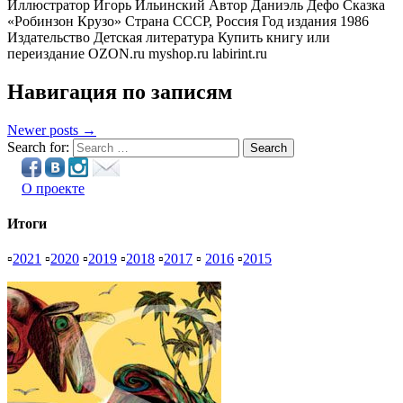
Иллюстратор Игорь Ильинский Автор Даниэль Дефо Сказка
«Робинзон Крузо» Страна СССР, Россия Год издания 1986
Издательство Детская литература Купить книгу или
переиздание OZON.ru myshop.ru labirint.ru
Навигация по записям
Newer posts →
Search for:
Search
О проекте
Итоги
▫
2021
▫
2020
▫
2019
▫
2018
▫
2017
▫
2016
▫
2015