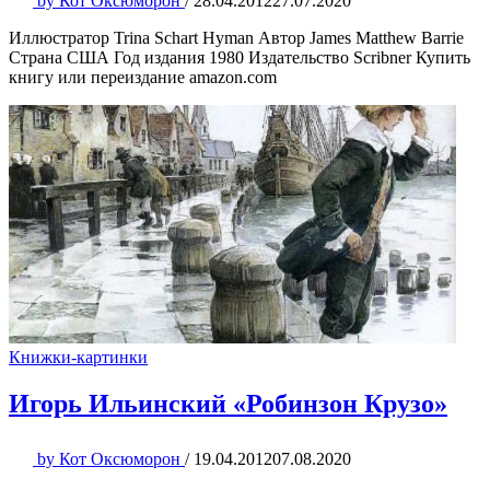
by
Кот Оксюморон
/
28.04.2012
27.07.2020
Иллюстратор Trina Schart Hyman Автор James Matthew Barrie
Страна США Год издания 1980 Издательство Scribner Купить
книгу или переиздание amazon.com
Книжки-картинки
Игорь Ильинский «Робинзон Крузо»
by
Кот Оксюморон
/
19.04.2012
07.08.2020