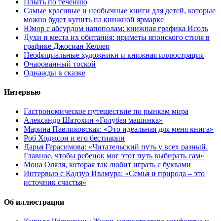
Плыть по течению
Самые красивые и необычные книги для детей, которые
можно будет купить на книжной ярмарке
Юмор с абсурдом напополам: книжная графика Исоль
Духи и места их обитания: приметы японского стиля в
графике Джосиан Келлер
Неофициальные художники и книжная иллюстрация
Очарованный тоской
Однажды в сказке
Интервью
Гастрономическое путешествие по рынкам мира
Александр Шатохин «Голубая машинка»
Марина Павликовская: «Это идеальная для меня книга»
Роб Ходжсон и его бестиарии
Дарья Герасимова: «Читательский путь у всех разный.
Главное, чтобы ребенок мог этот путь выбирать сам»
Мона Оляля, которая так любит играть с буквами
Интервью с Кадзуо Ивамура: «Семья и природа – это
источник счастья»
Об иллюстрации