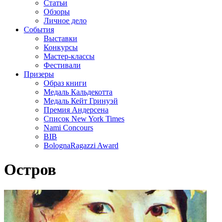
Статьи
Обзоры
Личное дело
События
Выставки
Конкурсы
Мастер-классы
Фестивали
Призеры
Образ книги
Медаль Кальдекотта
Медаль Кейт Гринуэй
Премия Андерсена
Список New York Times
Nami Concours
BIB
BolognaRagazzi Award
Остров