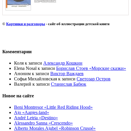
Владимирович
©
Картинки и разговоры
- сайт об иллюстрации детской книги
Комментарии
Коля
к записи
Александр Кошкин
Elena Nosal
к записи
Борислав Стоев «Морские сказки»
Аноним
к записи
Виктор Важдаев
Софья Михайловская
к записи
Светозар Остров
Валерий
к записи
Станислав Бабюк
Новое на сайте
Beni Montresor «Little Red Riding Hood»
Ajo «Aapjes-land»
André Letria «Destino»
Alessandro Sanna «Crescendo»
Alberto Morales Ajubel «Robinson Crusoé»