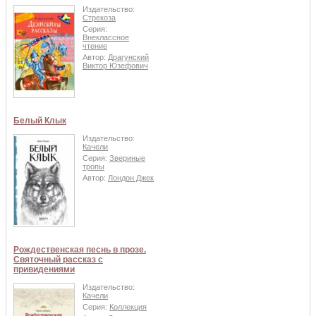
Издательство:
Стрекоза
Серия:
Внеклассное
чтение
Автор:
Драгунский
Виктор Юзефович
Белый Клык
Издательство:
Качели
Серия:
Звериные
тропы
Автор:
Лондон Джек
Рождественская песнь в прозе.
Святочный рассказ с
привидениями
Издательство:
Качели
Серия:
Коллекция