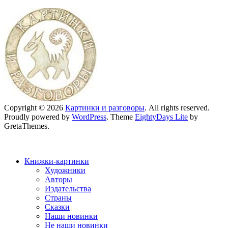
Copyright © 2026
Картинки и разговоры
. All rights reserved.
Proudly powered by
WordPress
. Theme
EightyDays Lite
by
GretaThemes.
Книжки-картинки
Художники
Авторы
Издательства
Страны
Сказки
Наши новинки
Не наши новинки