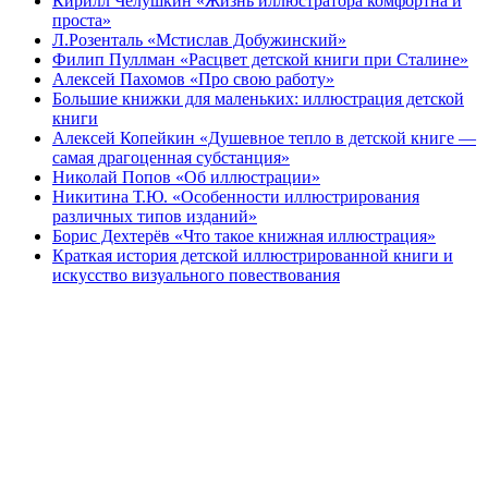
Кирилл Чёлушкин «Жизнь иллюстратора комфортна и
проста»
Л.Розенталь «Мстислав Добужинский»
Филип Пуллман «Расцвет детской книги при Сталине»
Алексей Пахомов «Про свою работу»
Большие книжки для маленьких: иллюстрация детской
книги
Алексей Копейкин «Душевное тепло в детской книге —
самая драгоценная субстанция»
Николай Попов «Об иллюстрации»
Никитина Т.Ю. «Особенности иллюстрирования
различных типов изданий»
Борис Дехтерёв «Что такое книжная иллюстрация»
Краткая история детской иллюстрированной книги и
искусство визуального повествования