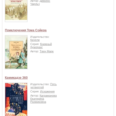
Автор:
Диккенс
Чарльз
Приключения Тома Сойера
Издательство:
Качели
Серия:
Книжный
бумеранг
Автор:
Твен Марк
Камикадзе 360
Издательство:
Пять
четвертей
Серия:
Искажения
Автор:
Каграманова
Екатерина
Размиковна