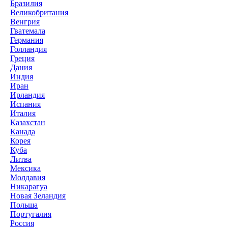
Бразилия
Великобритания
Венгрия
Гватемала
Германия
Голландия
Греция
Дания
Индия
Иран
Ирландия
Испания
Италия
Казахстан
Канада
Корея
Куба
Литва
Мексика
Молдавия
Никарагуа
Новая Зеландия
Польша
Португалия
Россия