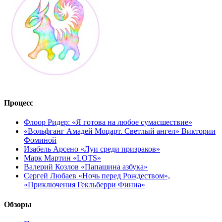
Процесс
Флоор Ридер: «Я готова на любое сумасшествие»
«Вольфганг Амадей Моцарт. Светлый ангел» Виктории
Фоминой
Изабель Арсено «Луи среди призраков»
Марк Мартин «LOTS»
Валерий Козлов «Папашина азбука»
Сергей Любаев «Ночь перед Рождеством»,
«Приключения Гекльберри Финна»
Обзоры