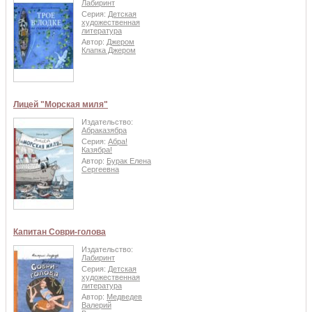
Лабиринт
Серия:
Детская
художественная
литература
Автор:
Джером
Клапка Джером
Лицей "Морская миля"
Издательство:
Абраказябра
Серия:
Абра!
Казябра!
Автор:
Бурак Елена
Сергеевна
Капитан Соври-голова
Издательство:
Лабиринт
Серия:
Детская
художественная
литература
Автор:
Медведев
Валерий