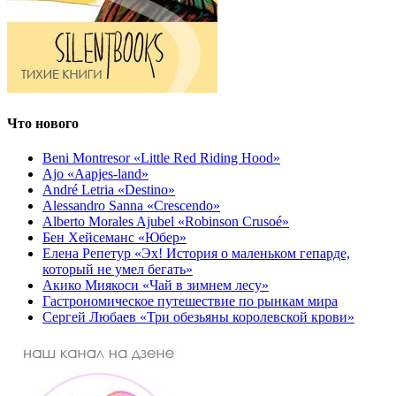
Что нового
Beni Montresor «Little Red Riding Hood»
Ajo «Aapjes-land»
André Letria «Destino»
Alessandro Sanna «Crescendo»
Alberto Morales Ajubel «Robinson Crusoé»
Бен Хейсеманс «Юбер»
Елена Репетур «Эх! История о маленьком гепарде,
который не умел бегать»
Акико Миякоси «Чай в зимнем лесу»
Гастрономическое путешествие по рынкам мира
Сергей Любаев «Три обезьяны королевской крови»