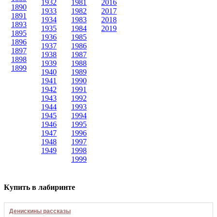
1932
1981
2016
1890
1933
1982
2017
1891
1934
1983
2018
1893
1935
1984
2019
1895
1936
1985
1896
1937
1986
1897
1938
1987
1898
1939
1988
1899
1940
1989
1941
1990
1942
1991
1943
1992
1944
1993
1945
1994
1946
1995
1947
1996
1948
1997
1949
1998
1999
Купить в лабиринте
Денискины рассказы