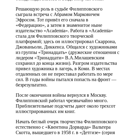
Решающую роль в судьбе Филипповского
сыграла встреча с Абрамом Марковичем
Эфросом. Тот привёл его сначала в
«Федерацию», а затем в знаменитое ныне
издательство «Academia». Работа в «Academia»
стала для Филипповского творческой
платформой; здесь он иллюстрировал Скаррона,
Джованьоли, Диккенса. Общался с художниками
из группы «Тринадцать» (дружеские отношения с
лидером «Тринадцати» В.А.Милашевским
сохранил до конца жизни). Разгром издательства
привел художника в лагерь, в Коми. В местах
отдаленных он не переставал работать по мере
сил. В годы войны пытался попасть на фронт —
безрезультатно.
После окончания войны вернулся в Москву.
Филипповский работал чрезвычайно много.
Приблизительные подсчеты дают около трехсот
иллюстрированных им книг.
Начать беглый очерк творчества Филипповского
естественно с «Квентина Дорварда» Вальтера
Скотта, вышедшего в 1958 г. в «Детгизе» (серия