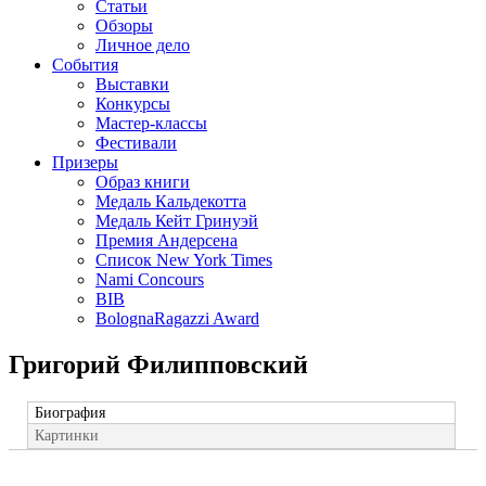
Статьи
Обзоры
Личное дело
События
Выставки
Конкурсы
Мастер-классы
Фестивали
Призеры
Образ книги
Медаль Кальдекотта
Медаль Кейт Гринуэй
Премия Андерсена
Список New York Times
Nami Concours
BIB
BolognaRagazzi Award
Григорий Филипповский
Биография
Картинки