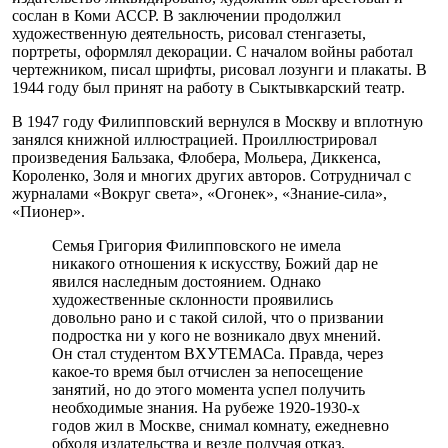
сослан в Коми АССР. В заключении продолжил
художественную деятельность, рисовал стенгазеты,
портреты, оформлял декорации. С началом войны работал
чертежником, писал шрифты, рисовал лозунги и плакаты. В
1944 году был принят на работу в Сыктывкарский театр.
В 1947 году Филипповский вернулся в Москву и вплотную
занялся книжной иллюстрацией. Проиллюстрировал
произведения Бальзака, Флобера, Мольера, Диккенса,
Короленко, Золя и многих других авторов. Сотрудничал с
журналами «Вокруг света», «Огонек», «Знание-сила»,
«Пионер».
Семья Григория Филипповского не имела
никакого отношения к искусству, Божий дар не
явился наследным достоянием. Однако
художественные склонности проявились
довольно рано и с такой силой, что о призвании
подростка ни у кого не возникало двух мнений.
Он стал студентом ВХУТЕМАСа. Правда, через
какое-то время был отчислен за непосещение
занятий, но до этого момента успел получить
необходимые знания. На рубеже 1920-1930-х
годов жил в Москве, снимал комнату, ежедневно
обходя издательства и везде получая отказ.