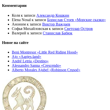
Комментарии
Коля
к записи
Александр Кошкин
Elena Nosal
к записи
Борислав Стоев «Морские сказки»
Аноним
к записи
Виктор Важдаев
Софья Михайловская
к записи
Светозар Остров
Валерий
к записи
Станислав Бабюк
Новое на сайте
Beni Montresor «Little Red Riding Hood»
Ajo «Aapjes-land»
André Letria «Destino»
Alessandro Sanna «Crescendo»
Alberto Morales Ajubel «Robinson Crusoé»