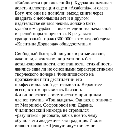
«Библиотека приключений»). Художник начинал
делать иллюстрации еще в «Academia», и слава
Богу, что они не погибли; выход книги через
двадцать с небольшим лет и в другом
издательстве явился неким, должно быть,
кульбитом судьбы — знаком единства начальной
и зрелой поры творчества. В результате
грандиозный тираж (300 000 экземпляров) сделал
«Квентина Дорварда» общедоступным.
Свободный быстрый рисунок в ритме жизни,
лаконизм, артистизм, виртуозность без
детализированности, спонтанность, стихийность
явились едва ли не основными характеристиками
творческого почерка Филипповского на
протяжении пяти десятилетий его
профессиональной деятельности. Вероятнее
всего, в этом проявилась близость
Филипповского к эстетическим принципам
членов группы «Тринадцать». Однако, в отличие
от Мавриной, Софроновой или Дарана,
Филипповский никогда не стремился
«разучиться» рисовать, забыв все то, чему
обучила его академическая традиция. И хотя
иллюстрации к «Щелкунчику» ничем не