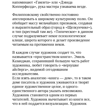
напоминают «Гамлета» или «Дэвида
Копперфилда», рука мастера узнаваема везде.
Филипповскому свойственно постоянно
апеллировать к широкому культурному полю. Он
обобщает массу мельчайших признаков, создавая
и выразительный образ (город в «Щелкунчике»),
и тип (крестный там же). «Типическое» в данном
случае подразумевает некое психологическое
клише, широта которого и делает произведение
читаемым на протяжении веков.
В каждом случае художник создает то, что
назвывается «пространством книги». Эмиль
Казанджан, сохранивший большую часть работ
художника, любит говорить о «верхушке
айсберга», видимой сегодняшним
исследователям.
Если взять аналогию «книга — дом», то в таком
доме писатель и художник уживаются и творят
единое художественное целое, и одного-
единственного автора указать невозможно.
Художник становится одним из первых
читателей. Художник вычитывает из книги все,
что в ней поддается визуализации. Художник