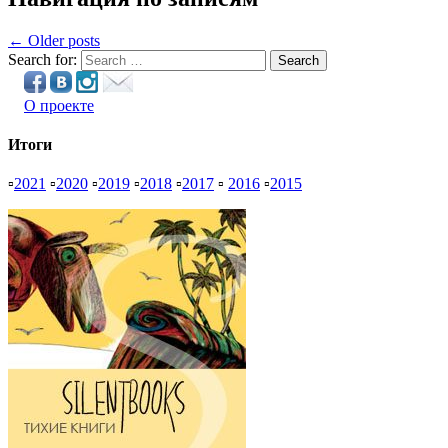
← Older posts
Search for:
Search
О проекте
Итоги
▫
2021
▫
2020
▫
2019
▫
2018
▫
2017
▫
2016
▫
2015