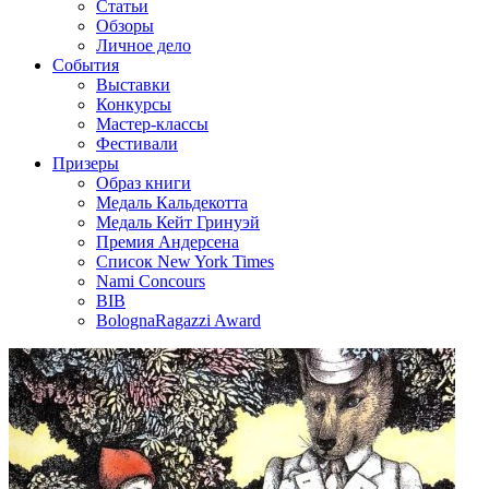
Статьи
Обзоры
Личное дело
События
Выставки
Конкурсы
Мастер-классы
Фестивали
Призеры
Образ книги
Медаль Кальдекотта
Медаль Кейт Гринуэй
Премия Андерсена
Список New York Times
Nami Concours
BIB
BolognaRagazzi Award