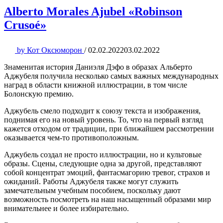
Alberto Morales Ajubel «Robinson
Crusoé»
by
Кот Оксюморон
/
02.02.2022
03.02.2022
Знаменитая история Даниэля Дэфо в образах Альберто
Аджубеля получила несколько самых важных международных
наград в области книжной иллюстрации, в том числе
Болонскую премию.
Аджубель смело подходит к союзу текста и изображения,
поднимая его на новый уровень. То, что на первый взгляд
кажется отходом от традиции, при ближайшем рассмотрении
оказывается чем-то противоположным.
Аджубель создал не просто иллюстрации, но и культовые
образы. Сцены, следующие одна за другой, представляют
собой концентрат эмоций, фантасмагорию тревог, страхов и
ожиданий. Работы Аджубеля также могут служить
замечательным учебным пособием, поскольку дают
возможность посмотреть на наш насыщенный образами мир
внимательнее и более избирательно.