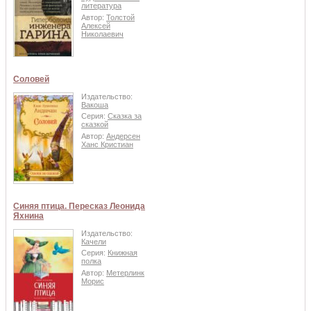
литература
Автор:
Толстой
Алексей
Николаевич
Соловей
Издательство:
Вакоша
Серия:
Сказка за
сказкой
Автор:
Андерсен
Ханс Кристиан
Синяя птица. Пересказ Леонида
Яхнина
Издательство:
Качели
Серия:
Книжная
полка
Автор:
Метерлинк
Морис