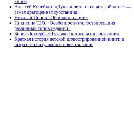
книги
Алексей Копейкин «Душевное тепло в детской книге —
самая драгоценная субстанция»
Николай Попов «Об иллюстрации»
Никитина Т.Ю. «Особенности иллюстрирования
различных типов изданий»
Борис Дехтерёв «Что такое книжная иллюстрация»
Краткая история детской иллюстрированной книги и
искусство визуального повествования