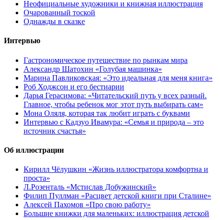
Неофициальные художники и книжная иллюстрация
Очарованный тоской
Однажды в сказке
Интервью
Гастрономическое путешествие по рынкам мира
Александр Шатохин «Голубая машинка»
Марина Павликовская: «Это идеальная для меня книга»
Роб Ходжсон и его бестиарии
Дарья Герасимова: «Читательский путь у всех разный.
Главное, чтобы ребенок мог этот путь выбирать сам»
Мона Оляля, которая так любит играть с буквами
Интервью с Кадзуо Ивамура: «Семья и природа – это
источник счастья»
Об иллюстрации
Кирилл Чёлушкин «Жизнь иллюстратора комфортна и
проста»
Л.Розенталь «Мстислав Добужинский»
Филип Пуллман «Расцвет детской книги при Сталине»
Алексей Пахомов «Про свою работу»
Большие книжки для маленьких: иллюстрация детской