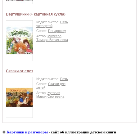
Вертушинки (+ картонная кукла)
Издательство:
Пять
четвертей
Серия:
Понарошку
Автор:
Михеева
Тамара Витальевна
Сказки от слез
Издательство:
Речь
Серия:
Сказки для
детей
Автор:
Кутовая
Мария Сергеевна
©
Картинки и разговоры
- сайт об иллюстрации детской книги