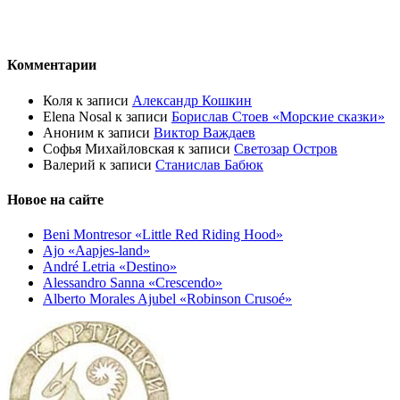
Комментарии
Коля
к записи
Александр Кошкин
Elena Nosal
к записи
Борислав Стоев «Морские сказки»
Аноним
к записи
Виктор Важдаев
Софья Михайловская
к записи
Светозар Остров
Валерий
к записи
Станислав Бабюк
Новое на сайте
Beni Montresor «Little Red Riding Hood»
Ajo «Aapjes-land»
André Letria «Destino»
Alessandro Sanna «Crescendo»
Alberto Morales Ajubel «Robinson Crusoé»