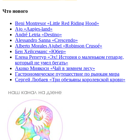
Что нового
Beni Montresor «Little Red Riding Hood»
Ajo «Aapjes-land»
André Letria «Destino»
Alessandro Sanna «Crescendo»
Alberto Morales Ajubel «Robinson Crusoé»
Бен Хейсеманс «Юбер»
Елена Репетур «Эх! История о маленьком гепарде,
который не умел бегать»
Акико Миякоси «Чай в зимнем лесу»
Гастрономическое путешествие по рынкам мира
Сергей Любаев «Три обезьяны королевской крови»