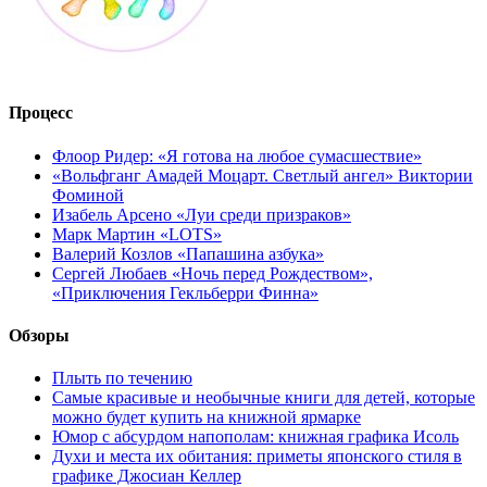
Процесс
Флоор Ридер: «Я готова на любое сумасшествие»
«Вольфганг Амадей Моцарт. Светлый ангел» Виктории
Фоминой
Изабель Арсено «Луи среди призраков»
Марк Мартин «LOTS»
Валерий Козлов «Папашина азбука»
Сергей Любаев «Ночь перед Рождеством»,
«Приключения Гекльберри Финна»
Обзоры
Плыть по течению
Самые красивые и необычные книги для детей, которые
можно будет купить на книжной ярмарке
Юмор с абсурдом напополам: книжная графика Исоль
Духи и места их обитания: приметы японского стиля в
графике Джосиан Келлер