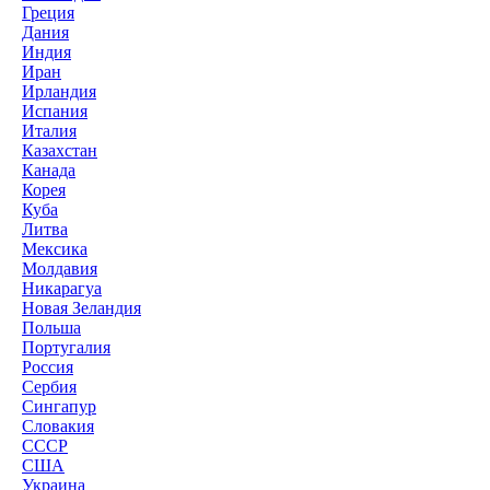
Греция
Дания
Индия
Иран
Ирландия
Испания
Италия
Казахстан
Канада
Корея
Куба
Литва
Мексика
Молдавия
Никарагуа
Новая Зеландия
Польша
Португалия
Россия
Сербия
Сингапур
Словакия
СССР
США
Украина