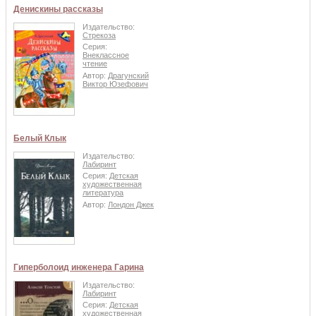
Денискины рассказы
Издательство:
Стрекоза
Серия:
Внеклассное
чтение
Автор:
Драгунский
Виктор Юзефович
Белый Клык
Издательство:
Лабиринт
Серия:
Детская
художественная
литература
Автор:
Лондон Джек
Гиперболоид инженера Гарина
Издательство:
Лабиринт
Серия:
Детская
художественная