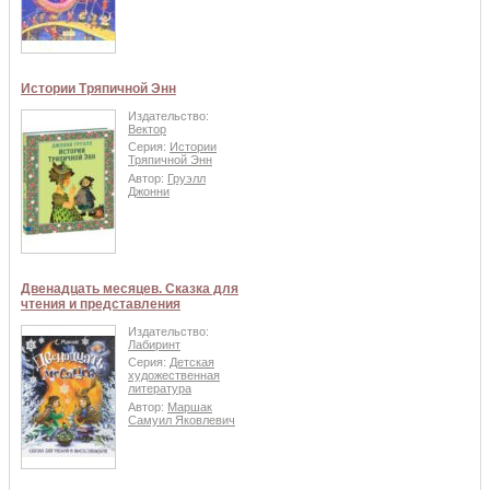
Истории Тряпичной Энн
Издательство:
Вектор
Серия:
Истории
Тряпичной Энн
Автор:
Груэлл
Джонни
Двенадцать месяцев. Сказка для
чтения и представления
Издательство:
Лабиринт
Серия:
Детская
художественная
литература
Автор:
Маршак
Самуил Яковлевич