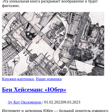
Эта уникальная книга раскрывает воображение и будит
фантазию.
Книжки-картинки
,
Наши новинки
Бен Хейсеманс «Юбер»
by
Кот Оксюморон
/
01.02.2022
09.03.2023
Интроверт и затворник Юбер — большой ценитель изящного