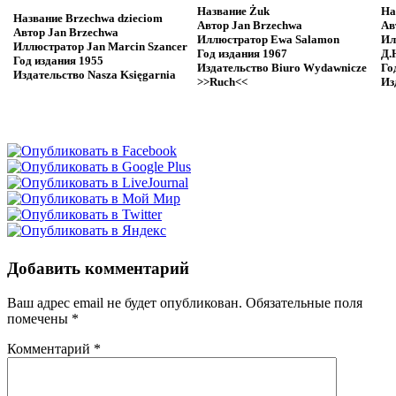
Название
Żuk
На
Название
Brzechwa dzieciom
Автор
Jan Brzechwa
Ав
Автор
Jan Brzechwa
Иллюстратор
Ewa Salamon
Ил
Иллюстратор
Jan Marcin Szancer
Год издания
1967
Д.
Год издания
1955
Издательство
Biuro Wydawnicze
Го
Издательство
Nasza Księgarnia
>>Ruch<<
Из
Добавить комментарий
Ваш адрес email не будет опубликован.
Обязательные поля
помечены
*
Комментарий
*