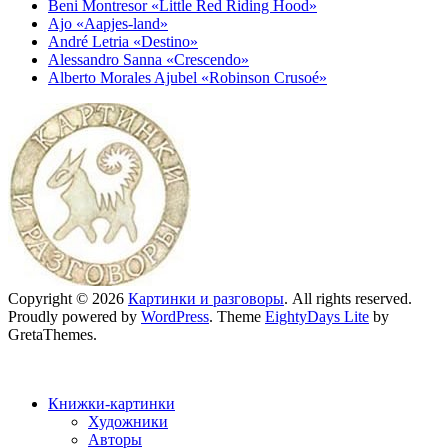
Beni Montresor «Little Red Riding Hood»
Ajo «Aapjes-land»
André Letria «Destino»
Alessandro Sanna «Crescendo»
Alberto Morales Ajubel «Robinson Crusoé»
Copyright © 2026
Картинки и разговоры
. All rights reserved.
Proudly powered by
WordPress
. Theme
EightyDays Lite
by
GretaThemes.
Книжки-картинки
Художники
Авторы