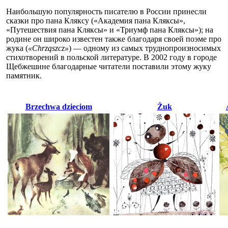
Наибольшую популярность писателю в России принесли
сказки про пана Кляксу («Академия пана Кляксы»,
«Путешествия пана Кляксы» и «Триумф пана Кляксы»); на
родине он широко известен также благодаря своей поэме про
жука (
«Chrząszcz»
) — одному из самых труднопроизносимых
стихотворений в польской литературе. В 2002 году в городе
Щебжешине благодарные читатели поставили этому жуку
памятник.
Brzechwa dzieciom
Żuk