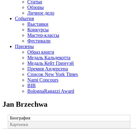
Статьи
Обзоры
Личное дело
События
Выставки
Конкурсы
Мастер-классы
Фестивали
Призеры
Образ книги
Медаль Кальдекотта
Медаль Кейт Гринуэй
Премия Андерсена
Список New York Times
Nami Concours
BIB
BolognaRagazzi Award
Jan Brzechwa
Биография
Картинки