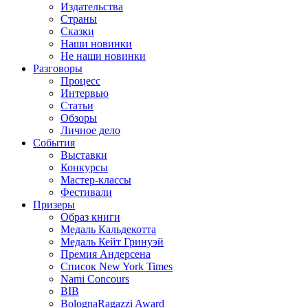
Издательства
Страны
Сказки
Наши новинки
Не наши новинки
Разговоры
Процесс
Интервью
Статьи
Обзоры
Личное дело
События
Выставки
Конкурсы
Мастер-классы
Фестивали
Призеры
Образ книги
Медаль Кальдекотта
Медаль Кейт Гринуэй
Премия Андерсена
Список New York Times
Nami Concours
BIB
BolognaRagazzi Award