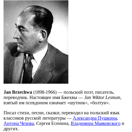
Jan Brzechwa
(1898-1966) — польский поэт, писатель,
переводчик. Настоящее имя Бжехвы —
Jan Wiktor Lesman
,
взятый им псевдоним означает «шутник», «болтун».
Писал стихи, песни, сказки; переводил на польский язык
классиков русской литературы —
Александра Пушкина
,
Антона Чехова
, Сергея Есенина,
Владимира Маяковского
и
других.