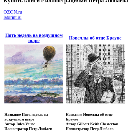
Купить книги с иллюстрациями Петра Любаева
OZON.ru
labirint.ru
Пять недель на воздушном
Новеллы об отце Брауне
шаре
Название
Пять недель на
Название
Новеллы об отце
воздушном шаре
Брауне
Автор
Jules Verne
Автор
Gilbert Keith Chesterton
Иллюстратор
Петр Любаев
Иллюстратор
Петр Любаев