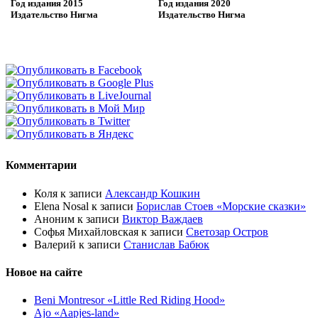
Год издания
2015
Год издания
2020
Издательство
Нигма
Издательство
Нигма
Комментарии
Коля
к записи
Александр Кошкин
Elena Nosal
к записи
Борислав Стоев «Морские сказки»
Аноним
к записи
Виктор Важдаев
Софья Михайловская
к записи
Светозар Остров
Валерий
к записи
Станислав Бабюк
Новое на сайте
Beni Montresor «Little Red Riding Hood»
Ajo «Aapjes-land»