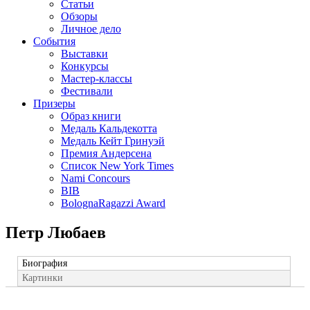
Статьи
Обзоры
Личное дело
События
Выставки
Конкурсы
Мастер-классы
Фестивали
Призеры
Образ книги
Медаль Кальдекотта
Медаль Кейт Гринуэй
Премия Андерсена
Список New York Times
Nami Concours
BIB
BolognaRagazzi Award
Петр Любаев
Биография
Картинки