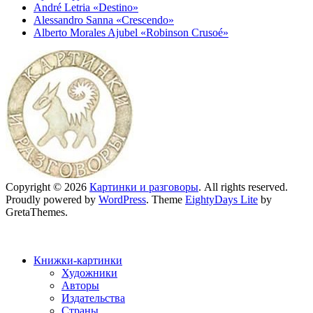
André Letria «Destino»
Alessandro Sanna «Crescendo»
Alberto Morales Ajubel «Robinson Crusoé»
Copyright © 2026
Картинки и разговоры
. All rights reserved.
Proudly powered by
WordPress
. Theme
EightyDays Lite
by
GretaThemes.
Книжки-картинки
Художники
Авторы
Издательства
Страны