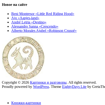
Новое на сайте
Beni Montresor «Little Red Riding Hood»
Ajo «Aapjes-land»
André Letria «Destino»
Alessandro Sanna «Crescendo»
Alberto Morales Ajubel «Robinson Crusoé»
Copyright © 2026
Картинки и разговоры
. All rights reserved.
Proudly powered by
WordPress
. Theme
EightyDays Lite
by GretaTh
Книжки-картинки