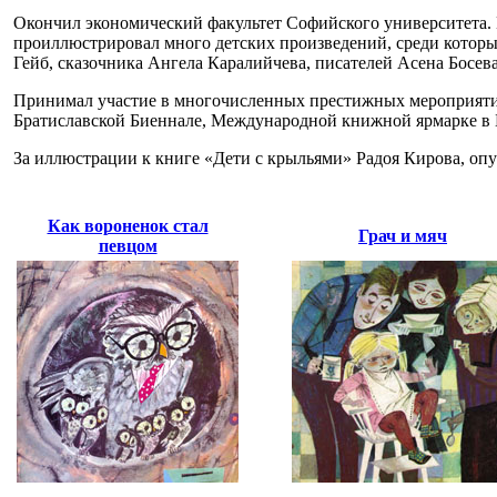
Окончил экономический факультет Софийского университета. 
проиллюстрировал много детских произведений, среди которых
Гейб, сказочника Ангела Каралийчева, писателей Асена Босев
Принимал участие в многочисленных престижных мероприятия
Братиславской Биеннале, Международной книжной ярмарке в Б
За иллюстрации к книге «Дети с крыльями» Радоя Кирова, опу
Как вороненок стал
Грач и мяч
певцом