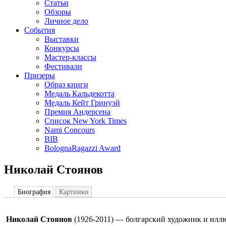
Статьи
Обзоры
Личное дело
События
Выставки
Конкурсы
Мастер-классы
Фестивали
Призеры
Образ книги
Медаль Кальдекотта
Медаль Кейт Гринуэй
Премия Андерсена
Список New York Times
Nami Concours
BIB
BolognaRagazzi Award
Николай Стоянов
Биография
Картинки
Николай Стоянов
(1926-2011) — болгарский художник и иллю