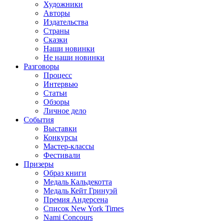
Художники
Авторы
Издательства
Страны
Сказки
Наши новинки
Не наши новинки
Разговоры
Процесс
Интервью
Статьи
Обзоры
Личное дело
События
Выставки
Конкурсы
Мастер-классы
Фестивали
Призеры
Образ книги
Медаль Кальдекотта
Медаль Кейт Гринуэй
Премия Андерсена
Список New York Times
Nami Concours