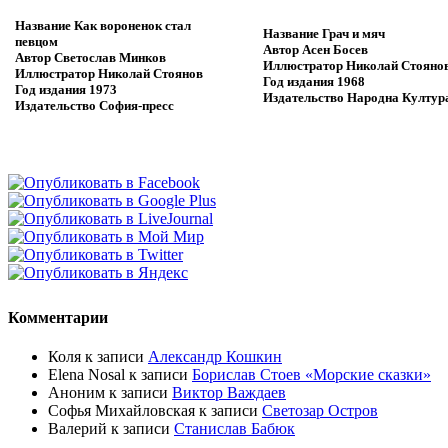
Название
Как вороненок стал
Название
Грач и мяч
певцом
Автор
Асен Босев
Автор
Светослав Минков
Иллюстратор
Николай Стояно
Иллюстратор
Николай Стоянов
Год издания
1968
Год издания
1973
Издательство
Народна Култур
Издательство
София-пресс
Комментарии
Коля
к записи
Александр Кошкин
Elena Nosal
к записи
Борислав Стоев «Морские сказки»
Аноним
к записи
Виктор Важдаев
Софья Михайловская
к записи
Светозар Остров
Валерий
к записи
Станислав Бабюк