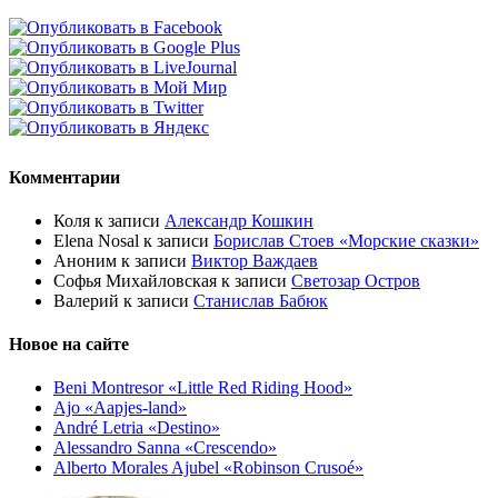
Комментарии
Коля
к записи
Александр Кошкин
Elena Nosal
к записи
Борислав Стоев «Морские сказки»
Аноним
к записи
Виктор Важдаев
Софья Михайловская
к записи
Светозар Остров
Валерий
к записи
Станислав Бабюк
Новое на сайте
Beni Montresor «Little Red Riding Hood»
Ajo «Aapjes-land»
André Letria «Destino»
Alessandro Sanna «Crescendo»
Alberto Morales Ajubel «Robinson Crusoé»