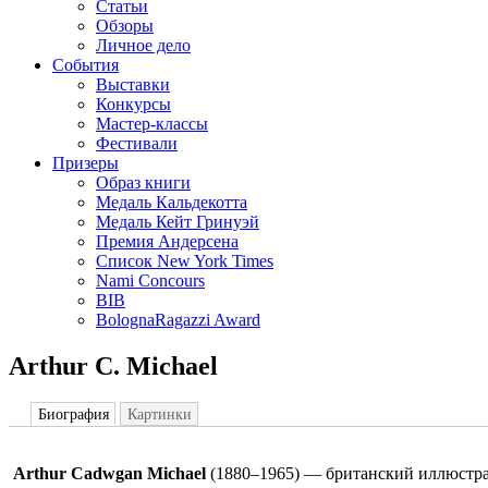
Статьи
Обзоры
Личное дело
События
Выставки
Конкурсы
Мастер-классы
Фестивали
Призеры
Образ книги
Медаль Кальдекотта
Медаль Кейт Гринуэй
Премия Андерсена
Список New York Times
Nami Concours
BIB
BolognaRagazzi Award
Arthur C. Michael
Биография
Картинки
Arthur Cadwgan Michael
(1880–1965) — британский иллюстра