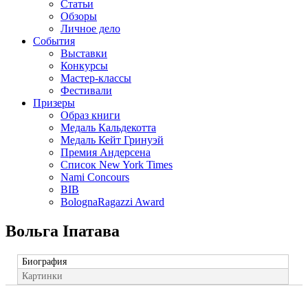
Статьи
Обзоры
Личное дело
События
Выставки
Конкурсы
Мастер-классы
Фестивали
Призеры
Образ книги
Медаль Кальдекотта
Медаль Кейт Гринуэй
Премия Андерсена
Список New York Times
Nami Concours
BIB
BolognaRagazzi Award
Вольга Іпатава
Биография
Картинки