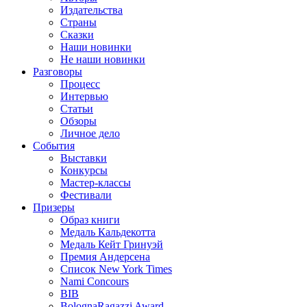
Издательства
Страны
Сказки
Наши новинки
Не наши новинки
Разговоры
Процесс
Интервью
Статьи
Обзоры
Личное дело
События
Выставки
Конкурсы
Мастер-классы
Фестивали
Призеры
Образ книги
Медаль Кальдекотта
Медаль Кейт Гринуэй
Премия Андерсена
Список New York Times
Nami Concours
BIB
BolognaRagazzi Award