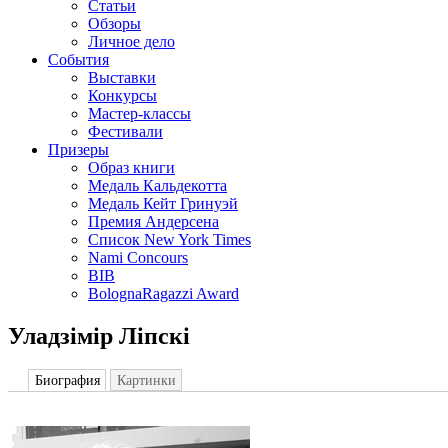
Статьи
Обзоры
Личное дело
События
Выставки
Конкурсы
Мастер-классы
Фестивали
Призеры
Образ книги
Медаль Кальдекотта
Медаль Кейт Гринуэй
Премия Андерсена
Список New York Times
Nami Concours
BIB
BolognaRagazzi Award
Уладзімір Ліпскі
Биография
Картинки