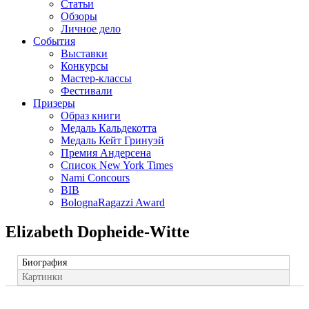
Статьи
Обзоры
Личное дело
События
Выставки
Конкурсы
Мастер-классы
Фестивали
Призеры
Образ книги
Медаль Кальдекотта
Медаль Кейт Гринуэй
Премия Андерсена
Список New York Times
Nami Concours
BIB
BolognaRagazzi Award
Elizabeth Dopheide-Witte
Биография
Картинки