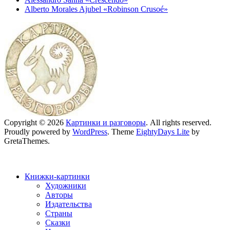
Alberto Morales Ajubel «Robinson Crusoé»
Copyright © 2026
Картинки и разговоры
. All rights reserved.
Proudly powered by
WordPress
. Theme
EightyDays Lite
by
GretaThemes.
Книжки-картинки
Художники
Авторы
Издательства
Страны
Сказки