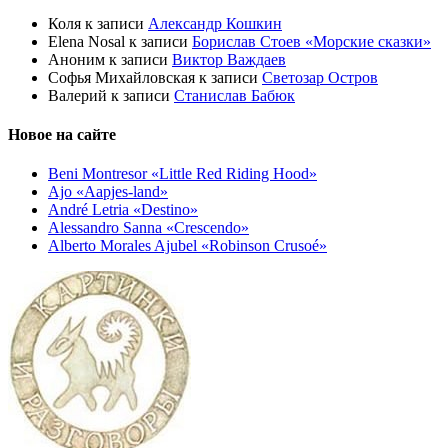
Коля
к записи
Александр Кошкин
Elena Nosal
к записи
Борислав Стоев «Морские сказки»
Аноним
к записи
Виктор Важдаев
Софья Михайловская
к записи
Светозар Остров
Валерий
к записи
Станислав Бабюк
Новое на сайте
Beni Montresor «Little Red Riding Hood»
Ajo «Aapjes-land»
André Letria «Destino»
Alessandro Sanna «Crescendo»
Alberto Morales Ajubel «Robinson Crusoé»