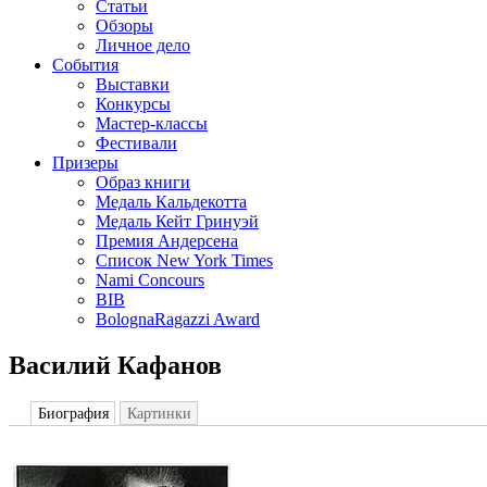
Статьи
Обзоры
Личное дело
События
Выставки
Конкурсы
Мастер-классы
Фестивали
Призеры
Образ книги
Медаль Кальдекотта
Медаль Кейт Гринуэй
Премия Андерсена
Список New York Times
Nami Concours
BIB
BolognaRagazzi Award
Василий Кафанов
Биография
Картинки