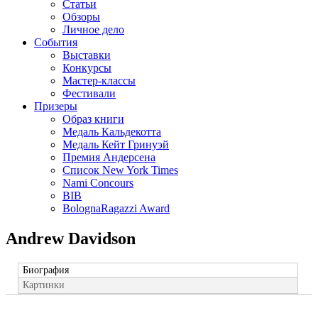
Статьи
Обзоры
Личное дело
События
Выставки
Конкурсы
Мастер-классы
Фестивали
Призеры
Образ книги
Медаль Кальдекотта
Медаль Кейт Гринуэй
Премия Андерсена
Список New York Times
Nami Concours
BIB
BolognaRagazzi Award
Andrew Davidson
Биография
Картинки