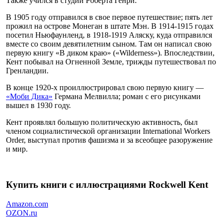
Также учился в студии Роберта Генри.
В 1905 году отправился в свое первое путешествие; пять лет
прожил на острове Монеган в штате Мэн. В 1914-1915 годах
посетил Ньюфаунленд, в 1918-1919 Аляску, куда отправился
вместе со своим девятилетним сыном. Там он написал свою
первую книгу «В диком краю» («Wilderness»). Впоследствии,
Кент побывал на Огненной Земле, трижды путешествовал по
Гренландии.
В конце 1920-х проиллюстрировал свою первую книгу —
«Моби Дика»
Германа Мелвилла; роман с его рисунками
вышел в 1930 году.
Кент проявлял большую политическую активность, был
членом социалистической организации International Workers
Order, выступал против фашизма и за всеобщее разоружение
и мир.
Купить книги с иллюстрациями Rockwell Kent
Amazon.com
OZON.ru