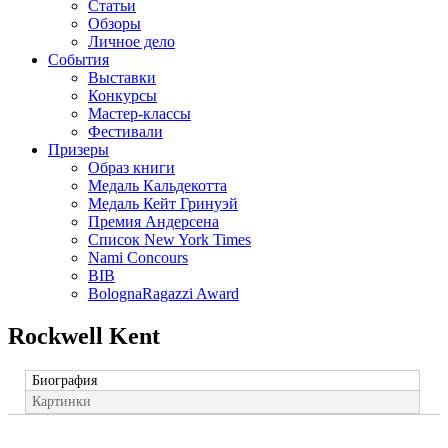
Статьи
Обзоры
Личное дело
События
Выставки
Конкурсы
Мастер-классы
Фестивали
Призеры
Образ книги
Медаль Кальдекотта
Медаль Кейт Гринуэй
Премия Андерсена
Список New York Times
Nami Concours
BIB
BolognaRagazzi Award
Rockwell Kent
Биография
Картинки