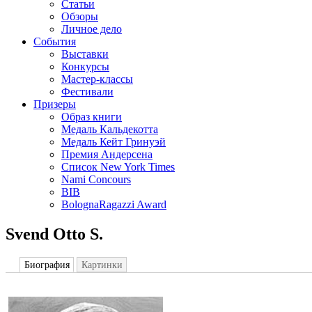
Статьи
Обзоры
Личное дело
События
Выставки
Конкурсы
Мастер-классы
Фестивали
Призеры
Образ книги
Медаль Кальдекотта
Медаль Кейт Гринуэй
Премия Андерсена
Список New York Times
Nami Concours
BIB
BolognaRagazzi Award
Svend Otto S.
Биография
Картинки