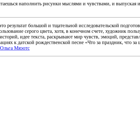
таешься наполнить рисунки мыслями и чувствами, и выпуская их
это результат большой и тщательной исследовательской подготов
ользование серого цвета, хотя, в конечном счете, художник пол
историй, идее текста, раскрывают мир чувств, эмоций, представ
циях к датской рождественской песне «Что за праздник, что за
) Ольга Мяэотс