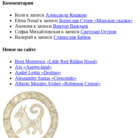
Комментарии
Коля
к записи
Александр Кошкин
Elena Nosal
к записи
Борислав Стоев «Морские сказки»
Аноним
к записи
Виктор Важдаев
Софья Михайловская
к записи
Светозар Остров
Валерий
к записи
Станислав Бабюк
Новое на сайте
Beni Montresor «Little Red Riding Hood»
Ajo «Aapjes-land»
André Letria «Destino»
Alessandro Sanna «Crescendo»
Alberto Morales Ajubel «Robinson Crusoé»