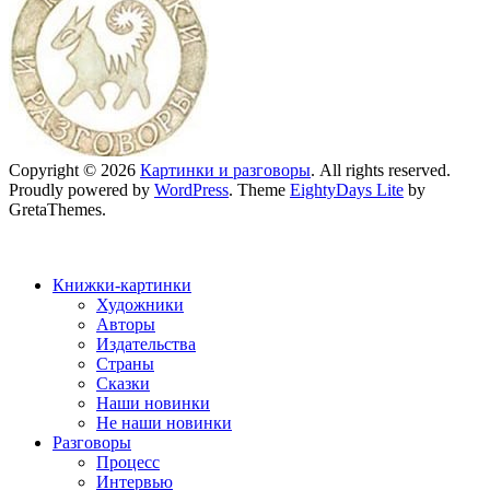
Copyright © 2026
Картинки и разговоры
. All rights reserved.
Proudly powered by
WordPress
. Theme
EightyDays Lite
by
GretaThemes.
Книжки-картинки
Художники
Авторы
Издательства
Страны
Сказки
Наши новинки
Не наши новинки
Разговоры
Процесс
Интервью