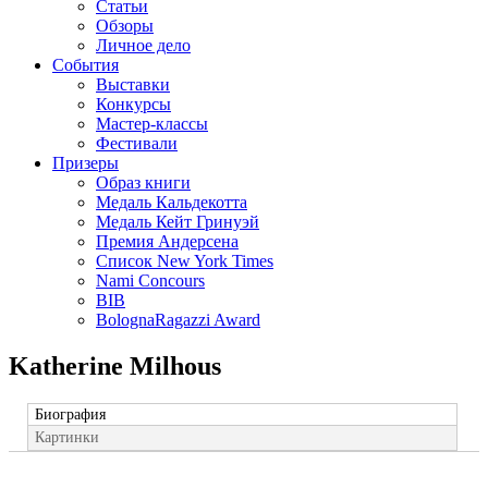
Статьи
Обзоры
Личное дело
События
Выставки
Конкурсы
Мастер-классы
Фестивали
Призеры
Образ книги
Медаль Кальдекотта
Медаль Кейт Гринуэй
Премия Андерсена
Список New York Times
Nami Concours
BIB
BolognaRagazzi Award
Katherine Milhous
Биография
Картинки