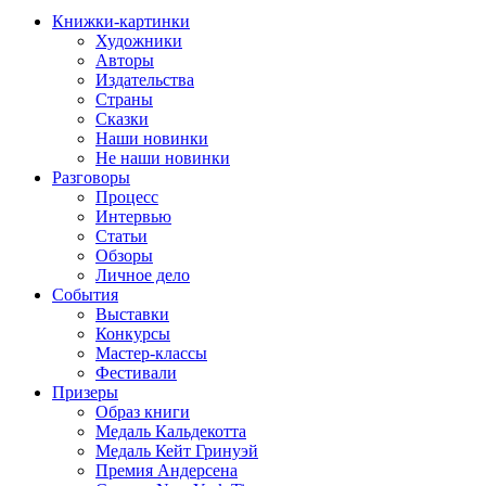
Книжки-картинки
Художники
Авторы
Издательства
Страны
Сказки
Наши новинки
Не наши новинки
Разговоры
Процесс
Интервью
Статьи
Обзоры
Личное дело
События
Выставки
Конкурсы
Мастер-классы
Фестивали
Призеры
Образ книги
Медаль Кальдекотта
Медаль Кейт Гринуэй
Премия Андерсена