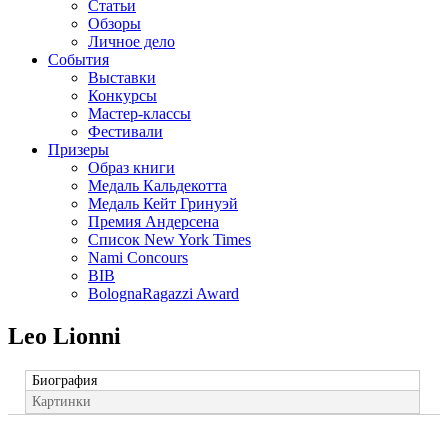
Статьи
Обзоры
Личное дело
События
Выставки
Конкурсы
Мастер-классы
Фестивали
Призеры
Образ книги
Медаль Кальдекотта
Медаль Кейт Гринуэй
Премия Андерсена
Список New York Times
Nami Concours
BIB
BolognaRagazzi Award
Leo Lionni
Биография
Картинки