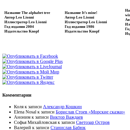
На
Название
The alphabet tree
Название
It’s mine!
wi
Автор
Leo Lionni
Автор
Leo Lionni
Ав
Иллюстратор
Leo Lionni
Иллюстратор
Leo Lionni
Ил
Год издания
2004
Год издания
1986
Го
Издательство
Knopf
Издательство
Knopf
Из
Комментарии
Коля
к записи
Александр Кошкин
Elena Nosal
к записи
Борислав Стоев «Морские сказки»
Аноним
к записи
Виктор Важдаев
Софья Михайловская
к записи
Светозар Остров
Валерий
к записи
Станислав Бабюк