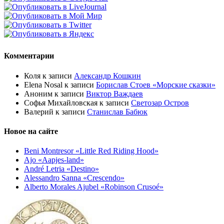
Комментарии
Коля
к записи
Александр Кошкин
Elena Nosal
к записи
Борислав Стоев «Морские сказки»
Аноним
к записи
Виктор Важдаев
Софья Михайловская
к записи
Светозар Остров
Валерий
к записи
Станислав Бабюк
Новое на сайте
Beni Montresor «Little Red Riding Hood»
Ajo «Aapjes-land»
André Letria «Destino»
Alessandro Sanna «Crescendo»
Alberto Morales Ajubel «Robinson Crusoé»