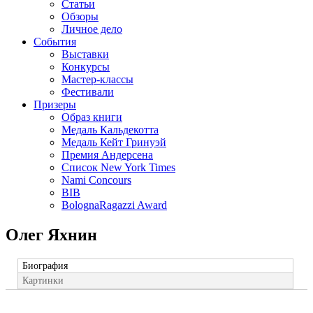
Статьи
Обзоры
Личное дело
События
Выставки
Конкурсы
Мастер-классы
Фестивали
Призеры
Образ книги
Медаль Кальдекотта
Медаль Кейт Гринуэй
Премия Андерсена
Список New York Times
Nami Concours
BIB
BolognaRagazzi Award
Олег Яхнин
Биография
Картинки