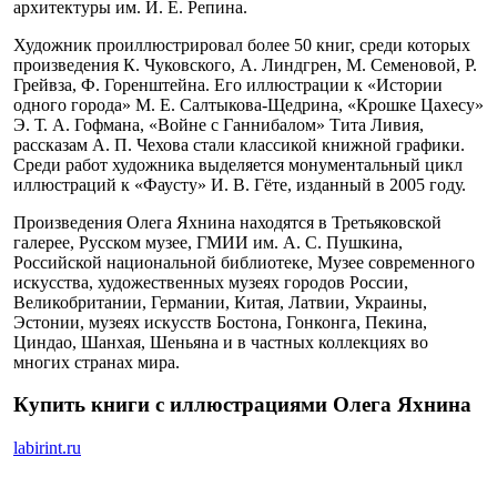
архитектуры им. И. Е. Репина.
Художник проиллюстрировал более 50 книг, среди которых
произведения К. Чуковского, А. Линдгрен, М. Семеновой, Р.
Грейвза, Ф. Горенштейна. Его иллюстрации к «Истории
одного города» М. Е. Салтыкова-Щедрина, «Крошке Цахесу»
Э. Т. А. Гофмана, «Войне с Ганнибалом» Тита Ливия,
рассказам А. П. Чехова стали классикой книжной графики.
Среди работ художника выделяется монументальный цикл
иллюстраций к «Фаусту» И. В. Гёте, изданный в 2005 году.
Произведения Олега Яхнина находятся в Третьяковской
галерее, Русском музее, ГМИИ им. А. С. Пушкина,
Российской национальной библиотеке, Музее современного
искусства, художественных музеях городов России,
Великобритании, Германии, Китая, Латвии, Украины,
Эстонии, музеях искусств Бостона, Гонконга, Пекина,
Циндао, Шанхая, Шеньяна и в частных коллекциях во
многих странах мира.
Купить книги с иллюстрациями Олега Яхнина
labirint.ru