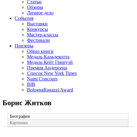
Статьи
Обзоры
Личное дело
События
Выставки
Конкурсы
Мастер-классы
Фестивали
Призеры
Образ книги
Медаль Кальдекотта
Медаль Кейт Гринуэй
Премия Андерсена
Список New York Times
Nami Concours
BIB
BolognaRagazzi Award
Борис Житков
Биография
Картинки