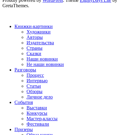
Proudly powered by
WordPress
. Theme
EightyDays Lite
by
GretaThemes.
Книжки-картинки
Художники
Авторы
Издательства
Страны
Сказки
Наши новинки
Не наши новинки
Разговоры
Процесс
Интервью
Статьи
Обзоры
Личное дело
События
Выставки
Конкурсы
Мастер-классы
Фестивали
Призеры
Образ книги