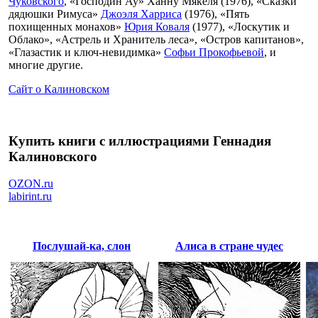
Чуковского
, «Господин Ау» Ханну Мякеля (1976), «Сказки
дядюшки Римуса»
Джоэля Харриса
(1976), «Пять
похищенных монахов»
Юрия Коваля
(1977), «Лоскутик и
Облако», «Астрель и Хранитель леса», «Остров капитанов»,
«Глазастик и ключ-невидимка»
Софьи Прокофьевой
, и
многие другие.
Сайт о Калиновском
Купить книги с иллюстрациями Геннадия
Калиновского
OZON.ru
labirint.ru
Послушай-ка, слон
Алиса в стране чудес