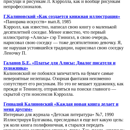
присущи и рисункам Л. Кэрролла, как и вообще рисункам
непрофессионалов.
Г.Калиновский «Как создается книжная иллюстрация»
«Панорама искусств» вып.8, 1985
Кэрролл, как известно, написал свою книгу о маленькой
десятилетней соседке. Менее известно, что первый
иллюстратор «Алисы» сэр Тэнниэл, в свою очередь,
нарисовал свою соседку — тоже десятилетнюю девочку. Я,
не нарушая устоявшейся традиции, нарисовал свою соседку
Леночку П.
Галанов Б.Е. «Платье для Алисы: Диалог писателя и
художника»
Калиновский не побоялся запечатлеть на бумаге самые
невероятные нелепицы. Озорная фантазия неизменно
сопутствует его рисункам. Но это не мешает художнику, как
прежде и Тенниелу, отправляться на поиски главного —
скрытой сути нонсенсов Кэрролла.
Геннадий Калиновский «Каждая новая книга делает и
меня другим»
Интервью для журнала «Детская литература» №7, 1990
Иллюстрируя Булгакова, преследовал я еще вот какую цель:
уж коли книга полифоничная, я старался передать