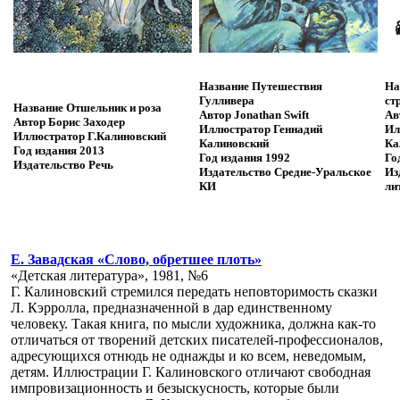
Название
Путешествия
На
Гулливера
ст
Название
Отшельник и роза
Автор
Jonathan Swift
Ав
Автор
Борис Заходер
Иллюстратор
Геннадий
Ил
Иллюстратор
Г.Калиновский
Калиновский
Ка
Год издания
2013
Год издания
1992
Го
Издательство
Речь
Издательство
Средне-Уральское
Из
КИ
ли
Е. Завадская «Слово, обретшее плоть»
«Детская литература», 1981, №6
Г. Калиновский стремился передать неповторимость сказки
Л. Кэрролла, предназначенной в дар единственному
человеку. Такая книга, по мысли художника, должна как-то
отличаться от творений детских писателей-профессионалов,
адресующихся отнюдь не однажды и ко всем, неведомым,
детям. Иллюстрации Г. Калиновского отличают свободная
импровизационность и безыскусность, которые были