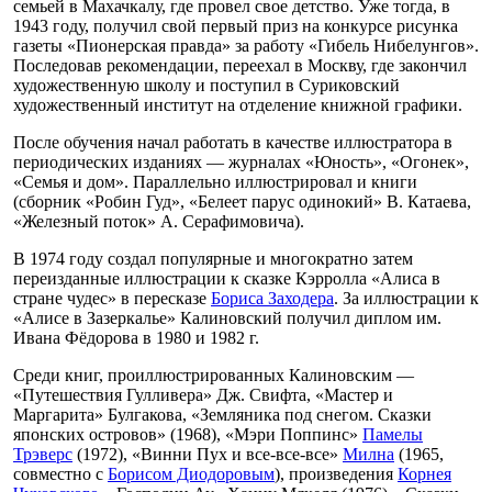
семьей в Махачкалу, где провел свое детство. Уже тогда, в
1943 году, получил свой первый приз на конкурсе рисунка
газеты «Пионерская правда» за работу «Гибель Нибелунгов».
Последовав рекомендации, переехал в Москву, где закончил
художественную школу и поступил в Суриковский
художественный институт на отделение книжной графики.
После обучения начал работать в качестве иллюстратора в
периодических изданиях — журналах «Юность», «Огонек»,
«Семья и дом». Параллельно иллюстрировал и книги
(сборник «Робин Гуд», «Белеет парус одинокий» В. Катаева,
«Железный поток» А. Серафимовича).
В 1974 году создал популярные и многократно затем
переизданные иллюстрации к сказке Кэрролла «Алиса в
стране чудес» в пересказе
Бориса Заходера
. За иллюстрации к
«Алисе в Зазеркалье» Калиновский получил диплом им.
Ивана Фёдорова в 1980 и 1982 г.
Среди книг, проиллюстрированных Калиновским —
«Путешествия Гулливера» Дж. Свифта, «Мастер и
Маргарита» Булгакова, «Земляника под снегом. Сказки
японских островов» (1968), «Мэри Поппинс»
Памелы
Трэверс
(1972), «Винни Пух и все-все-все»
Милна
(1965,
совместно с
Борисом Диодоровым
), произведения
Корнея