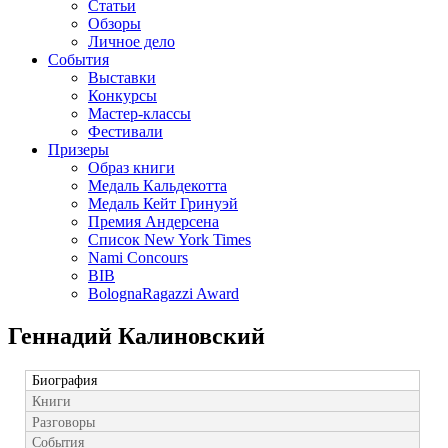
Статьи
Обзоры
Личное дело
События
Выставки
Конкурсы
Мастер-классы
Фестивали
Призеры
Образ книги
Медаль Кальдекотта
Медаль Кейт Гринуэй
Премия Андерсена
Список New York Times
Nami Concours
BIB
BolognaRagazzi Award
Геннадий Калиновский
Биография
Книги
Разговоры
События