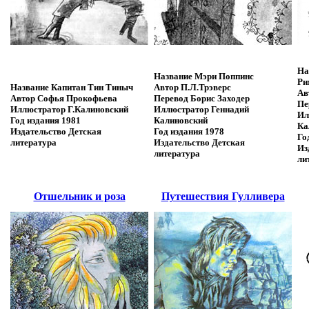
На
Название
Мэри Поппинс
Ри
Название
Капитан Тин Тиныч
Автор
П.Л.Трэверс
Ав
Автор
Софья Прокофьева
Перевод
Борис Заходер
Пе
Иллюстратор
Г.Калиновский
Иллюстратор
Геннадий
Ил
Год издания
1981
Калиновский
Ка
Издательство
Детская
Год издания
1978
Го
литература
Издательство
Детская
Из
литература
ли
Отшельник и роза
Путешествия Гулливера