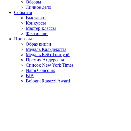
Обзоры
Личное дело
События
Выставки
Конкурсы
Мастер-классы
Фестивали
Призеры
Образ книги
Медаль Кальдекотта
Медаль Кейт Гринуэй
Премия Андерсена
Список New York Times
Nami Concours
BIB
BolognaRagazzi Award