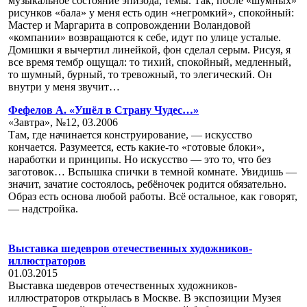
музыкальное состояние эпизода, темы. Так, после «шумных»
рисунков «бала» у меня есть один «негромкий», спокойный:
Мастер и Маргарита в сопровождении Воландовой
«компании» возвращаются к себе, идут по улице усталые.
Домишки я вычертил линейкой, фон сделал серым. Рисуя, я
все время тембр ощущал: то тихий, спокойный, медленный,
то шумный, бурный, то тревожный, то элегический. Он
внутри у меня звучит…
Фефелов А. «Ушёл в Страну Чудес…»
«Завтра», №12, 03.2006
Там, где начинается конструирование, — искусство
кончается. Разумеется, есть какие-то «готовые блоки»,
наработки и принципы. Но искусство — это то, что без
заготовок… Вспышка спички в темной комнате. Увидишь —
значит, зачатие состоялось, ребёночек родится обязательно.
Образ есть основа любой работы. Всё остальное, как говорят,
— надстройка.
Выставка шедевров отечественных художников-
иллюстраторов
01.03.2015
Выставка шедевров отечественных художников-
иллюстраторов открылась в Москве. В экспозиции Музея