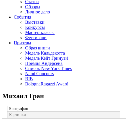
Статьи
Обзоры
Личное дело
События
Выставки
Конкурсы
Мастер-классы
Фестивали
Призеры
Образ книги
Медаль Кальдекотта
Медаль Кейт Гринуэй
Премия Андерсена
Список New York Times
Nami Concours
BIB
BolognaRagazzi Award
Михаил Гран
Биография
Картинки