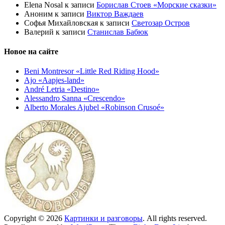
Elena Nosal
к записи
Борислав Стоев «Морские сказки»
Аноним
к записи
Виктор Важдаев
Софья Михайловская
к записи
Светозар Остров
Валерий
к записи
Станислав Бабюк
Новое на сайте
Beni Montresor «Little Red Riding Hood»
Ajo «Aapjes-land»
André Letria «Destino»
Alessandro Sanna «Crescendo»
Alberto Morales Ajubel «Robinson Crusoé»
Copyright © 2026
Картинки и разговоры
. All rights reserved.