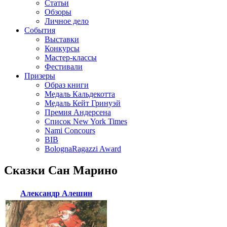
Статьи
Обзоры
Личное дело
События
Выставки
Конкурсы
Мастер-классы
Фестивали
Призеры
Образ книги
Медаль Кальдекотта
Медаль Кейт Гринуэй
Премия Андерсена
Список New York Times
Nami Concours
BIB
BolognaRagazzi Award
Сказки Сан Марино
Александр Алешин