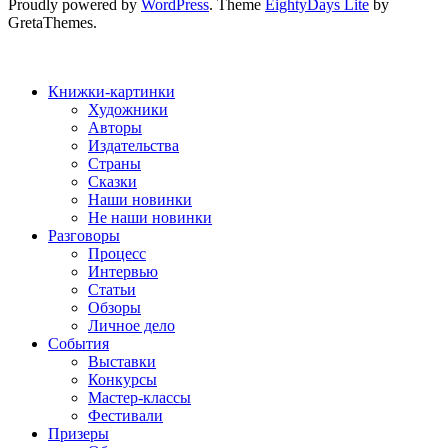
Proudly powered by
WordPress
. Theme
EightyDays Lite
by
GretaThemes.
Книжки-картинки
Художники
Авторы
Издательства
Страны
Сказки
Наши новинки
Не наши новинки
Разговоры
Процесс
Интервью
Статьи
Обзоры
Личное дело
События
Выставки
Конкурсы
Мастер-классы
Фестивали
Призеры