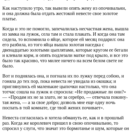
Как наступило утро, так вывели опять жену из опочивальни,
и она должна была отдать жестокой невесте свое золотое
платье.
Когда и это не помогло, запечалилась несчастная жена, вышла
из замка на лужок, села там и стала плакать. И когда она там
сидела, то вспомнила о яйце, которое ей месяц подарил: она
его разбила, из того яйца вышла золотая наседка с
двенадцатью золотыми цыплятами, которые кругом ее бегали
и клевали корм, и опять подлезали матке под крыло, и все это
было так красиво, что милее ничего на всем белом свете не
было.
Вот и поднялась она, и погнала их по лужку перед собою, и
гоняла до тех пор, пока невеста не увидала из окошка; и
приглянулись ей маленькие цыпочки настолько, что она
тотчас сошла на лужок и спросила: «Не продажные ли они?»
— «Продам их не за злато, не за серебро, — отвечала покину-
тая жена, — а за свое добро; дозволь мне еще одну ночь
поспать в той комнате, где твой жених почивает».
Невеста согласилась и хотела обмануть ее, как и в прошлый
раз. Когда же королевич пришел в свою опочивальню, то
спросил у слуги, что значат это бормотанье и шум, которые он