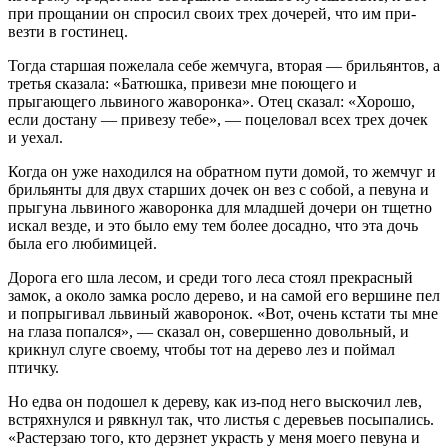
при прощании он спросил своих трех дочерей, что им при-
везти в гостинец.
Тогда старшая пожелала себе жемчуга, вторая — брильянтов, а
третья сказала: «Батюшка, привези мне поющего и
прыгающего львиного жаворонка». Отец сказал: «Хорошо,
если достану — привезу тебе», — поцеловал всех трех дочек
и уехал.
Когда он уже находился на обратном пути домой, то жемчуг и
брильянты для двух старших дочек он вез с собой, а певуна и
прыгуна львиного жаворонка для младшей дочери он тщетно
искал везде, и это было ему тем более досадно, что эта дочь
была его любимицей.
Дорога его шла лесом, и среди того леса стоял прекрасный
замок, а около замка росло дерево, и на самой его вершине пел
и попрыгивал львиный жаворонок. «Вот, очень кстати ты мне
на глаза попался», — сказал он, совершенно довольный, и
крикнул слуге своему, чтобы тот на дерево лез и поймал
птичку.
Но едва он подошел к дереву, как из-под него выскочил лев,
встряхнулся и рявкнул так, что листья с деревьев посыпались.
«Растерзаю того, кто дерзнет украсть у меня моего певуна и