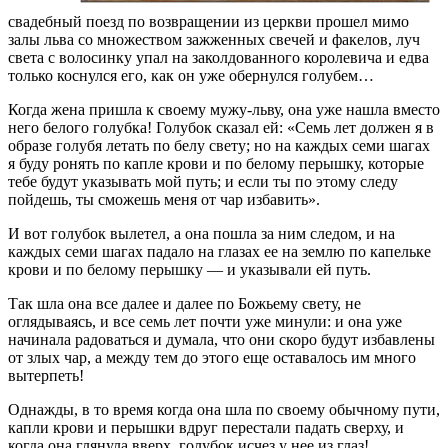
свадебный поезд по возвращении из церкви прошел мимо
залы льва со множеством зажженных свечей и факелов, луч
света с волосинку упал на заколдованного королевича и едва
только коснулся его, как он уже обернулся голубем…
Когда жена пришла к своему мужу-льву, она уже нашла вместо
него белого голубка! Голубок сказал ей: «Семь лет должен я в
образе голубя летать по белу свету; но на каждых семи шагах
я буду ронять по капле крови и по белому перышку, которые
тебе будут указывать мой путь; и если ты по этому следу
пойдешь, ты сможешь меня от чар избавить».
И вот голубок вылетел, а она пошла за ним следом, и на
каждых семи шагах падало на глазах ее на землю по капельке
крови и по белому перышку — и указывали ей путь.
Так шла она все далее и далее по Божьему свету, не
оглядываясь, и все семь лет почти уже минули: и она уже
начинала радоваться и думала, что они скоро будут избавлены
от злых чар, а между тем до этого еще оставалось им много
вытерпеть!
Однажды, в то время когда она шла по своему обычному пути,
капли крови и перышки вдруг перестали падать сверху, и
когда она глянула вверх, голубок исчез у нее из глаз!