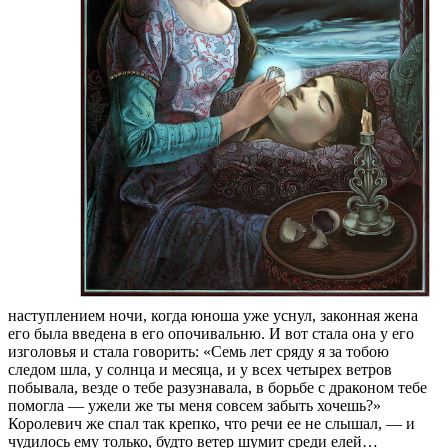
наступлением ночи, когда юноша уже уснул, законная жена
его была введена в его опочивальню. И вот стала она у его
изголовья и стала говорить: «Семь лет сряду я за тобою
следом шла, у солнца и месяца, и у всех четырех ветров
побывала, везде о тебе разузнавала, в борьбе с драконом тебе
помогла — ужели же ты меня совсем забыть хочешь?»
Королевич же спал так крепко, что речи ее не слышал, — и
чудилось ему только, будто ветер шумит среди елей…