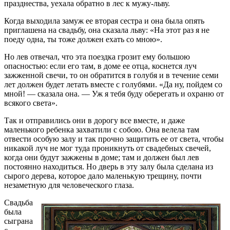
празднества, уехала обратно в лес к мужу-льву.
Когда выходила замуж ее вторая сестра и она была опять
приглашена на свадьбу, она сказала льву: «На этот раз я не
поеду одна, ты тоже должен ехать со мною».
Но лев отвечал, что эта поездка грозит ему большою
опасностью: если его там, в доме ее отца, коснется луч
зажженной свечи, то он обратится в голубя и в течение семи
лет должен будет летать вместе с голубями. «Да ну, пойдем со
мной! — сказала она. — Уж я тебя буду оберегать и охраню от
всякого света».
Так и отправились они в дорогу все вместе, и даже
маленького ребенка захватили с собою. Она велела там
отвести особую залу и так прочно защитить ее от света, чтобы
никакой луч не мог туда проникнуть от свадебных свечей,
когда они будут зажжены в доме; там и должен был лев
постоянно находиться. Но дверь в эту залу была сделана из
сырого дерева, которое дало маленькую трещину, почти
незаметную для человеческого глаза.
Свадьба
была
сыграна