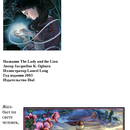
Название
The Lady and the Lion
Автор
Jacqueline K. Ogburn
Иллюстратор
Laurel Long
Год издания
2003
Издательство
Dial
Ж
ил-
был на
свете
человек,