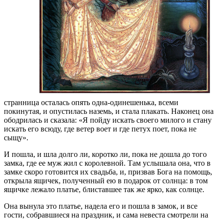
странница осталась опять одна-одинешенька, всеми
покинутая, и опустилась наземь, и стала плакать. Наконец она
ободрилась и сказала: «Я пойду искать своего милого и стану
искать его всюду, где ветер воет и где петух поет, пока не
сыщу».
И пошла, и шла долго ли, коротко ли, пока не дошла до того
замка, где ее муж жил с королевной. Там услышала она, что в
замке скоро готовится их свадьба, и, призвав Бога на помощь,
открыла ящичек, полученный ею в подарок от солнца: в том
ящичке лежало платье, блиставшее так же ярко, как солнце.
Она вынула это платье, надела его и пошла в замок, и все
гости, собравшиеся на праздник, и сама невеста смотрели на