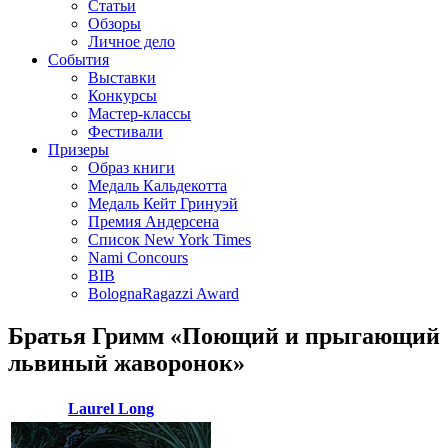
Статьи
Обзоры
Личное дело
События
Выставки
Конкурсы
Мастер-классы
Фестивали
Призеры
Образ книги
Медаль Кальдекотта
Медаль Кейт Гринуэй
Премия Андерсена
Список New York Times
Nami Concours
BIB
BolognaRagazzi Award
Братья Гримм «Поющий и прыгающий
львиный жаворонок»
Laurel Long