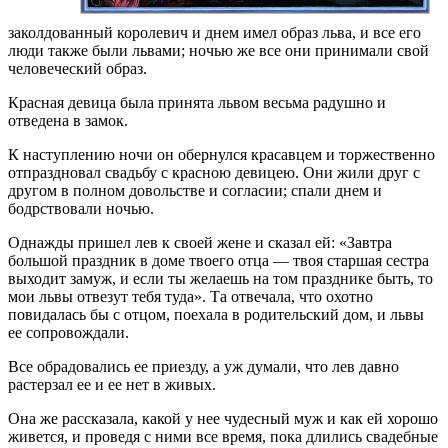
заколдованный королевич и днем имел образ льва, и все его
люди также были львами; ночью же все они принимали свой
человеческий образ.
Красная девица была принята львом весьма радушно и
отведена в замок.
К наступлению ночи он обернулся красавцем и торжественно
отпраздновал свадьбу с красною девицею. Они жили друг с
другом в полном довольстве и согласии; спали днем и
бодрствовали ночью.
Однажды пришел лев к своей жене и сказал ей: «Завтра
большой праздник в доме твоего отца — твоя старшая сестра
выходит замуж, и если ты желаешь на том празднике быть, то
мои львы отвезут тебя туда». Та отвечала, что охотно
повидалась бы с отцом, поехала в родительский дом, и львы
ее сопровождали.
Все обрадовались ее приезду, а уж думали, что лев давно
растерзал ее и ее нет в живых.
Она же рассказала, какой у нее чудесный муж и как ей хорошо
живется, и проведя с ними все время, пока длились свадебные