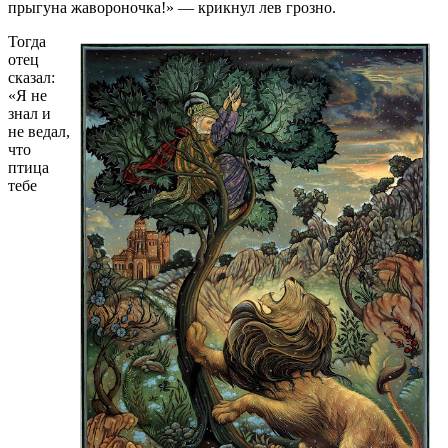
прыгуна жавороночка!» — крикнул лев грозно.
Тогда
отец
сказал:
«Я не
знал и
не ведал,
что
птица
тебе