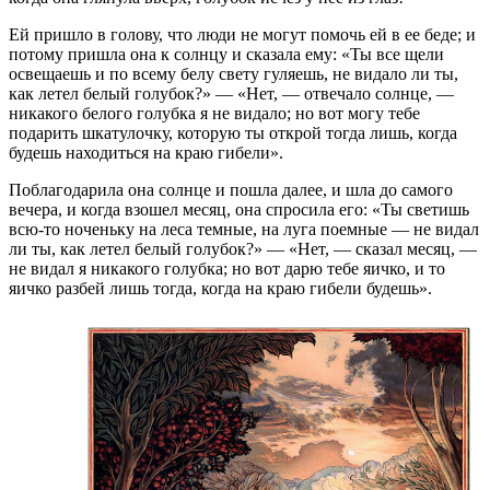
Ей пришло в голову, что люди не могут помочь ей в ее беде; и
потому пришла она к солнцу и сказала ему: «Ты все щели
освещаешь и по всему белу свету гуляешь, не видало ли ты,
как летел белый голубок?» — «Нет, — отвечало солнце, —
никакого белого голубка я не видало; но вот могу тебе
подарить шкатулочку, которую ты открой тогда лишь, когда
будешь находиться на краю гибели».
Поблагодарила она солнце и пошла далее, и шла до самого
вечера, и когда взошел месяц, она спросила его: «Ты светишь
всю-то ноченьку на леса темные, на луга поемные — не видал
ли ты, как летел белый голубок?» — «Нет, — сказал месяц, —
не видал я никакого голубка; но вот дарю тебе яичко, и то
яичко разбей лишь тогда, когда на краю гибели будешь».