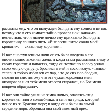
рассказал ему, что он вынужден был дать ему сонного питья,
потому что в его комнате тайно провела ночь какая-то
несчастная; что и нынче ночью ему приказано было дать
королевичу сонного пить. «Выплесни питье около моей
кровати», — сказал ему королевич.
И вот с наступлением ночи опять была введена в его
опочивальню законная жена, и когда стала рассказывать ему о
своих горестях и напастях, тогда он тотчас по голосу узнал
свою милую супругу, бросился к ней и воскликнул: «Только
теперь я тобою избавлен от чар, а то до сих пор бродил,
словно во сне, потому что эта чужая королевна меня
околдовала и от тебя меня отвести старалась, но Бог меня
вовремя образумил».
И вот они тайно ушли из замка ночью, опасаясь отца
королевны, злого волшебника, и сели на грифа, который
понес их за Красное море; и когда они были на самой
середине моря, обронила она свой заветный орех.