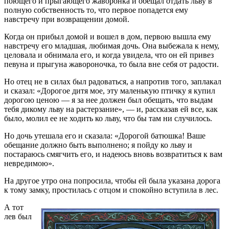
поющего и прыгающего жаворонка и обещал отдать льву в
полную собственность то, что первое попадется ему
навстречу при возвращении домой.
Когда он прибыл домой и вошел в дом, первою вышла ему
навстречу его младшая, любимая дочь. Она выбежала к нему,
целовала и обнимала его, и когда увидела, что он ей привез
певуна и прыгуна жавороночка, то была вне себя от радости.
Но отец не в силах был радоваться, а напротив того, заплакал
и сказал: «Дорогое дитя мое, эту маленькую птичку я купил
дорогою ценою — я за нее должен был обещать, что выдам
тебя дикому льву на растерзание», — и, рассказав ей все, как
было, молил ее не ходить ко льву, что бы там ни случилось.
Но дочь утешала его и сказала: «Дорогой батюшка! Ваше
обещание должно быть выполнено; я пойду ко льву и
постараюсь смягчить его, и надеюсь вновь возвратиться к вам
невредимою».
На другое утро она попросила, чтобы ей была указана дорога
к тому замку, простилась с отцом и спокойно вступила в лес.
А тот
лев был