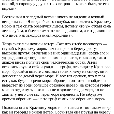
постой, я спрошу у других трех ветров — может быть, те его
видели».
Восточный и западный ветры ничего не видели; а южный
ветер сказал: «Я видел белого голубка; он полетел к Красному
морю и там опять обернулся львом, потому что уж отбыл семь
лет голубем, и бьется там этот лев с драконом, а тот дракон не
что иное, как заколдованная королевна».
Тогда сказал ей ночной ветер: «Вот что я тебе посоветую —
ступай к Красному морю; там на правом берегу растут
высокие прутья; отсчитай из них одиннадцатый, срежь его и
ударь дракона; тогда и лев с ним справится, и как лев, так и
дракон вновь получат свой человеческий образ. Затем
оглянись кругом себя и увидишь грифа, что сидит у Красного
моря; бросайся вместе с милым твоим к нему на спину: он и
донесет вас домой через море. И вот тот орешек, что у тебя
есть, как будешь среди моря, оброни, и он тотчас взойдет, и
вырастет из воды большое ореховое дерево, на котором грифу
можно отдохнуть, а коли он не отдохнет среди моря, то не
хватит у него сил вас через море перенести. Не забудь же
орех-то обронить — не то гриф самих вас обронит в море».
Подошла она к Красному морю и все нашла в том самом виде,
как ей говорил ночной ветер. Сосчитала она прутья на берегу