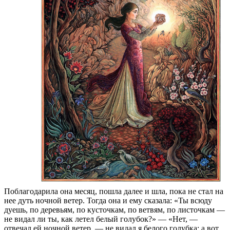
Поблагодарила она месяц, пошла далее и шла, пока не стал на
нее дуть ночной ветер. Тогда она и ему сказала: «Ты всюду
дуешь, по деревьям, по кусточкам, по ветвям, по листочкам —
не видал ли ты, как летел белый голубок?» — «Нет, —
отвечал ей ночной ветер, — не видал я белого голубка; а вот