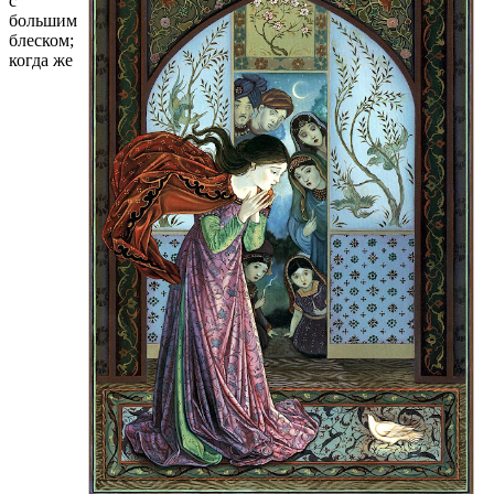
с
большим
блеском;
когда же