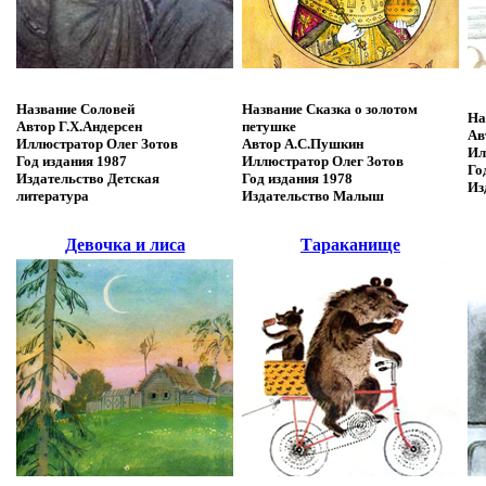
Название
Соловей
Название
Сказка о золотом
На
Автор
Г.Х.Андерсен
петушке
Ав
Иллюстратор
Олег Зотов
Автор
А.С.Пушкин
Ил
Год издания
1987
Иллюстратор
Олег Зотов
Го
Издательство
Детская
Год издания
1978
Из
литература
Издательство
Малыш
Девочка и лиса
Тараканище