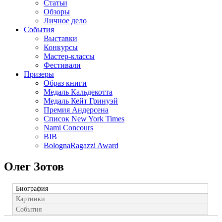
Статьи
Обзоры
Личное дело
События
Выставки
Конкурсы
Мастер-классы
Фестивали
Призеры
Образ книги
Медаль Кальдекотта
Медаль Кейт Гринуэй
Премия Андерсена
Список New York Times
Nami Concours
BIB
BolognaRagazzi Award
Олег Зотов
Биография
Картинки
События