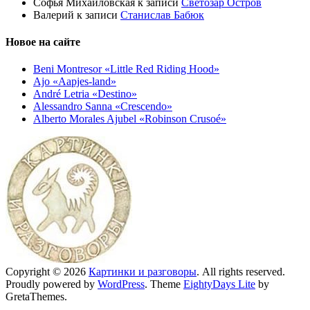
Софья Михайловская
к записи
Светозар Остров
Валерий
к записи
Станислав Бабюк
Новое на сайте
Beni Montresor «Little Red Riding Hood»
Ajo «Aapjes-land»
André Letria «Destino»
Alessandro Sanna «Crescendo»
Alberto Morales Ajubel «Robinson Crusoé»
Copyright © 2026
Картинки и разговоры
. All rights reserved.
Proudly powered by
WordPress
. Theme
EightyDays Lite
by
GretaThemes.