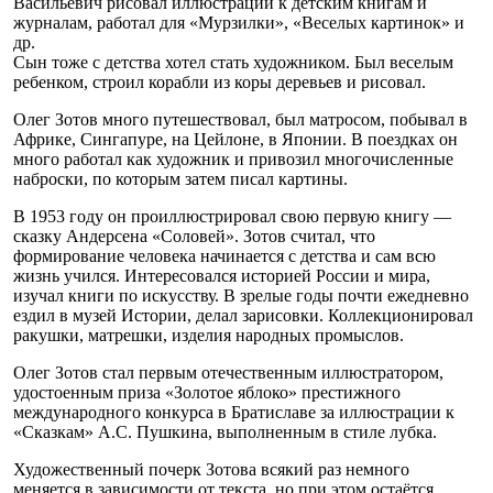
Васильевич рисовал иллюстрации к детским книгам и
журналам, работал для «Мурзилки», «Веселых картинок» и
др.
Сын тоже с детства хотел стать художником. Был веселым
ребенком, строил корабли из коры деревьев и рисовал.
Олег Зотов много путешествовал, был матросом, побывал в
Африке, Сингапуре, на Цейлоне, в Японии. В поездках он
много работал как художник и привозил многочисленные
наброски, по которым затем писал картины.
В 1953 году он проиллюстрировал свою первую книгу —
сказку Андерсена «Соловей». Зотов считал, что
формирование человека начинается с детства и сам всю
жизнь учился. Интересовался историей России и мира,
изучал книги по искусству. В зрелые годы почти ежедневно
ездил в музей Истории, делал зарисовки. Коллекционировал
ракушки, матрешки, изделия народных промыслов.
Олег Зотов стал первым отечественным иллюстратором,
удостоенным приза «Золотое яблоко» престижного
международного конкурса в Братиславе за иллюстрации к
«Сказкам» А.С. Пушкина, выполненным в стиле лубка.
Художественный почерк Зотова всякий раз немного
меняется в зависимости от текста, но при этом остаётся