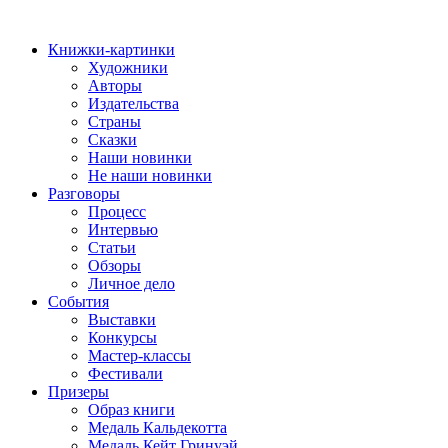
Книжки-картинки
Художники
Авторы
Издательства
Страны
Сказки
Наши новинки
Не наши новинки
Разговоры
Процесс
Интервью
Статьи
Обзоры
Личное дело
События
Выставки
Конкурсы
Мастер-классы
Фестивали
Призеры
Образ книги
Медаль Кальдекотта
Медаль Кейт Гринуэй