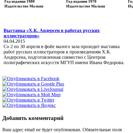
Год издания
1980
Год издания
1970
Го
Издательство
Малыш
Издательство
Малыш
Из
Выставка «Х.К. Андерсен в работах русских
иллюстраторов»
04.04.2015
Со 2 по 30 апреля в фойе малого зала проходит выставка
работ русских иллюстраторов к произведениям Х.К.
Андерсена, подготовленная совместно с Центром
полиграфических искусств МГУП имени Ивана Федорова.
Добавить комментарий
Ваш адрес email не будет опубликован.
Обязательные поля