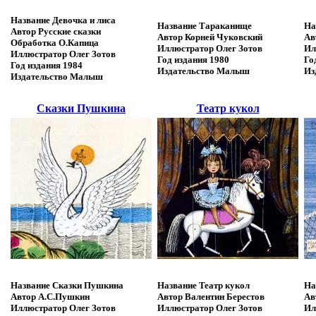
Название
Девочка и лиса
Название
Тараканище
На
Автор
Русские сказки
Автор
Корней Чуковский
Ав
Обработка
О.Капица
Иллюстратор
Олег Зотов
Ил
Иллюстратор
Олег Зотов
Год издания
1980
Го
Год издания
1984
Издательство
Малыш
Из
Издательство
Малыш
Сказки Пушкина
Театр кукол
Название
Сказки Пушкина
Название
Театр кукол
На
Автор
А.С.Пушкин
Автор
Валентин Берестов
Ав
Иллюстратор
Олег Зотов
Иллюстратор
Олег Зотов
Ил