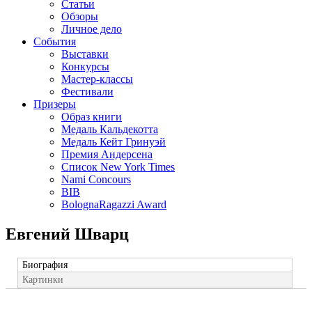
Статьи
Обзоры
Личное дело
События
Выставки
Конкурсы
Мастер-классы
Фестивали
Призеры
Образ книги
Медаль Кальдекотта
Медаль Кейт Гринуэй
Премия Андерсена
Список New York Times
Nami Concours
BIB
BolognaRagazzi Award
Евгений Шварц
Биография
Картинки