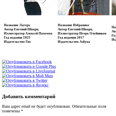
Название
Лагерь
Название
Избранное
На
Автор
Евгений Шварц
Автор
Евгений Шварц
Ав
Иллюстратор
Алексей Пахомов
Иллюстратор
Игорь Олейников
Го
Год издания
1925
Год издания
2017
Из
Издательство
Гиз
Издательство
Азбука
Добавить комментарий
Ваш адрес email не будет опубликован.
Обязательные поля
помечены
*