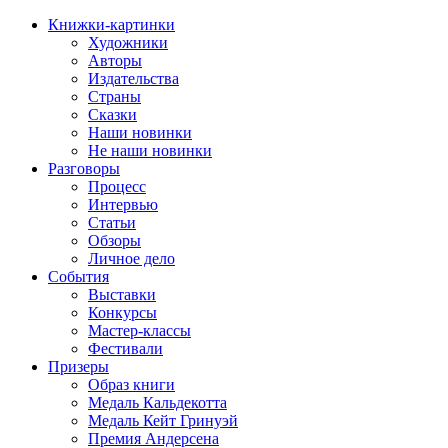
Книжки-картинки
Художники
Авторы
Издательства
Страны
Сказки
Наши новинки
Не наши новинки
Разговоры
Процесс
Интервью
Статьи
Обзоры
Личное дело
События
Выставки
Конкурсы
Мастер-классы
Фестивали
Призеры
Образ книги
Медаль Кальдекотта
Медаль Кейт Гринуэй
Премия Андерсена