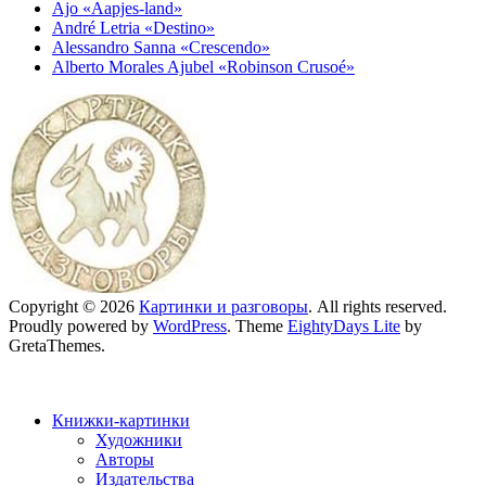
Ajo «Aapjes-land»
André Letria «Destino»
Alessandro Sanna «Crescendo»
Alberto Morales Ajubel «Robinson Crusoé»
Copyright © 2026
Картинки и разговоры
. All rights reserved.
Proudly powered by
WordPress
. Theme
EightyDays Lite
by
GretaThemes.
Книжки-картинки
Художники
Авторы
Издательства