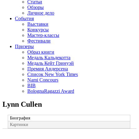
Статьи
Обзоры
Личное дело
События
Выставки
Конкурсы
Мастер-классы
Фестивали
Призеры
Образ книги
Медаль Кальдекотта
Медаль Кейт Гринуэй
Премия Андерсена
Список New York Times
Nami Concours
BIB
BolognaRagazzi Award
Lynn Cullen
Биография
Картинки