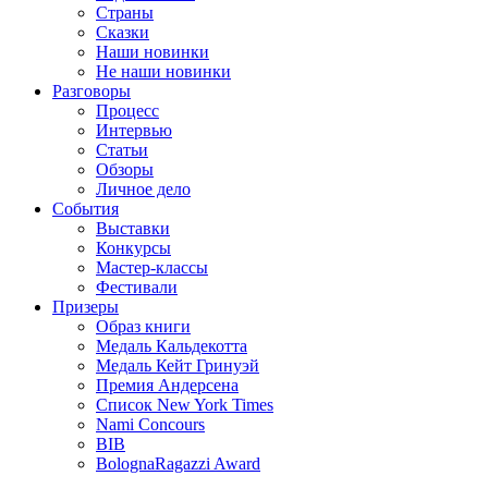
Страны
Сказки
Наши новинки
Не наши новинки
Разговоры
Процесс
Интервью
Статьи
Обзоры
Личное дело
События
Выставки
Конкурсы
Мастер-классы
Фестивали
Призеры
Образ книги
Медаль Кальдекотта
Медаль Кейт Гринуэй
Премия Андерсена
Список New York Times
Nami Concours
BIB
BolognaRagazzi Award