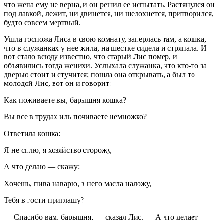
что жена ему не верна, и он решил ее испытать. Растянулся он
под лавкой, лежит, ни двинется, ни шелохнется, притворился,
будто совсем мертвый.
Ушла госпожа Лиса в свою комнату, заперлась там, а кошка,
что в служанках у нее жила, на шестке сидела и стряпала. И
вот стало всюду известно, что старый Лис помер, и
объявились тогда женихи. Услыхала служанка, что кто-то за
дверью стоит и стучится; пошла она открывать, а был то
молодой Лис, вот он и говорит:
Как поживаете вы, барышня кошка?
Вы все в трудах иль почиваете немножко?
Ответила кошка:
Я не сплю, я хозяйство сторожу,
А что делаю — скажу:
Хочешь, пива наварю, в него масла наложу,
Тебя в гости приглашу?
— Спасибо вам, барышня, — сказал Лис. — А что делает