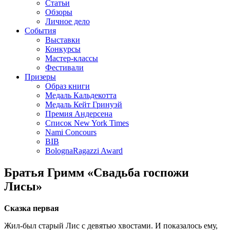
Статьи
Обзоры
Личное дело
События
Выставки
Конкурсы
Мастер-классы
Фестивали
Призеры
Образ книги
Медаль Кальдекотта
Медаль Кейт Гринуэй
Премия Андерсена
Список New York Times
Nami Concours
BIB
BolognaRagazzi Award
Братья Гримм «Свадьба госпожи
Лисы»
Сказка первая
Жил-был старый Лис с девятью хвостами. И показалось ему,