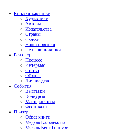
Книжки-картинки
Художники
Авторы
Издательства
Страны
Сказки
Наши новинки
Не наши новинки
Разговоры
Процесс
Интервью
Статьи
Обзоры
Личное дело
События
Выставки
Конкурсы
Мастер-классы
Фестивали
Призеры
Образ книги
Медаль Кальдекотта
Медаль Кейт Гринуэй