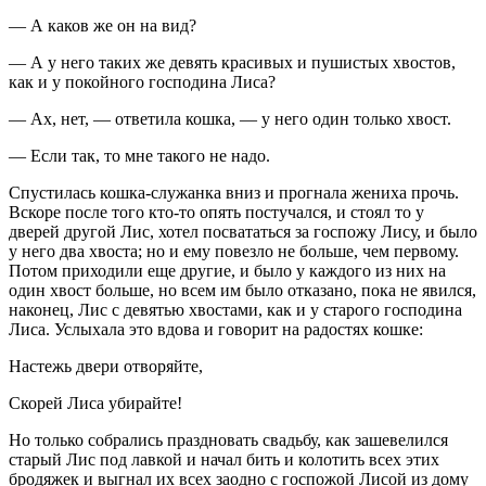
— А каков же он на вид?
— А у него таких же девять красивых и пушистых хвостов,
как и у покойного господина Лиса?
— Ах, нет, — ответила кошка, — у него один только хвост.
— Если так, то мне такого не надо.
Спустилась кошка-служанка вниз и прогнала жениха прочь.
Вскоре после того кто-то опять постучался, и стоял то у
дверей другой Лис, хотел посвататься за госпожу Лису, и было
у него два хвоста; но и ему повезло не больше, чем первому.
Потом приходили еще другие, и было у каждого из них на
один хвост больше, но всем им было отказано, пока не явился,
наконец, Лис с девятью хвостами, как и у старого господина
Лиса. Услыхала это вдова и говорит на радостях кошке:
Настежь двери отворяйте,
Скорей Лиса убирайте!
Но только собрались праздновать свадьбу, как зашевелился
старый Лис под лавкой и начал бить и колотить всех этих
бродяжек и выгнал их всех заодно с госпожой Лисой из дому