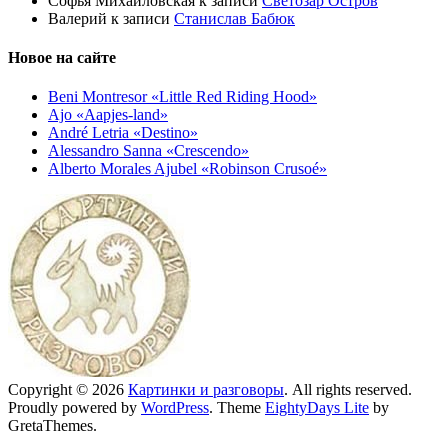
Софья Михайловская
к записи
Светозар Остров
Валерий
к записи
Станислав Бабюк
Новое на сайте
Beni Montresor «Little Red Riding Hood»
Ajo «Aapjes-land»
André Letria «Destino»
Alessandro Sanna «Crescendo»
Alberto Morales Ajubel «Robinson Crusoé»
Copyright © 2026
Картинки и разговоры
. All rights reserved.
Proudly powered by
WordPress
. Theme
EightyDays Lite
by
GretaThemes.