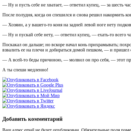
— Ну и пусть себе не хватает, — ответил купец, — за шесть час
После полудня, когда он спешился и снова решил накормить кон
— Хозяин, а у вашего-то коня на задней левой ноге нету подко
— Ну и пускай себе нету, — ответил купец, — ехать-то всего ча
Поскакал он дальше; но вскоре начал конь прихрамывать; похро
взвалить ее на плечи и добираться домой пешком, — и пришел
— А всей-то беды причиною, — молвил он про себя, — этот пр
А ты спеши медленно!
Добавить комментарий
Ваш адрес email не будет опубликован.
Обязательные поля пом