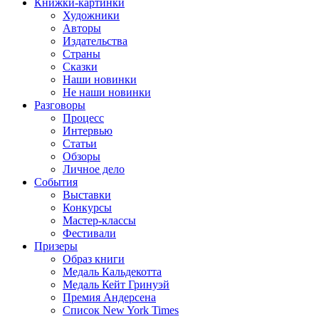
Книжки-картинки
Художники
Авторы
Издательства
Страны
Сказки
Наши новинки
Не наши новинки
Разговоры
Процесс
Интервью
Статьи
Обзоры
Личное дело
События
Выставки
Конкурсы
Мастер-классы
Фестивали
Призеры
Образ книги
Медаль Кальдекотта
Медаль Кейт Гринуэй
Премия Андерсена
Список New York Times