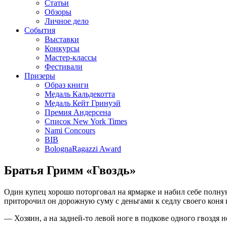
Статьи
Обзоры
Личное дело
События
Выставки
Конкурсы
Мастер-классы
Фестивали
Призеры
Образ книги
Медаль Кальдекотта
Медаль Кейт Гринуэй
Премия Андерсена
Список New York Times
Nami Concours
BIB
BolognaRagazzi Award
Братья Гримм «Гвоздь»
Один купец хорошо поторговал на ярмарке и набил себе полную
приторочил он дорожную суму с деньгами к седлу своего коня и
— Хозяин, а на задней-то левой ноге в подкове одного гвоздя не