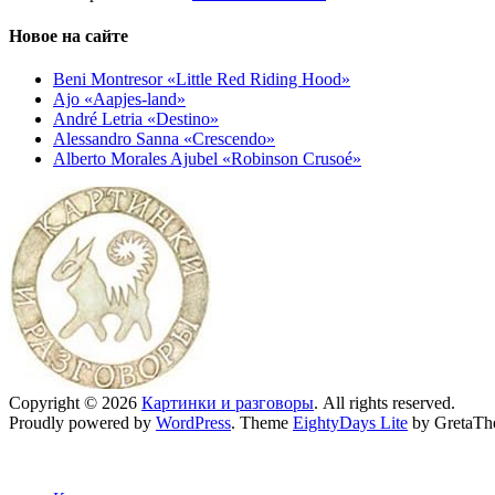
Новое на сайте
Beni Montresor «Little Red Riding Hood»
Ajo «Aapjes-land»
André Letria «Destino»
Alessandro Sanna «Crescendo»
Alberto Morales Ajubel «Robinson Crusoé»
Copyright © 2026
Картинки и разговоры
. All rights reserved.
Proudly powered by
WordPress
. Theme
EightyDays Lite
by GretaTh