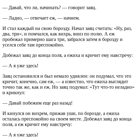
— Давай, что ли, начинать? — говорит заяц.
— Ладно, — отвечает еж, — начнем.
И стал каждый на свою борозду. Начал заяц считать: «Ну, раз,
два, три», и помчался, как вихрь, вниз по полю. А еж
пробежал примерно шага три, забрался затем в борозду и
уселся себе там преспокойно.
Добежал заяц до конца поля, а ежиха и кричит ему навстречу:
— А я уже здесь!
Заяц остановился и был немало удивлен: он подумал, что это
кричит, конечно, сам еж, — а известно, что ежиха выглядит
точно так же, как и еж. Но заяц подумал: «Тут что-то неладно»
и крикнул:
— Давай побежим еще раз назад!
И кинулся он вихрем, прижав уши, по борозде, а ежиха
осталась преспокойно на своем месте. Добежал заяц до конца
поля, а еж кричит ему навстречу:
— А я уже здесь!