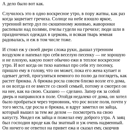
А дело было вот как.
Случилось это в одно воскресное утро, в пору жатвы, как раз
когда зацветает гречиха. Солнце на небе взошло яркое,
утренний ветер дул по скошенному жнивью, жаворонки
распевали над полями, пчелы гудели на гречихе; люди шли в
праздничных одеждах в церковь, и всякая тварь земная
радовалась, и еж в том числе тоже.
И стоял еж у своей двери сложа руки, дышал утренним
воздухом и напевал про себя веселую песенку — не хорошую
и не плохую, какую поют обычно ежи в теплое воскресное
утро. И вот когда он тихо напевал про себя эту песенку,
пришло ему в голову, что он может, пока его жена купает и
одевает детей, прогуляться немного по полю да поглядеть, как
растет брюква. А брюква росла совсем близко возле его дома,
и он всегда ел ее вместе со своей семьей, потому и смотрел он
на нее, как на свою. Сказано — сделано. Запер еж за собой
дверь и направился в поле. Отойдя недалеко от дома, он хотел
было пробраться через терновник, что рос возле поля, почти у
того места, где росла и брюква, и вдруг заметил он зайца,
который вышел за тем же делом — посмотреть на свою
капусту. Увидел еж зайца и пожелал ему доброго утра. А заяц
был господин вроде как бы знатный и уж очень надменный.
Он ничего не ответил на привет ежа и сказал ему, скорчив