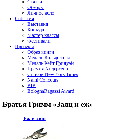
Статьи
Обзоры
Личное дело
События
Выставки
Конкурсы
Мастер-классы
Фестивали
Призеры
Образ книги
Медаль Кальдекотта
Медаль Кейт Гринуэй
Премия Андерсена
Список New York Times
Nami Concours
BIB
BolognaRagazzi Award
Братья Гримм «Заяц и еж»
Ёж и заяц