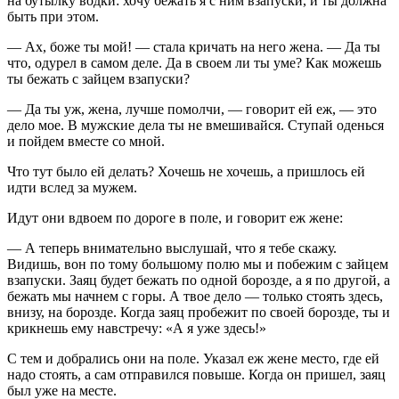
на бутылку водки: хочу бежать я с ним взапуски, и ты должна
быть при этом.
— Ах, боже ты мой! — стала кричать на него жена. — Да ты
что, одурел в самом деле. Да в своем ли ты уме? Как можешь
ты бежать с зайцем взапуски?
— Да ты уж, жена, лучше помолчи, — говорит ей еж, — это
дело мое. В мужские дела ты не вмешивайся. Ступай оденься
и пойдем вместе со мной.
Что тут было ей делать? Хочешь не хочешь, а пришлось ей
идти вслед за мужем.
Идут они вдвоем по дороге в поле, и говорит еж жене:
— А теперь внимательно выслушай, что я тебе скажу.
Видишь, вон по тому большому полю мы и побежим с зайцем
взапуски. Заяц будет бежать по одной борозде, а я по другой, а
бежать мы начнем с горы. А твое дело — только стоять здесь,
внизу, на борозде. Когда заяц пробежит по своей борозде, ты и
крикнешь ему навстречу: «А я уже здесь!»
С тем и добрались они на поле. Указал еж жене место, где ей
надо стоять, а сам отправился повыше. Когда он пришел, заяц
был уже на месте.