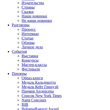
Издательства
Страны
Сказки
Наши новинки
Не наши новинки
Разговоры
Процесс
Интервью
Статьи
Обзоры
Личное дело
События
Выставки
Конкурсы
Мастер-классы
Фестивали
Призеры
Образ книги
Медаль Кальдекотта
Медаль Кейт Гринуэй
Премия Андерсена
Список New York Times
Nami Concours
BIB
BolognaRagazzi Award