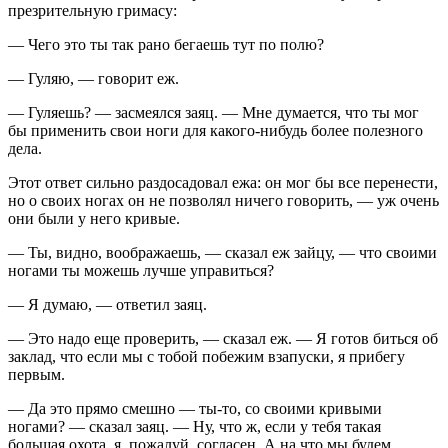
презрительную гримасу:
— Чего это ты так рано бегаешь тут по полю?
— Гуляю, — говорит еж.
— Гуляешь? — засмеялся заяц. — Мне думается, что ты мог
бы применить свои ноги для какого-нибудь более полезного
дела.
Этот ответ сильно раздосадовал ежа: он мог бы все перенести,
но о своих ногах он не позволял ничего говорить, — уж очень
они были у него кривые.
— Ты, видно, воображаешь, — сказал еж зайцу, — что своими
ногами ты можешь лучше управиться?
— Я думаю, — ответил заяц.
— Это надо еще проверить, — сказал еж. — Я готов биться об
заклад, что если мы с тобой побежим взапуски, я прибегу
первым.
— Да это прямо смешно — ты-то, со своими кривыми
ногами? — сказал заяц. — Ну, что ж, если у тебя такая
большая охота, я, пожалуй, согласен. А на что мы будем