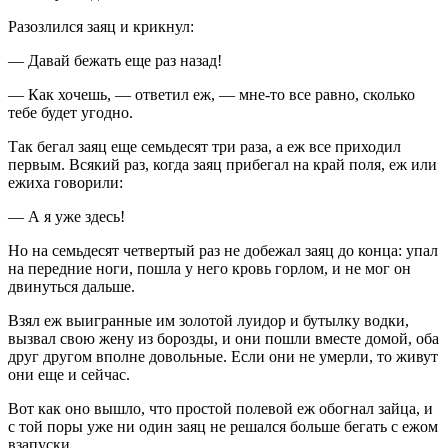
Разозлился заяц и крикнул:
— Давай бежать еще раз назад!
— Как хочешь, — ответил еж, — мне-то все равно, сколько
тебе будет угодно.
Так бегал заяц еще семьдесят три раза, а еж все приходил
первым. Всякий раз, когда заяц прибегал на край поля, еж или
ежиха говорили:
— А я уже здесь!
Но на семьдесят четвертый раз не добежал заяц до конца: упал
на передние ноги, пошла у него кровь горлом, и не мог он
двинуться дальше.
Взял еж выигранные им золотой луидор и бутылку водки,
вызвал свою жену из борозды, и они пошли вместе домой, оба
друг другом вполне довольные. Если они не умерли, то живут
они еще и сейчас.
Вот как оно вышло, что простой полевой еж обогнал зайца, и
с той поры уже ни один заяц не решался больше бегать с ежом
взапуски.