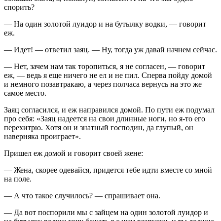
спорить?
— На один золотой луидор и на бутылку водки, — говорит
еж.
— Идет! — ответил заяц. — Ну, тогда уж давай начнем сейчас.
— Нет, зачем нам так торопиться, я не согласен, — говорит
еж, — ведь я еще ничего не ел и не пил. Сперва пойду домой
и немного позавтракаю, а через полчаса вернусь на это же
самое место.
Заяц согласился, и еж направился домой. По пути еж подумал
про себя: «Заяц надеется на свои длинные ноги, но я-то его
перехитрю. Хотя он и знатный господин, да глупый, он
наверняка проиграет».
Пришел еж домой и говорит своей жене:
— Жена, скорее одевайся, придется тебе идти вместе со мной
на поле.
— А что такое случилось? — спрашивает она.
— Да вот поспорили мы с зайцем на один золотой луидор и