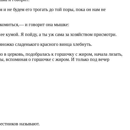
 и не будем его трогать до той поры, пока он нам не
акомиться,— и говорит она мышке:
ее кумой. Я пойду, а ты уж сама за хозяйством присмотри.
емножко сладенького красного винца хлебнуть.
о в церковь, подобралась к горшочку с жиром, начала лизать,
сы, вспоминая о горшочке с жиром. И только под вечер
рестников называют.