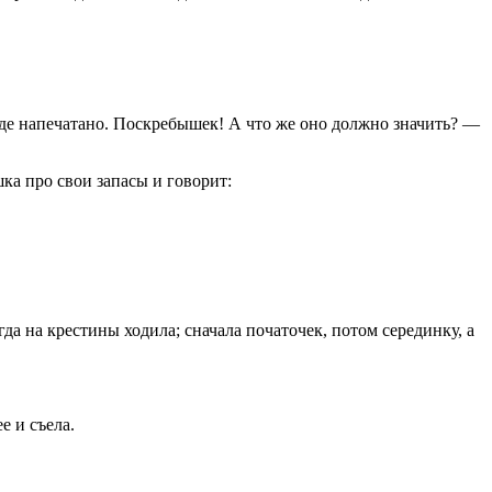
де напечатано. Поскребышек! А что же оно должно значить? —
ка про свои запасы и говорит:
да на крестины ходила; сначала початочек, потом серединку, а
е и съела.