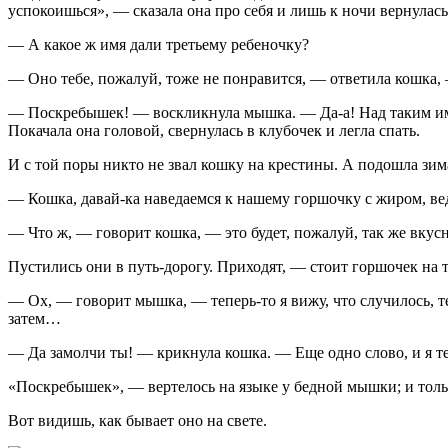
успокоишься», — сказала она про себя и лишь к ночи вернулась
— А какое ж имя дали третьему ребеночку?
— Оно тебе, пожалуй, тоже не понравится, — ответила кошка,
— Поскребышек! — воскликнула мышка. — Да-а! Над таким имен
Покачала она головой, свернулась в клубочек и легла спать.
И с той поры никто не звал кошку на крестины. А подошла зим
— Кошка, давай-ка наведаемся к нашему горшочку с жиром, вед
— Что ж, — говорит кошка, — это будет, пожалуй, так же вкусн
Пустились они в путь-дорогу. Приходят, — стоит горшочек на т
— Ох, — говорит мышка, — теперь-то я вижу, что случилось, теп
затем…
— Да замолчи ты! — крикнула кошка. — Еще одно слово, и я те
«Поскребышек», — вертелось на языке у бедной мышки; и только
Вот видишь, как бывает оно на свете.