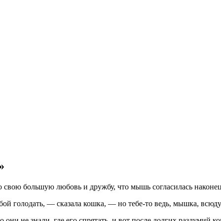
»
 свою большую любовь и дружбу, что мышь согласилась наконец 
бой голодать, — сказала кошка, — но тебе-то ведь, мышка, всюду 
 они не знали, где его спрятать, и вот после долгих раздумий ко