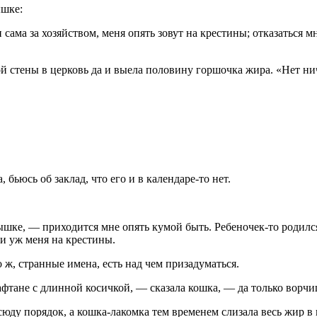
ышке:
сама за хозяйством, меня опять зовут на крестины; отказаться 
й стены в церковь да и выела половину горшочка жира. «Нет ни
бьюсь об заклад, что его и в календаре-то нет.
шке, — приходится мне опять кумой быть. Ребеночек-то родился
ти уж меня на крестины.
ж, странные имена, есть над чем призадуматься.
фтане с длинной косичкой, — сказала кошка, — да только ворчишь
сюду порядок, а кошка-лакомка тем временем слизала весь жир в 