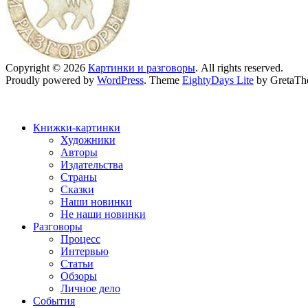
Copyright © 2026
Картинки и разговоры
. All rights reserved.
Proudly powered by
WordPress
. Theme
EightyDays Lite
by GretaTh
Книжки-картинки
Художники
Авторы
Издательства
Страны
Сказки
Наши новинки
Не наши новинки
Разговоры
Процесс
Интервью
Статьи
Обзоры
Личное дело
События