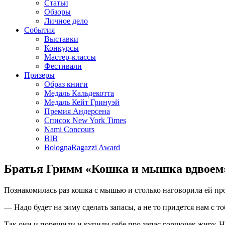
Статьи
Обзоры
Личное дело
События
Выставки
Конкурсы
Мастер-классы
Фестивали
Призеры
Образ книги
Медаль Кальдекотта
Медаль Кейт Гринуэй
Премия Андерсена
Список New York Times
Nami Concours
BIB
BolognaRagazzi Award
Братья Гримм «Кошка и мышка вдвоем
Познакомилась раз кошка с мышью и столько наговорила ей про
— Надо будет на зиму сделать запасы, а не то придется нам с то
Так они и порешили и купили себе про запас горшочек жиру. Но