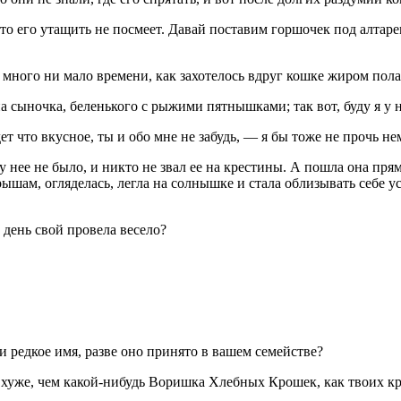
то его утащить не посмеет. Давай поставим горшочек под алтарем
 много ни мало времени, как захотелось вдруг кошке жиром пол
а сыночка, беленького с рыжими пятнышками; так вот, буду я у н
т что вкусное, ты и обо мне не забудь, — я бы тоже не прочь н
у нее не было, и никто не звал ее на крестины. А пошла она прям
ышам, огляделась, легла на солнышке и стала облизывать себе у
 день свой провела весело?
 редкое имя, разве оно принято в вашем семействе?
е хуже, чем какой-нибудь Воришка Хлебных Крошек, как твоих к