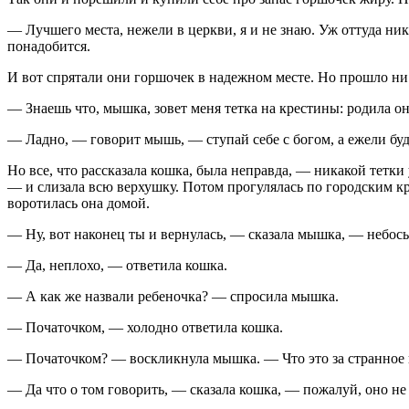
— Лучшего места, нежели в церкви, я и не знаю. Уж оттуда ник
понадобится.
И вот спрятали они горшочек в надежном месте. Но прошло ни
— Знаешь что, мышка, зовет меня тетка на крестины: родила он
— Ладно, — говорит мышь, — ступай себе с богом, а ежели буде
Но все, что рассказала кошка, была неправда, — никакой тетки 
— и слизала всю верхушку. Потом прогулялась по городским кр
воротилась она домой.
— Ну, вот наконец ты и вернулась, — сказала мышка, — небось
— Да, неплохо, — ответила кошка.
— А как же назвали ребеночка? — спросила мышка.
— Початочком, — холодно ответила кошка.
— Початочком? — воскликнула мышка. — Что это за странное и
— Да что о том говорить, — сказала кошка, — пожалуй, оно н