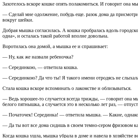
Захотелось вскоре кошке опять полакомиться. И говорит она м
— Сделай мне одолжение, побудь еще. разок дома да присмотри 
вокруг шейки.
Добрая мышка согласилась. А кошка пробралась вдоль городско
одна», и осталась такой работой вполне довольна.
Воротилась она домой, а мышка ее и спрашивает:
— Ну, как же назвали ребеночка?
— Серединкою, — ответила кошка.
— Серединкою? Да что ты! Я такого имени отродясь не слыхала, 
Стала кошка вскоре вспоминать о лакомстве и облизываться.
— Ведь хорошее-то случается всегда трижды, — говорит она мы
белого пятнышка, а случается это в несколько лет раз, — отпус
— Початочек! Серединка! — ответила мышка. — Какие, однако 
— Да ты вот все дома сидишь в своем темно-сером фризовом ка
Когда кошка ушла, мышка убрала в доме и навела в хозяйстве в