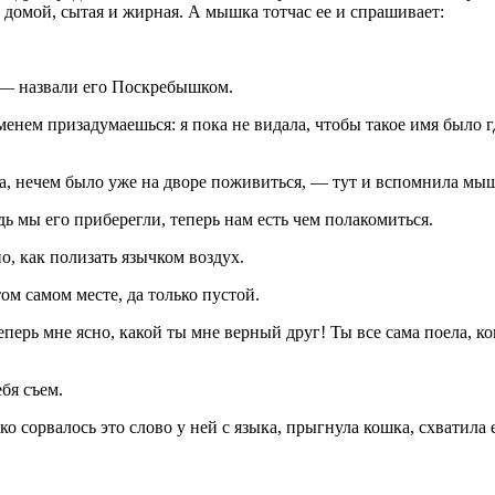
 домой, сытая и жирная. А мышка тотчас ее и спрашивает:
 — назвали его Поскребышком.
ем призадумаешься: я пока не видала, чтобы такое имя было г
а, нечем было уже на дворе поживиться, — тут и вспомнила мыш
ь мы его приберегли, теперь нам есть чем полакомиться.
о, как полизать язычком воздух.
ом самом месте, да только пустой.
ерь мне ясно, какой ты мне верный друг! Ты все сама поела, ког
бя съем.
 сорвалось это слово у ней с языка, прыгнула кошка, схватила е