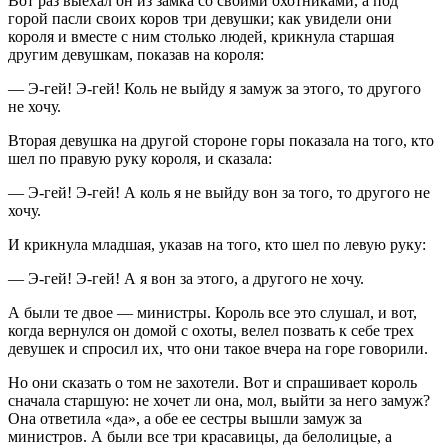
Вот раз выехал он из замка со своими охотниками, а под
горой пасли своих коров три девушки; как увидели они
короля и вместе с ним столько людей, крикнула старшая
другим девушкам, показав на короля:
— Э-гей! Э-гей! Коль не выйду я замуж за этого, то другого
не хочу.
Вторая девушка на другой стороне горы показала на того, кто
шел по правую руку короля, и сказала:
— Э-гей! Э-гей! А коль я не выйду вон за того, то другого не
хочу.
И крикнула младшая, указав на того, кто шел по левую руку:
— Э-гей! Э-гей! А я вон за этого, а другого не хочу.
А были те двое — министры. Король все это слушал, и вот,
когда вернулся он домой с охоты, велел позвать к себе трех
девушек и спросил их, что они такое вчера на горе говорили.
Но они сказать о том не захотели. Вот и спрашивает король
сначала старшую: не хочет ли она, мол, выйти за него замуж?
Она ответила «да», а обе ее сестры вышли замуж за
министров. А были все три красавицы, да белолицые, а