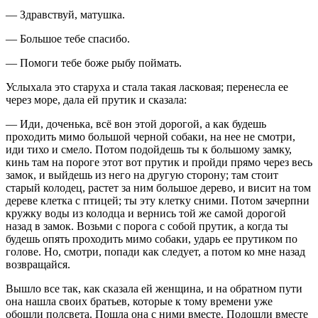
— Здравствуй, матушка.
— Большое тебе спасибо.
— Помоги тебе боже рыбу поймать.
Услыхала это старуха и стала такая ласковая; перенесла ее
через море, дала ей прутик и сказала:
— Иди, доченька, всё вон этой дорогой, а как будешь
проходить мимо большой черной собаки, на нее не смотри,
иди тихо и смело. Потом подойдешь ты к большому замку,
кинь там на пороге этот вот прутик и пройди прямо через весь
замок, и выйдешь из него на другую сторону; там стоит
старый колодец, растет за ним большое дерево, и висит на том
дереве клетка с птицей; ты эту клетку сними. Потом зачерпни
кружку воды из колодца и вернись той же самой дорогой
назад в замок. Возьми с порога с собой прутик, а когда ты
будешь опять проходить мимо собаки, ударь ее прутиком по
голове. Но, смотри, попади как следует, а потом ко мне назад
возвращайся.
Вышло все так, как сказала ей женщина, и на обратном пути
она нашла своих братьев, которые к тому времени уже
обошли полсвета. Пошла она с ними вместе. Подошли вместе