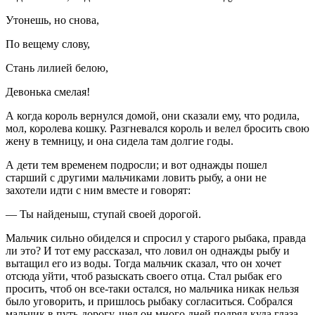
Утонешь, но снова,
По вещему слову,
Стань лилией белою,
Девонька смелая!
А когда король вернулся домой, они сказали ему, что родила,
мол, королева кошку. Разгневался король и велел бросить свою
жену в темницу, и она сидела там долгие годы.
А дети тем временем подросли; и вот однажды пошел
старший с другими мальчиками ловить рыбу, а они не
захотели идти с ним вместе и говорят:
— Ты найденыш, ступай своей дорогой.
Мальчик сильно обиделся и спросил у старого рыбака, правда
ли это? И тот ему рассказал, что ловил он однажды рыбу и
вытащил его из воды. Тогда мальчик сказал, что он хочет
отсюда уйти, чтоб разыскать своего отца. Стал рыбак его
просить, чтоб он все-таки остался, но мальчика никак нельзя
было уговорить, и пришлось рыбаку согласиться. Собрался
мальчик в путь-дорогу, шел он много дней подряд куда глаза