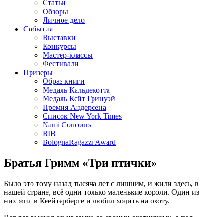
Статьи
Обзоры
Личное дело
События
Выставки
Конкурсы
Мастер-классы
Фестивали
Призеры
Образ книги
Медаль Кальдекотта
Медаль Кейт Гринуэй
Премия Андерсена
Список New York Times
Nami Concours
BIB
BolognaRagazzi Award
Братья Гримм «Три птички»
Было это тому назад тысяча лет с лишним, и жили здесь, в
нашей стране, всё одни только маленькие короли. Один из
них жил в Кеейтерберге и любил ходить на охоту.