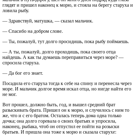
глядят и пришел наконец к морю, и стояла на берегу старуха и
ловила рыбу.
— Здравствуй, матушка, — сказал мальчик.
— Спасибо на добром слове.
— Ты, пожалуй, тут долго просидишь, пока рыбу поймаешь.
— А ты, пожалуй, долго проходишь, пока своего отца
найдешь. А как ты думаешь переправиться через море? —
спросила старуха.
— Да бог его знает.
Посадила его старуха тогда к себе на спину и перенесла через
море. И мальчик долгое время искал отца, но нигде найти его
не мог.
Вот прошел, должно быть, год, и вышел средний брат
разыскивать брата. Пришел он к морю, и случилось с ним то
же, что и с его братом. Осталась теперь дома одна только
дочка; она долго горевала о своих братьях и упросила,
наконец, рыбака, чтоб он отпустил ее пойти на розыски
братьев. И пришла она тоже к морю и сказала старухе: