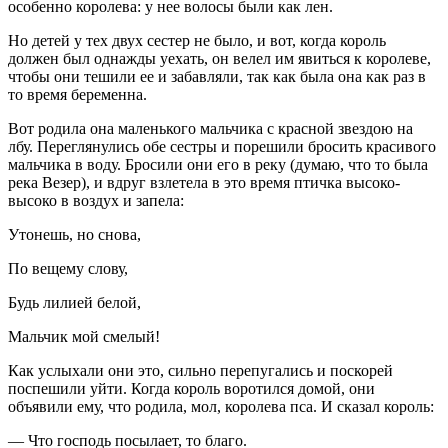
особенно королева: у нее волосы были как лен.
Но детей у тех двух сестер не было, и вот, когда король
должен был однажды уехать, он велел им явиться к королеве,
чтобы они тешили ее и забавляли, так как была она как раз в
то время беременна.
Вот родила она маленького мальчика с красной звездою на
лбу. Переглянулись обе сестры и порешили бросить красивого
мальчика в воду. Бросили они его в реку (думаю, что то была
река Везер), и вдруг взлетела в это время птичка высоко-
высоко в воздух и запела:
Утонешь, но снова,
По вещему слову,
Будь лилией белой,
Мальчик мой смелый!
Как услыхали они это, сильно перепугались и поскорей
поспешили уйти. Когда король воротился домой, они
объявили ему, что родила, мол, королева пса. И сказал король:
— Что господь посылает, то благо.