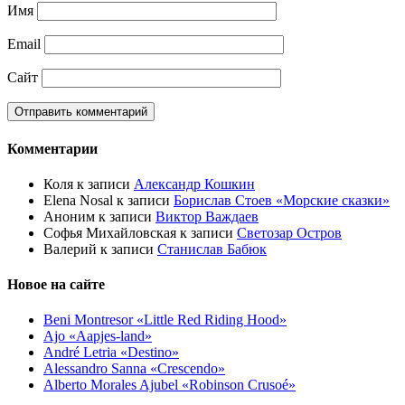
Имя
Email
Сайт
Комментарии
Коля
к записи
Александр Кошкин
Elena Nosal
к записи
Борислав Стоев «Морские сказки»
Аноним
к записи
Виктор Важдаев
Софья Михайловская
к записи
Светозар Остров
Валерий
к записи
Станислав Бабюк
Новое на сайте
Beni Montresor «Little Red Riding Hood»
Ajo «Aapjes-land»
André Letria «Destino»
Alessandro Sanna «Crescendo»
Alberto Morales Ajubel «Robinson Crusoé»