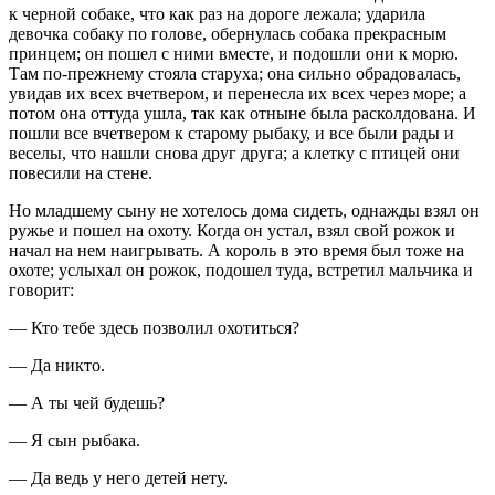
к черной собаке, что как раз на дороге лежала; ударила
девочка собаку по голове, обернулась собака прекрасным
принцем; он пошел с ними вместе, и подошли они к морю.
Там по-прежнему стояла старуха; она сильно обрадовалась,
увидав их всех вчетвером, и перенесла их всех через море; а
потом она оттуда ушла, так как отныне была расколдована. И
пошли все вчетвером к старому рыбаку, и все были рады и
веселы, что нашли снова друг друга; а клетку с птицей они
повесили на стене.
Но младшему сыну не хотелось дома сидеть, однажды взял он
ружье и пошел на охоту. Когда он устал, взял свой рожок и
начал на нем наигрывать. А король в это время был тоже на
охоте; услыхал он рожок, подошел туда, встретил мальчика и
говорит:
— Кто тебе здесь позволил охотиться?
— Да никто.
— А ты чей будешь?
— Я сын рыбака.
— Да ведь у него детей нету.