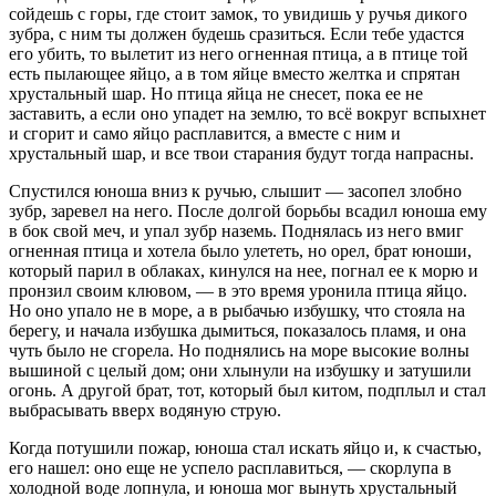
сойдешь с горы, где стоит замок, то увидишь у ручья дикого
зубра, с ним ты должен будешь сразиться. Если тебе удастся
его убить, то вылетит из него огненная птица, а в птице той
есть пылающее яйцо, а в том яйце вместо желтка и спрятан
хрустальный шар. Но птица яйца не снесет, пока ее не
заставить, а если оно упадет на землю, то всё вокруг вспыхнет
и сгорит и само яйцо расплавится, а вместе с ним и
хрустальный шар, и все твои старания будут тогда напрасны.
Спустился юноша вниз к ручью, слышит — засопел злобно
зубр, заревел на него. После долгой борьбы всадил юноша ему
в бок свой меч, и упал зубр наземь. Поднялась из него вмиг
огненная птица и хотела было улететь, но орел, брат юноши,
который парил в облаках, кинулся на нее, погнал ее к морю и
пронзил своим клювом, — в это время уронила птица яйцо.
Но оно упало не в море, а в рыбачью избушку, что стояла на
берегу, и начала избушка дымиться, показалось пламя, и она
чуть было не сгорела. Но поднялись на море высокие волны
вышиной с целый дом; они хлынули на избушку и затушили
огонь. А другой брат, тот, который был китом, подплыл и стал
выбрасывать вверх водяную струю.
Когда потушили пожар, юноша стал искать яйцо и, к счастью,
его нашел: оно еще не успело расплавиться, — скорлупа в
холодной воде лопнула, и юноша мог вынуть хрустальный