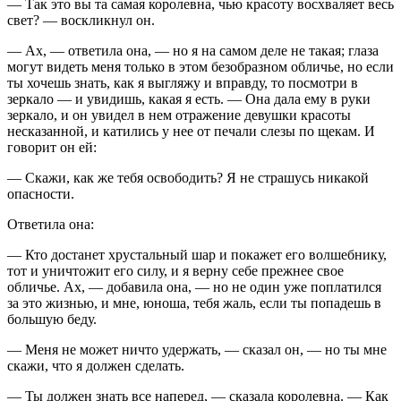
— Так это вы та самая королевна, чью красоту восхваляет весь
свет? — воскликнул он.
— Ах, — ответила она, — но я на самом деле не такая; глаза
могут видеть меня только в этом безобразном обличье, но если
ты хочешь знать, как я выгляжу и вправду, то посмотри в
зеркало — и увидишь, какая я есть. — Она дала ему в руки
зеркало, и он увидел в нем отражение девушки красоты
несказанной, и катились у нее от печали слезы по щекам. И
говорит он ей:
— Скажи, как же тебя освободить? Я не страшусь никакой
опасности.
Ответила она:
— Кто достанет хрустальный шар и покажет его волшебнику,
тот и уничтожит его силу, и я верну себе прежнее свое
обличье. Ах, — добавила она, — но не один уже поплатился
за это жизнью, и мне, юноша, тебя жаль, если ты попадешь в
большую беду.
— Меня не может ничто удержать, — сказал он, — но ты мне
скажи, что я должен сделать.
— Ты должен знать все наперед, — сказала королевна. — Как