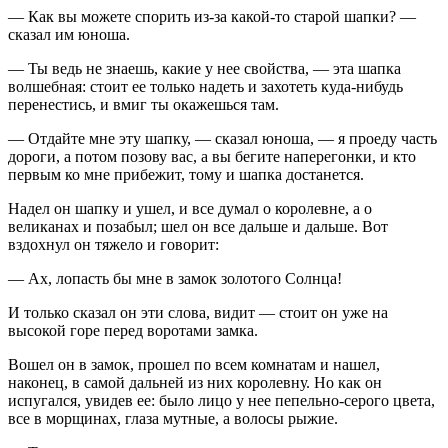
— Как вы можете спорить из-за какой-то старой шапки? —
сказал им юноша.
— Ты ведь не знаешь, какие у нее свойства, — эта шапка
волшебная: стоит ее только надеть и захотеть куда-нибудь
перенестись, и вмиг ты окажешься там.
— Отдайте мне эту шапку, — сказал юноша, — я проеду часть
дороги, а потом позову вас, а вы бегите наперегонки, и кто
первым ко мне прибежит, тому и шапка достанется.
Надел он шапку и ушел, и все думал о королевне, а о
великанах и позабыл; шел он все дальше и дальше. Вот
вздохнул он тяжело и говорит:
— Ах, лопасть бы мне в замок золотого Солнца!
И только сказал он эти слова, видит — стоит он уже на
высокой горе перед воротами замка.
Вошел он в замок, прошел по всем комнатам и нашел,
наконец, в самой дальней из них королевну. Но как он
испугался, увидев ее: было лицо у нее пепельно-серого цвета,
все в морщинах, глаза мутные, а волосы рыжие.