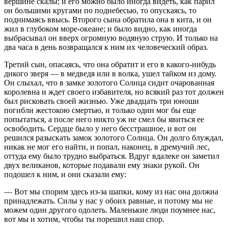
вершине скалы; и его можно было иногда видеть, как парил
он большими кругами по поднебесью, то опускаясь, то
поднимаясь ввысь. Второго сына обратила она в кита, и он
жил в глубоком море-океане; и было видно, как иногда
выбрасывал он вверх огромную водяную струю. И только на
два часа в день возвращался к ним их человеческий образ.
Третий сын, опасаясь, что она обратит и его в какого-нибудь
дикого зверя — в медведя или в волка, ушел тайком из дому.
Он слыхал, что в замке золотого Солнца сидит очарованная
королевна и ждет своего избавителя, но всякий раз тот должен
был рисковать своей жизнью. Уже двадцать три юноши
погибли жестокою смертью, и только один мог бы еще
попытаться, а после него никто уж не смел бы явиться ее
освободить. Сердце было у него бесстрашное, и вот он
решился разыскать замок золотого Солнца. Он долго блуждал,
никак не мог его найти, и попал, наконец, в дремучий лес,
оттуда ему было трудно выбраться. Вдруг вдалеке он заметил
двух великанов, которые подавали ему знаки рукой. Он
подошел к ним, и они сказали ему:
— Вот мы спорим здесь из-за шапки, кому из нас она должна
принадлежать. Силы у нас у обоих равные, и потому мы не
можем один другого одолеть. Маленькие люди поумнее нас,
вот мы и хотим, чтобы ты порешил наш спор.