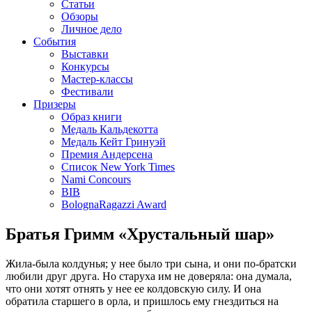
Статьи
Обзоры
Личное дело
События
Выставки
Конкурсы
Мастер-классы
Фестивали
Призеры
Образ книги
Медаль Кальдекотта
Медаль Кейт Гринуэй
Премия Андерсена
Список New York Times
Nami Concours
BIB
BolognaRagazzi Award
Братья Гримм «Хрустальный шар»
Жила-была колдунья; у нее было три сына, и они по-братски
любили друг друга. Но старуха им не доверяла: она думала,
что они хотят отнять у нее ее колдовскую силу. И она
обратила старшего в орла, и пришлось ему гнездиться на