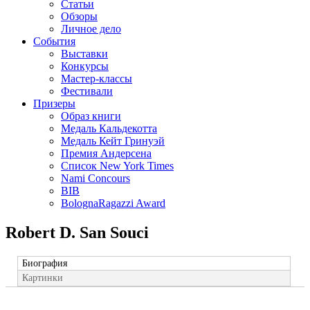
Статьи
Обзоры
Личное дело
События
Выставки
Конкурсы
Мастер-классы
Фестивали
Призеры
Образ книги
Медаль Кальдекотта
Медаль Кейт Гринуэй
Премия Андерсена
Список New York Times
Nami Concours
BIB
BolognaRagazzi Award
Robert D. San Souci
Биография
Картинки