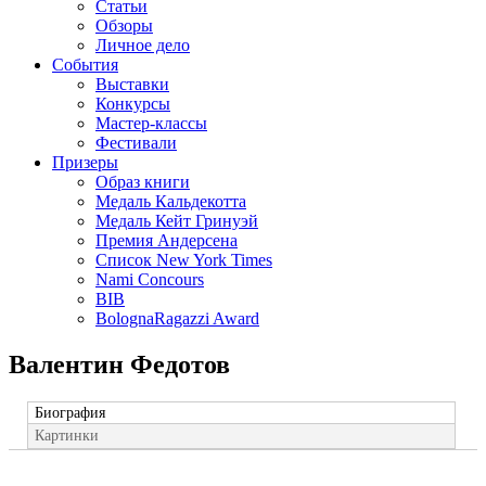
Статьи
Обзоры
Личное дело
События
Выставки
Конкурсы
Мастер-классы
Фестивали
Призеры
Образ книги
Медаль Кальдекотта
Медаль Кейт Гринуэй
Премия Андерсена
Список New York Times
Nami Concours
BIB
BolognaRagazzi Award
Валентин Федотов
Биография
Картинки