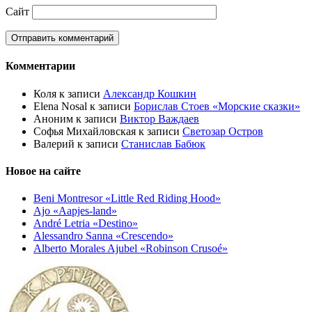
Сайт
Комментарии
Коля
к записи
Александр Кошкин
Elena Nosal
к записи
Борислав Стоев «Морские сказки»
Аноним
к записи
Виктор Важдаев
Софья Михайловская
к записи
Светозар Остров
Валерий
к записи
Станислав Бабюк
Новое на сайте
Beni Montresor «Little Red Riding Hood»
Ajo «Aapjes-land»
André Letria «Destino»
Alessandro Sanna «Crescendo»
Alberto Morales Ajubel «Robinson Crusoé»