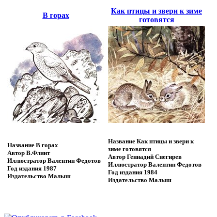
Как птицы и звери к зиме
В горах
готовятся
Название
Как птицы и звери к
Название
В горах
зиме готовятся
Автор
В.Флинт
Автор
Геннадий Снегирев
Иллюстратор
Валентин Федотов
Иллюстратор
Валентин Федотов
Год издания
1987
Год издания
1984
Издательство
Малыш
Издательство
Малыш