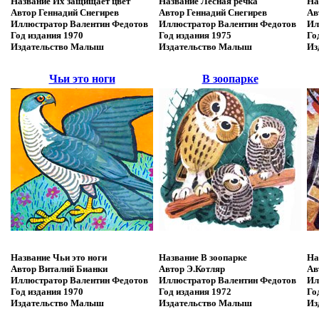
Название
Их защищает цвет
Название
Лесная речка
На
Автор
Геннадий Снегирев
Автор
Геннадий Снегирев
Ав
Иллюстратор
Валентин Федотов
Иллюстратор
Валентин Федотов
Ил
Год издания
1970
Год издания
1975
Го
Издательство
Малыш
Издательство
Малыш
Из
Чьи это ноги
В зоопарке
Название
Чьи это ноги
Название
В зоопарке
На
Автор
Виталий Бианки
Автор
Э.Котляр
Ав
Иллюстратор
Валентин Федотов
Иллюстратор
Валентин Федотов
Ил
Год издания
1970
Год издания
1972
Го
Издательство
Малыш
Издательство
Малыш
Из