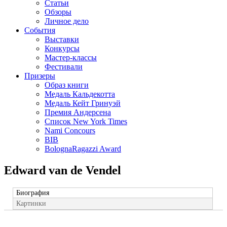
Статьи
Обзоры
Личное дело
События
Выставки
Конкурсы
Мастер-классы
Фестивали
Призеры
Образ книги
Медаль Кальдекотта
Медаль Кейт Гринуэй
Премия Андерсена
Список New York Times
Nami Concours
BIB
BolognaRagazzi Award
Edward van de Vendel
Биография
Картинки