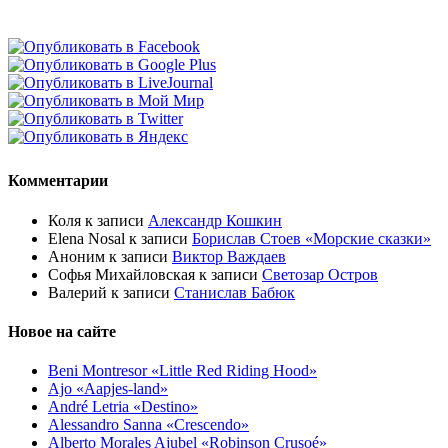
Комментарии
Коля
к записи
Александр Кошкин
Elena Nosal
к записи
Борислав Стоев «Морские сказки»
Аноним
к записи
Виктор Важдаев
Софья Михайловская
к записи
Светозар Остров
Валерий
к записи
Станислав Бабюк
Новое на сайте
Beni Montresor «Little Red Riding Hood»
Ajo «Aapjes-land»
André Letria «Destino»
Alessandro Sanna «Crescendo»
Alberto Morales Ajubel «Robinson Crusoé»