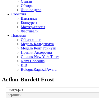
Статьи
Обзоры
Личное дело
События
Выставки
Конкурсы
Мастер-классы
Фестивали
Призеры
Образ книги
Медаль Кальдекотта
Медаль Кейт Гринуэй
Премия Андерсена
Список New York Times
Nami Concours
BIB
BolognaRagazzi Award
Arthur Burdett Frost
Биография
Картинки