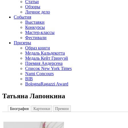
Статьи
Обзоры
Личное дело
События
Выставки
Конкурсы
Мастер-классы
Фестивали
Призеры
Образ книги
Медаль Кальдекотта
Медаль Кейт Гринуэй
Премия Андерсена
Список New York Times
Nami Concours
BIB
BolognaRagazzi Award
Татьяна Лапонкина
Биография
Картинки
Премии