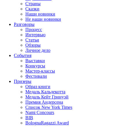
Страны
Сказки
Наши новинки
Не наши новинки
Разговоры
Процесс
Интервью
Статьи
Обзоры
Личное дело
События
Выставки
Конкурсы
Мастер-классы
Фестивали
Призеры
Образ книги
Медаль Кальдекотта
Медаль Кейт Гринуэй
Премия Андерсена
Список New York Times
Nami Concours
BIB
BolognaRagazzi Award