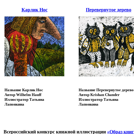
Карлик Нос
Перевернутое дерево
Название
Карлик Нос
Название
Перевернутое дерево
Автор
Wilhelm Hauff
Автор
Krishan Chander
Иллюстратор
Татьяна
Иллюстратор
Татьяна
Лапонкина
Лапонкина
Всероссийский конкурс книжной иллюстрации
«Образ книг