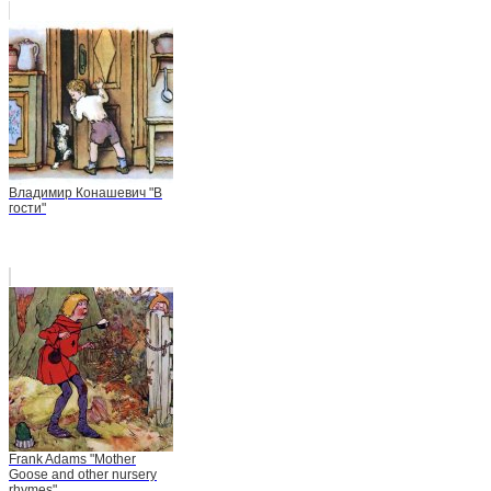
Владимир Конашевич "В
гости"
Frank Adams "Mother
Goose and other nursery
rhymes"