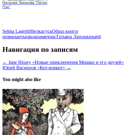
Наталия Тихонова "Питер
Пэн"
Selma Lagerlöf
белка
гусь
Образ книги
номинанты
овца
памятник
Татьяна Лапонкина
чб
Навигация по записям
← Jane Hissey «Новые приключения Мишки и его друзей»
Юрий Васнецов «Кот-воркот» →
You might also like