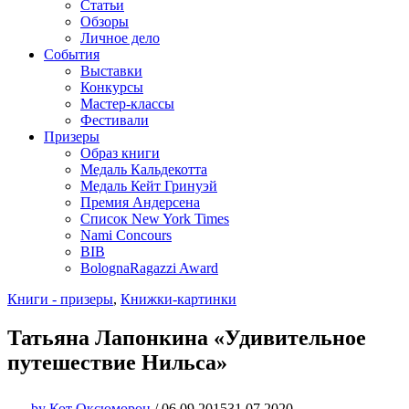
Статьи
Обзоры
Личное дело
События
Выставки
Конкурсы
Мастер-классы
Фестивали
Призеры
Образ книги
Медаль Кальдекотта
Медаль Кейт Гринуэй
Премия Андерсена
Список New York Times
Nami Concours
BIB
BolognaRagazzi Award
Книги - призеры
,
Книжки-картинки
Татьяна Лапонкина «Удивительное
путешествие Нильса»
by
Кот Оксюморон
/
06.09.2015
31.07.2020