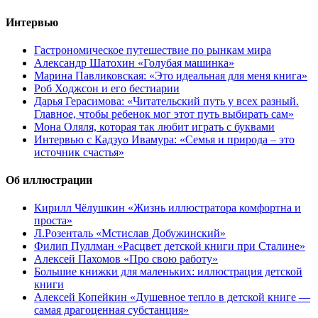
Интервью
Гастрономическое путешествие по рынкам мира
Александр Шатохин «Голубая машинка»
Марина Павликовская: «Это идеальная для меня книга»
Роб Ходжсон и его бестиарии
Дарья Герасимова: «Читательский путь у всех разный.
Главное, чтобы ребенок мог этот путь выбирать сам»
Мона Оляля, которая так любит играть с буквами
Интервью с Кадзуо Ивамура: «Семья и природа – это
источник счастья»
Об иллюстрации
Кирилл Чёлушкин «Жизнь иллюстратора комфортна и
проста»
Л.Розенталь «Мстислав Добужинский»
Филип Пуллман «Расцвет детской книги при Сталине»
Алексей Пахомов «Про свою работу»
Большие книжки для маленьких: иллюстрация детской
книги
Алексей Копейкин «Душевное тепло в детской книге —
самая драгоценная субстанция»