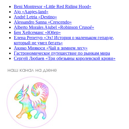
Beni Montresor «Little Red Riding Hood»
Ajo «Aapjes-land»
André Letria «Destino»
Alessandro Sanna «Crescendo»
Alberto Morales Ajubel «Robinson Crusoé»
Бен Хейсеманс «Юбер»
Елена Репетур «Эх! История о маленьком гепарде,
который не умел бегать»
Акико Миякоси «Чай в зимнем лесу»
Гастрономическое путешествие по рынкам мира
Сергей Любаев «Три обезьяны королевской крови»