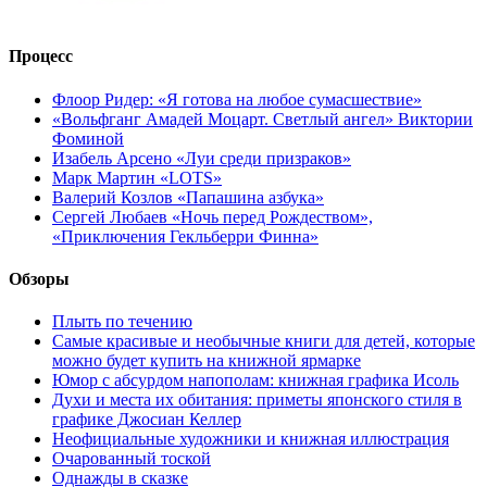
Процесс
Флоор Ридер: «Я готова на любое сумасшествие»
«Вольфганг Амадей Моцарт. Светлый ангел» Виктории
Фоминой
Изабель Арсено «Луи среди призраков»
Марк Мартин «LOTS»
Валерий Козлов «Папашина азбука»
Сергей Любаев «Ночь перед Рождеством»,
«Приключения Гекльберри Финна»
Обзоры
Плыть по течению
Самые красивые и необычные книги для детей, которые
можно будет купить на книжной ярмарке
Юмор с абсурдом напополам: книжная графика Исоль
Духи и места их обитания: приметы японского стиля в
графике Джосиан Келлер
Неофициальные художники и книжная иллюстрация
Очарованный тоской
Однажды в сказке