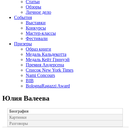
Статьи
Обзоры
Личное дело
События
Выставки
Конкурсы
Мастер-классы
Фестивали
Призеры
Образ книги
Медаль Кальдекотта
Медаль Кейт Гринуэй
Премия Андерсена
Список New York Times
Nami Concours
BIB
BolognaRagazzi Award
Юлия Валеева
Биография
Картинки
Разговоры