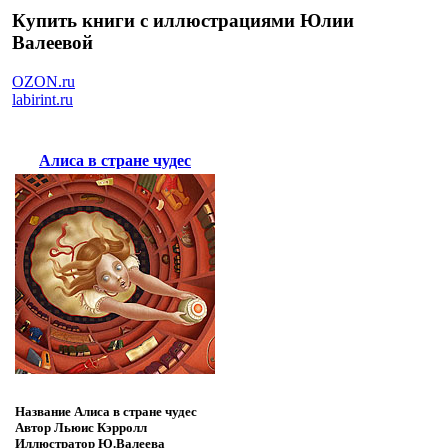
Купить книги с иллюстрациями Юлии
Валеевой
OZON.ru
labirint.ru
Алиса в стране чудес
Название
Алиса в стране чудес
Автор
Льюис Кэрролл
Иллюстратор
Ю.Валеева