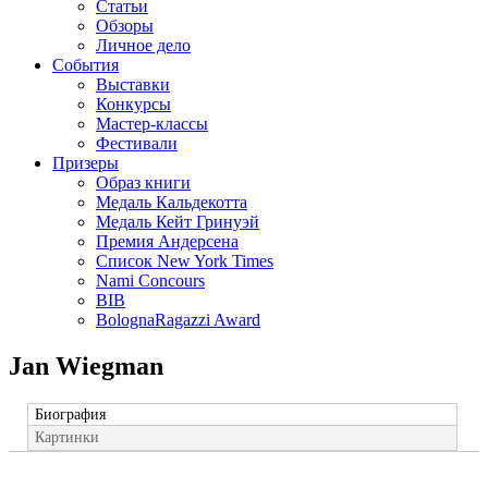
Статьи
Обзоры
Личное дело
События
Выставки
Конкурсы
Мастер-классы
Фестивали
Призеры
Образ книги
Медаль Кальдекотта
Медаль Кейт Гринуэй
Премия Андерсена
Список New York Times
Nami Concours
BIB
BolognaRagazzi Award
Jan Wiegman
Биография
Картинки