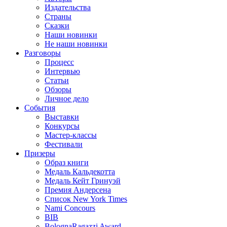
Издательства
Страны
Сказки
Наши новинки
Не наши новинки
Разговоры
Процесс
Интервью
Статьи
Обзоры
Личное дело
События
Выставки
Конкурсы
Мастер-классы
Фестивали
Призеры
Образ книги
Медаль Кальдекотта
Медаль Кейт Гринуэй
Премия Андерсена
Список New York Times
Nami Concours
BIB
BolognaRagazzi Award