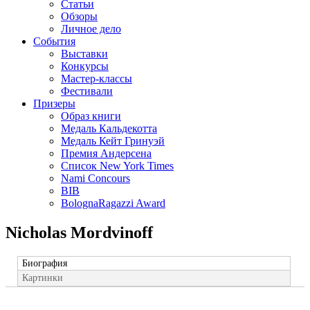
Статьи
Обзоры
Личное дело
События
Выставки
Конкурсы
Мастер-классы
Фестивали
Призеры
Образ книги
Медаль Кальдекотта
Медаль Кейт Гринуэй
Премия Андерсена
Список New York Times
Nami Concours
BIB
BolognaRagazzi Award
Nicholas Mordvinoff
Биография
Картинки