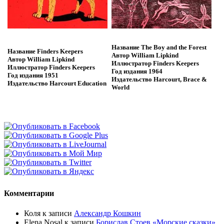
Название
The Boy and the Forest
Название
Finders Keepers
Автор
William Lipkind
Автор
William Lipkind
Иллюстратор
Finders Keepers
Иллюстратор
Finders Keepers
Год издания
1964
Год издания
1951
Издательство
Harcourt, Brace &
Издательство
Harcourt Education
World
Комментарии
Коля
к записи
Александр Кошкин
Elena Nosal
к записи
Борислав Стоев «Морские сказки»