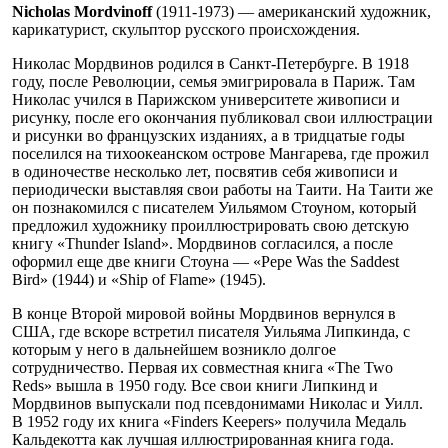
Nicholas Mordvinoff
(1911-1973) — американский художник,
карикатурист, скульптор русского происхождения.
Николас Мордвинов родился в Санкт-Петербурге. В 1918
году, после Революции, семья эмигрировала в Париж. Там
Николас учился в Парижском университете живописи и
рисунку, после его окончания публиковал свои иллюстрации
и рисунки во французских изданиях, а в тридцатые годы
поселился на тихоокеанском острове Мангарева, где прожил
в одиночестве несколько лет, посвятив себя живописи и
периодически выставляя свои работы на Таити. На Таити же
он познакомился с писателем Уильямом Стоуном, который
предложил художнику проиллюстрировать свою детскую
книгу «Thunder Island». Мордвинов согласился, а после
оформил еще две книги Стоуна — «Pepe Was the Saddest
Bird» (1944) и «Ship of Flame» (1945).
В конце Второй мировой войны Мордвинов вернулся в
США, где вскоре встретил писателя Уильяма Липкинда, с
которым у него в дальнейшем возникло долгое
сотрудничество. Первая их совместная книга «The Two
Reds» вышла в 1950 году. Все свои книги Липкинд и
Мордвинов выпускали под псевдонимами Николас и Уилл.
В 1952 году их книга «Finders Keepers» получила Медаль
Кальдекотта как лучшая иллюстрированная книга года.