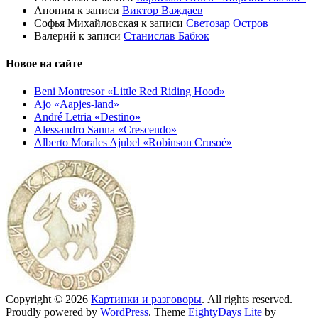
Аноним
к записи
Виктор Важдаев
Софья Михайловская
к записи
Светозар Остров
Валерий
к записи
Станислав Бабюк
Новое на сайте
Beni Montresor «Little Red Riding Hood»
Ajo «Aapjes-land»
André Letria «Destino»
Alessandro Sanna «Crescendo»
Alberto Morales Ajubel «Robinson Crusoé»
Copyright © 2026
Картинки и разговоры
. All rights reserved.
Proudly powered by
WordPress
. Theme
EightyDays Lite
by