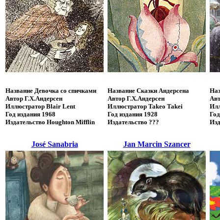
Название
Девочка со спичками
Название
Сказки Андерсена
Наз
Автор
Г.Х.Андерсен
Автор
Г.Х.Андерсен
Ав
Иллюстратор
Blair Lent
Иллюстратор
Takeo Takei
Ил
Год издания
1968
Год издания
1928
Год
Издательство
Houghton Mifflin
Издательство
???
Изд
José Sanabria
Jan Marcin Szancer