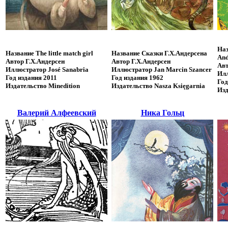
Наз
Название
The little match girl
Название
Сказки Г.Х.Андерсена
And
Автор
Г.Х.Андерсен
Автор
Г.Х.Андерсен
Ав
Иллюстратор
José Sanabria
Иллюстратор
Jan Marcin Szancer
Ил
Год издания
2011
Год издания
1962
Год
Издательство
Minedition
Издательство
Nasza Księgarnia
Изд
Валерий Алфеевский
Ника Гольц