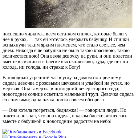
поспешно чиркнула всем остатком спичек, которые были у
нее в руках, — так ей хотелось удержать бабушку. И спички
вспыхнули таким ярким пламенем, что стало светлее, чем
днем. Никогда еще бабушка не была такою красивою, такою
величественною! Она взяла девочку на руки, и они полетели
вместе в сиянии и в блеске высоко-высоко, туда, где нет ни
холода, ни голода, ни страха: к Богу!
В холодный утренний час в углу за домом по-прежнему
сидела девочка с розовыми щечками и улыбкой на устах, но
мертвая. Она замерзла в последний вечер старого года;
новогоднее солнце осветило маленький труп. Девочка сидела
со спичками; одна пачка почти совсем обгорела.
— Она хотела погреться, бедняжка! — говорили люди. Но
никто и не знал, что она видела, в каком блеске вознеслась
вместе с бабушкой к новогодним радостям на небо!