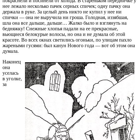
покраснели и посинели от холода. В стареньком передничке у
нее лежало несколько пачек серных спичек; одну пачку она
держала в руке. За целый день никто не купил у нее ни
спички — она не выручила ни гроша. Голодная, иззябшая,
шла она все дальше, дальше… Жалко было и взглянуть на
бедняжку! Снежные хлопья падали на ее прекрасные,
вьющиеся белокурые волосы, но она и не думала об этой
красоте. Во всех окнах светились огоньки, по улицам пахло
жареными гусями: был канун Нового года — вот об этом она
думала.
Наконец
она
уселась
в уголке,
за