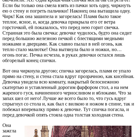
Если бы только она смела взять из пачки хоть одну, чиркнуть
ею о стену и погреть пальчики! Наконец она вытащила одну.
Чирк! Как она зашипела и загорелась! Пламя было такое
теплое, ясное, и, когда девочка прикрыла его от ветра
горсточкой, ей показалось, что перед нею горит свечка.
Странная это была свечка: девочке чудилось, будто она сидит
перед большою железною печкой с блестящими медными
ножками и дверцами. Как славно пылал в ней огонь, как
тепло стало малютке! Она вытянула было и ножки, но…
огонь погас. Печка исчезла, в руках девочки остался лишь
обгорелый конец спички.
Вот она чиркнула другою; спичка загорелась, пламя ее упало
прямо на стену, и стена стала вдруг прозрачною, как кисейная.
Девочка увидела всю комнату, накрытый белоснежною
скатертью и уставленный дорогим фарфором стол, а на нем
жареного гуся, начиненного черносливом и яблоками. Что за
запах шел от него! Лучше же всего было то, что гусь вдруг
спрыгнул со стола и, как был с вилкою и ножом в спине, так и
побежал вперевалку прямо к девочке. Тут спичка погасла, и
перед девочкой опять стояла одна толстая холодная стена.
Она
зажгла
еще