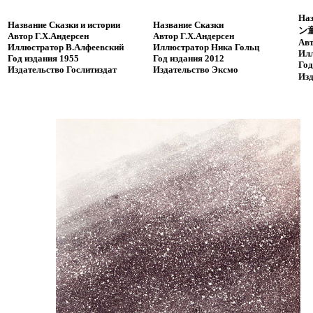
Наз
Название
Сказки и истории
Название
Сказки
ン
Автор
Г.Х.Андерсен
Автор
Г.Х.Андерсен
Ав
Иллюстратор
В.Алфеевский
Иллюстратор
Ника Гольц
Ил
Год издания
1955
Год издания
2012
Год
Издательство
Гослитиздат
Издательство
Эксмо
Изд