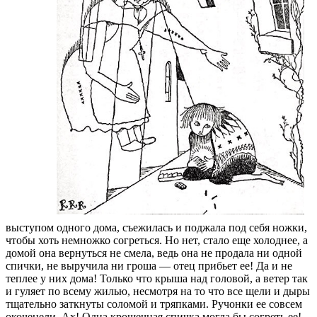
выступом одного дома, съежилась и поджала под себя ножки,
чтобы хоть немножко согреться. Но нет, стало еще холоднее, а
домой она вернуться не смела, ведь она не продала ни одной
спички, не выручила ни гроша — отец прибьет ее! Да и не
теплее у них дома! Только что крыша над головой, а ветер так
и гуляет по всему жилью, несмотря на то что все щели и дыры
тщательно заткнуты соломой и тряпками. Ручонки ее совсем
окоченели. Ах! Одна крошечная спичка могла бы согреть ее!