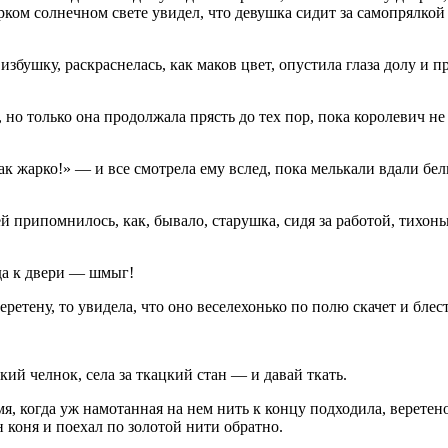
ярком солнечном свете увидел, что девушка сидит за самопрялкой
 избушку, раскраснелась, как маков цвет, опустила глаза долу и 
, но только она продолжала прясть до тех пор, пока королевич не
так жарко!» — и все смотрела ему вслед, пока мелькали вдали бе
ей припомнилось, как, бывало, старушка, сидя за работой, тихонь
да к двери — шмыг!
веретену, то увидела, что оно веселехонько по полю скачет и бл
кий челнок, села за ткацкий стан — и давай ткать.
ремя, когда уж намотанная на нем нить к концу подходила, верет
 коня и поехал по золотой нити обратно.