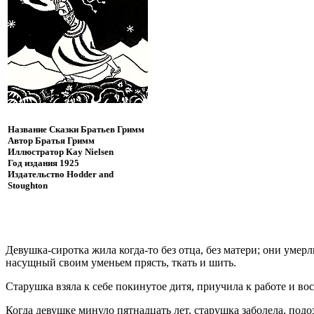
Название
Сказки Братьев Гримм
Автор
Братья Гримм
Иллюстратор
Kay Nielsen
Год издания
1925
Издательство
Hodder and
Stoughton
Д
евушка-сиротка жила когда-то без отца, без матери; они умер
насущный своим уменьем прясть, ткать и шить.
Старушка взяла к себе покинутое дитя, приучила к работе и во
Когда девушке минуло пятнадцать лет, старушка заболела, подо