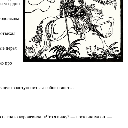
 и усердно
продолжала
 отъехал
лые перья
ко про
естящую золотую нить за собою тянет…
ено нагнало королевича. «Что я вижу? — воскликнул он. —