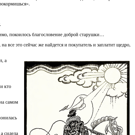
прокормишься».
.
видимо, покоилось благословение доброй старушки…
, на все это сейчас же найдется и покупатель и заплатит щедро,
л, а
 и кто
 на самом
лонилась
 а сидела