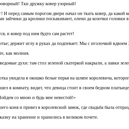
проворный! Тки дружку ковер узорный!
 И перед самым порогом двери начал он ткать ковер, да какой ко
ми зайчики да кролики поскакивают, олени да козочки головки в
ся, и ковер под ним будто сам растет!
шитье; держит иглу в руках да подпевает: Мы с иголочкой вдвое
те, как молния.
ведомые духи: там стол зеленой скатеркой накрыли, а лавки зел
отка увидела в окошко белые перья на шляпе королевича, которо
ошел в комнату, видит, что девица стоит в своем бедном платьице
 Пойдем со мною и будь мне невестой!»
оего коня и привез в королевский замок, где свадьба была отпра
казну на хранение и хранились в великом почете.