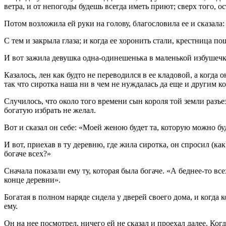
ветра, и от непогоды будешь всегда иметь приют; сверх того, о
Потом возложила ей руки на голову, благословила ее и сказала:
С тем и закрыла глаза; и когда ее хоронить стали, крестница по
И вот зажила девушка одна-одинешенька в маленькой избушечке
Казалось, лен как будто не переводился в ее кладовой, а когда 
так что сиротка наша ни в чем не нуждалась да еще и другим ко
Случилось, что около того времени сын короля той земли разъез
богатую избрать не желал.
Вот и сказал он себе: «Моей женою будет та, которую можно бу
И вот, приехав в ту деревню, где жила сиротка, он спросил (как
богаче всех?»
Сначала показали ему ту, которая была богаче. «А беднее-то вс
конце деревни».
Богатая в полном наряде сидела у дверей своего дома, и когда 
ему.
Он на нее посмотрел, ничего ей не сказал и проехал далее. Когд