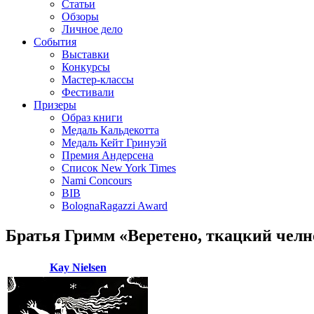
Статьи
Обзоры
Личное дело
События
Выставки
Конкурсы
Мастер-классы
Фестивали
Призеры
Образ книги
Медаль Кальдекотта
Медаль Кейт Гринуэй
Премия Андерсена
Список New York Times
Nami Concours
BIB
BolognaRagazzi Award
Братья Гримм «Веретено, ткацкий челн
Kay Nielsen