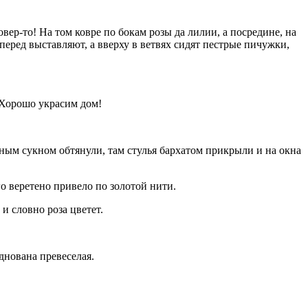
вер-то! На том ковре по бокам розы да лилии, а посредине, на
перед выставляют, а вверху в ветвях сидят пестрые пичужки,
м Хорошо украсим дом!
еным сукном обтянули, там стулья бархатом прикрыли и на окна
го веретено привело по золотой нити.
 и словно роза цветет.
зднована превеселая.