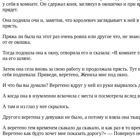
у себя в комнате. Он сдержал коня, заглянул в окошечко и при 
прядет.
Она подняла очи и, заметив, что королевич заглядывает к ней в
прясть.
Пряжа ли была на этот раз очень ровна или другое что, не знаю
от ее окошка.
Тогда подошла она к окну, отворила его и сказала: «В комнате 
на его шляпе.
Затем она села вновь за свою работу и продолжала прясть. Тут 
себя подпевала: Приведи, веретено, Жениха мне под окно.
И что бы вы думали? Веретено вдруг у ней из руки вырвалось 
А когда она в изумлении вскочила с места и посмотрела вслед 
А там и из глаз у нее скрылось.
Другого веретена у девушки не было, а потому и взяла она ткац
А веретено тем временем скакало да скакало, и как раз в то в
Веретено как будто хочет мне показать дорогу?» — Повернул он