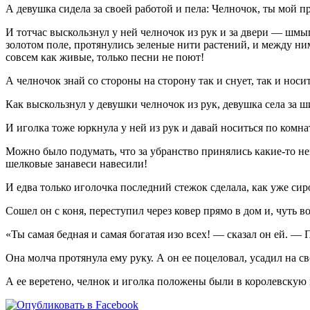
А девушка сидела за своей работой и пела: Челночок, ты мой 
И тотчас выскользнул у ней челночок из рук и за двери — шмыг!
золотом поле, протянулись зеленые нити растений, и между ни
совсем как живые, только песни не поют!
А челночок знай со стороны на сторону так и снует, так и носит
Как выскользнул у девушки челночок из рук, девушка села за 
И иголка тоже юркнула у ней из рук и давай носиться по комна
Можно было подумать, что за убранство принялись какие-то не
шелковые занавеси навесили!
И едва только иголочка последний стежок сделала, как уже сир
Сошел он с коня, переступил через ковер прямо в дом и, чуть в
«Ты самая бедная и самая богатая изо всех! — сказал он ей. —
Она молча протянула ему руку. А он ее поцеловал, усадил на св
А ее веретено, челнок и иголка положены были в королевскую 