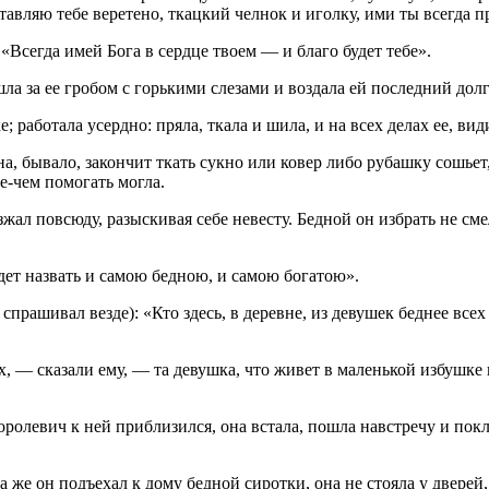
ставляю тебе веретено, ткацкий челнок и иголку, ими ты всегда 
 «Всегда имей Бога в сердце твоем — и благо будет тебе».
шла за ее гробом с горькими слезами и воздала ей последний долг
; работала усердно: пряла, ткала и шила, и на всех делах ее, 
она, бывало, закончит ткать сукно или ковер либо рубашку сошьет
е-чем помогать могла.
жал повсюду, разыскивая себе невесту. Бедной он избрать не сме
дет назвать и самою бедною, и самою богатою».
 спрашивал везде): «Кто здесь, в деревне, из девушек беднее всех
ех, — сказали ему, — та девушка, что живет в маленькой избушке
королевич к ней приблизился, она встала, пошла навстречу и пок
а же он подъехал к дому бедной сиротки, она не стояла у дверей,