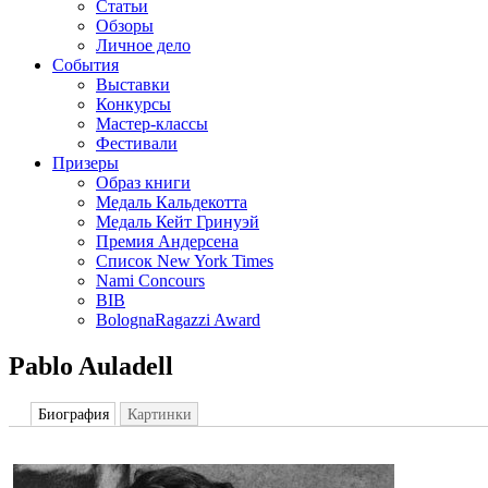
Статьи
Обзоры
Личное дело
События
Выставки
Конкурсы
Мастер-классы
Фестивали
Призеры
Образ книги
Медаль Кальдекотта
Медаль Кейт Гринуэй
Премия Андерсена
Список New York Times
Nami Concours
BIB
BolognaRagazzi Award
Pablo Auladell
Биография
Картинки