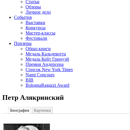
Статьи
Обзоры
Личное дело
События
Выставки
Конкурсы
Мастер-классы
Фестивали
Призеры
Образ книги
Медаль Кальдекотта
Медаль Кейт Гринуэй
Премия Андерсена
Список New York Times
Nami Concours
BIB
BolognaRagazzi Award
Петр Алякринский
Биография
Картинки