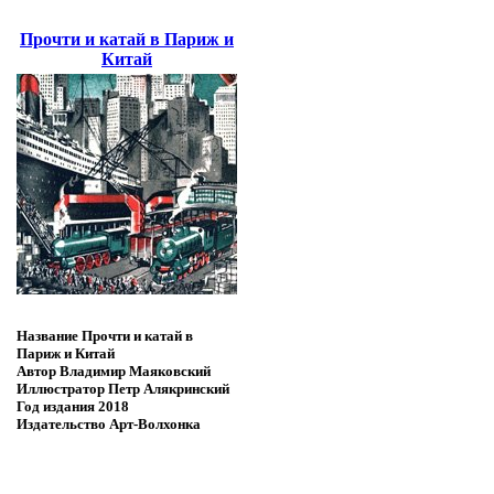
Прочти и катай в Париж и
Китай
Название
Прочти и катай в
Париж и Китай
Автор
Владимир Маяковский
Иллюстратор
Петр Алякринский
Год издания
2018
Издательство
Арт-Волхонка