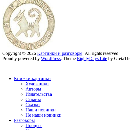
Copyright © 2026
Картинки и разговоры
. All rights reserved.
Proudly powered by
WordPress
. Theme
EightyDays Lite
by GretaTh
Книжки-картинки
Художники
Авторы
Издательства
Страны
Сказки
Наши новинки
Не наши новинки
Разговоры
Процесс