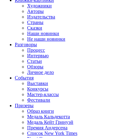
Книжки-картинки
Художники
Авторы
Издательства
Страны
Сказки
Наши новинки
Не наши новинки
Разговоры
Процесс
Интервью
Статьи
Обзоры
Личное дело
События
Выставки
Конкурсы
Мастер-классы
Фестивали
Призеры
Образ книги
Медаль Кальдекотта
Медаль Кейт Гринуэй
Премия Андерсена
Список New York Times