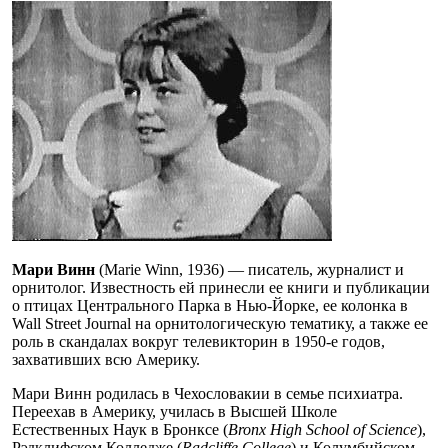
Мари Винн
(Marie Winn, 1936) — писатель, журналист и
орнитолог. Известность ей принесли ее книги и публикации
о птицах Центрального Парка в Нью-Йорке, ее колонка в
Wall Street Journal на орнитологическую тематику, а также ее
роль в скандалах вокруг телевикторин в 1950-е годов,
захвативших всю Америку.
Мари Винн родилась в Чехословакии в семье психиатра.
Переехав в Америку, училась в Высшей Школе
Естественных Наук в Бронксе (
Bronx High School of Science
),
Рэдклифском Колледже (
Radcliffe College
) и Колумбийском