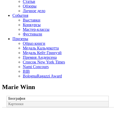
Статьи
Обзоры
Личное дело
События
Выставки
Конкурсы
Мастер-классы
Фестивали
Призеры
Образ книги
Медаль Кальдекотта
Медаль Кейт Гринуэй
Премия Андерсена
Список New York Times
Nami Concours
BIB
BolognaRagazzi Award
Marie Winn
Биография
Картинки