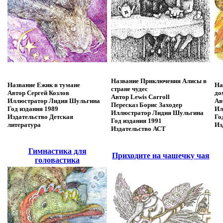
Название
Приключения Алисы в
Название
Ежик в тумане
На
стране чудес
Автор
Сергей Козлов
до
Автор
Lewis Carroll
Иллюстратор
Лидия Шульгина
Ав
Пересказ
Борис Заходер
Год издания
1989
Ил
Иллюстратор
Лидия Шульгина
Издательство
Детская
Го
Год издания
1991
литература
Из
Издательство
АСТ
Гимнастика для
Приходите на чашечку чая
головастика