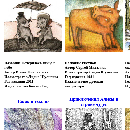
Название
Потерялась птица в
Название
Рисунок
На
небе
Автор
Сергей Михалков
ск
Автор
Ирина Пивоварова
Иллюстратор
Лидия Шульгина
Ав
Иллюстратор
Лидия Шульгина
Год издания
1981
Ил
Год издания
2011
Издательство
Детская
Го
Издательство
КомпасГид
литература
Из
Приключения Алисы в
Ежик в тумане
стране чудес