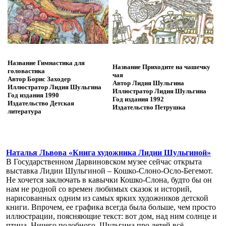
Название
Гимнастика для
Название
Приходите на чашечку
головастика
чая
Автор
Борис Заходер
Автор
Лидия Шульгина
Иллюстратор
Лидия Шульгина
Иллюстратор
Лидия Шульгина
Год издания
1990
Год издания
1992
Издательство
Детская
Издательство
Петрушка
литература
Наталья Львова «Книга художника Лидии Шульгиной»
В Государственном Дарвиновском музее сейчас открыта
выставка Лидии Шульгиной – Кошко-Слоно-Осло-Бегемот.
Не хочется заключать в кавычки Кошко-Слона, будто бы он
нам не родной со времен любимых сказок и историй,
нарисованных одним из самых ярких художников детской
книги. Впрочем, ее графика всегда была больше, чем просто
иллюстрации, поясняющие текст: вот дом, над ним солнце и
птица. Ничего подобного. Шульгина про детей всё