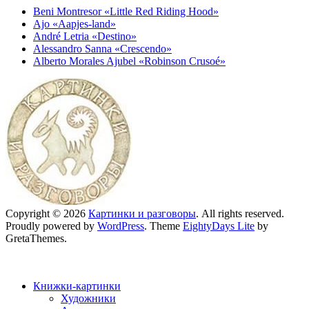
Beni Montresor «Little Red Riding Hood»
Ajo «Aapjes-land»
André Letria «Destino»
Alessandro Sanna «Crescendo»
Alberto Morales Ajubel «Robinson Crusoé»
Copyright © 2026
Картинки и разговоры
. All rights reserved.
Proudly powered by
WordPress
. Theme
EightyDays Lite
by
GretaThemes.
Книжки-картинки
Художники