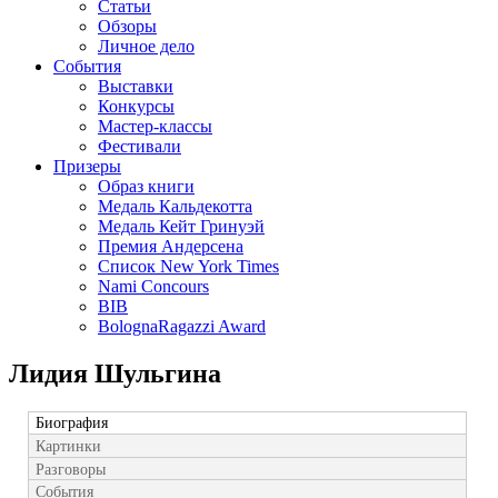
Статьи
Обзоры
Личное дело
События
Выставки
Конкурсы
Мастер-классы
Фестивали
Призеры
Образ книги
Медаль Кальдекотта
Медаль Кейт Гринуэй
Премия Андерсена
Список New York Times
Nami Concours
BIB
BolognaRagazzi Award
Лидия Шульгина
Биография
Картинки
Разговоры
События