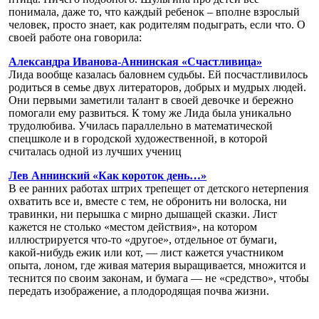
понимала, даже то, что каждый ребенок – вполне взрослый
человек, просто знает, как родителям подыграть, если что. О
своей работе она говорила:
Александра Иванова-Аннинская «Счастливица»
Лида вообще казалась баловнем судьбы. Ей посчастливилось
родиться в семье двух литераторов, добрых и мудрых людей.
Они первыми заметили талант в своей девочке и бережно
помогали ему развиться. К тому же Лида была уникально
трудолюбива. Училась параллельно в математической
спецшколе и в городской художественной, в которой
считалась одной из лучших учениц
Лев Аннинский «Как короток день…»
В ее ранних работах штрих трепещет от детского нетерпения
охватить все и, вместе с тем, не обронить ни волоска, ни
травинки, ни перышка с мирно дышащей сказки. Лист
кажется не столько «местом действия», на котором
иллюстрируется что-то «другое», отдельное от бумаги,
какой-нибудь ежик или кот, — лист кажется участником
опыта, лоном, где живая материя выращивается, множится и
теснится по своим законам, и бумага — не «средство», чтобы
передать изображение, а плодородящая почва жизни.