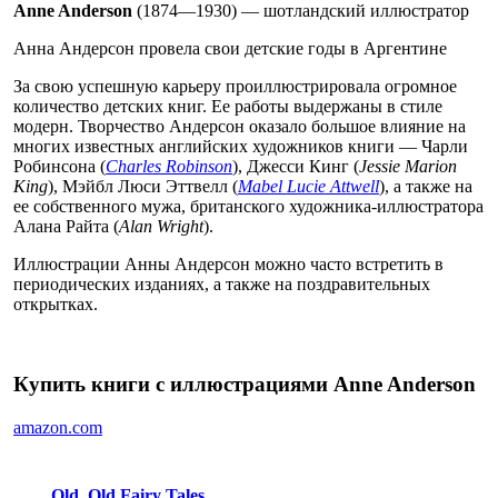
Anne Anderson
(1874—1930) — шотландский иллюстратор
Анна Андерсон провела свои детские годы в Аргентине
За свою успешную карьеру проиллюстрировала огромное
количество детских книг. Ее работы выдержаны в стиле
модерн. Творчество Андерсон оказало большое влияние на
многих известных английских художников книги — Чарли
Робинсона (
Charles Robinson
), Джесси Кинг (
Jessie Marion
King
), Мэйбл Люси Эттвелл (
Mabel Lucie Attwell
), а также на
ее собственного мужа, британского художника-иллюстратора
Алана Райта (
Alan Wright
).
Иллюстрации Анны Андерсон можно часто встретить в
периодических изданиях, а также на поздравительных
открытках.
Купить книги с иллюстрациями Anne Anderson
amazon.com
Old, Old Fairy Tales